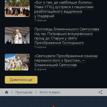
«Бог є там, де найбільше болить»:
Глава УГКЦ зустрівся з пацієнтами
реабілітаційного відділення
у Надвірній
7 серпня
Проповідь Блаженнішого Святослава
під час Патріаршої всеукраїнської
прощі до Старуні у свято
Преображення Господнього
7 серпня
«Святкувати Преображення означає
пережити його з Христом», —
Блаженніший Святослав
6 серпня
Дивитися ще
Пресцентр
Фото та відео