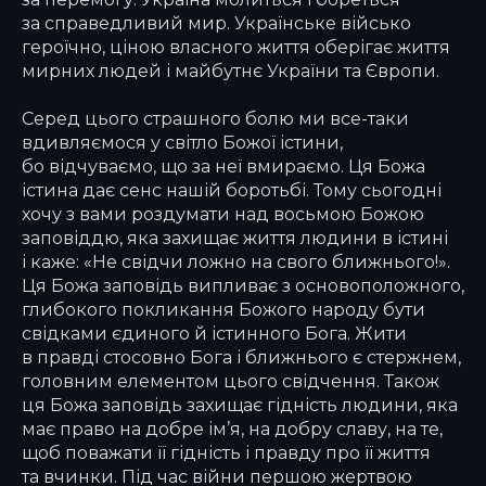
за справедливий мир. Українське військо
героїчно, ціною власного життя оберігає життя
мирних людей і майбутнє України та Європи.
Серед цього страшного болю ми все-таки
вдивляємося у світло Божої істини,
бо відчуваємо, що за неї вмираємо. Ця Божа
істина дає сенс нашій боротьбі. Тому сьогодні
хочу з вами роздумати над восьмою Божою
заповіддю, яка захищає життя людини в істині
і каже: «Не свідчи ложно на свого ближнього!».
Ця Божа заповідь випливає з основоположного,
глибокого покликання Божого народу бути
свідками єдиного й істинного Бога. Жити
в правді стосовно Бога і ближнього є стержнем,
головним елементом цього свідчення. Також
ця Божа заповідь захищає гідність людини, яка
має право на добре ім’я, на добру славу, на те,
щоб поважати її гідність і правду про її життя
та вчинки. Під час війни першою жертвою