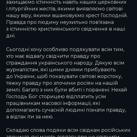
захищаємо істинність навіть наших церковних
і літургійних жестів, якими виявляємо світові
нашу віру, якими вшановуємо хрест Господній.
Правда про людину неухильно пов’язана
з істинністю християнського свідчення в наші
дні.
Сьогодні хочу особливо подякувати всім тим,
хто має відвагу свідчити правду про
страждання українського народу. Дякую всім
журналістам, які цими днями прибувають
до України, щоб показувати світові жорстоку,
тяжку правду про злочини росіян на нашій
землі. Багато з них були вбиті і поранені. Нехай
Господь Бог сторицею відплатить усім
працівникам масової інформації, які
допомагають сучасній людині пізнати правду,
а відтак іти за нею.
Складаю слова подяки всім свідкам російських
злочинів, які мають відвагу про це свідчити