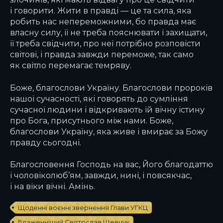
і говорити. Жити в правді — це та сила, яка
робить нас непереможними, бо правда має
власну силу, її не треба пояснювати і захищати,
її треба свідчити, про неї потрібно розповісти
світові, і правда завжди переможе, так само
як світло перемагає темряву.
Боже, благослови Україну. Благослови пророків
нашої сучасності, які говорять до сумління
сучасної людини і відкривають їй вічну істину
про Бога, присутнього між нами. Боже,
благослови Україну, яка живе і вмирає за Божу
правду сьогодні.
Благословення Господь на вас, Його благодаттю
і чоловіколюб’ям, завжди, нині, і повсякчас,
і на віки вічні. Амінь.
Щоденні воєнні звернення Глави УГКЦ
Блаженніший Святослав Шевчук