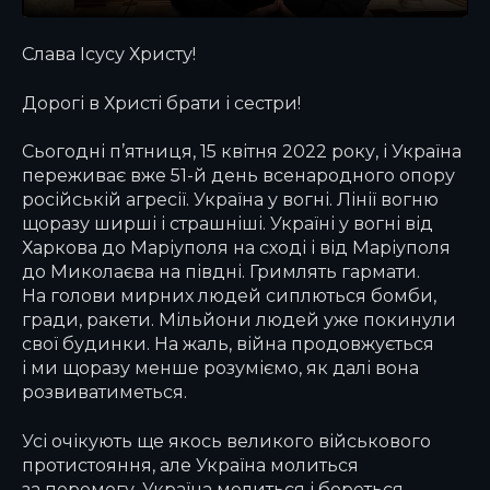
Слава Ісусу Христу!
Дорогі в Христі брати і сестри!
Сьогодні п’ятниця, 15 квітня 2022 року, і Україна
переживає вже 51-й день всенародного опору
російській агресії. Україна у вогні. Лінії вогню
щоразу ширші і страшніші. Україні у вогні від
Харкова до Маріуполя на сході і від Маріуполя
до Миколаєва на півдні. Гримлять гармати.
На голови мирних людей сиплються бомби,
гради, ракети. Мільйони людей уже покинули
свої будинки. На жаль, війна продовжується
і ми щоразу менше розуміємо, як далі вона
розвиватиметься.
Усі очікують ще якось великого військового
протистояння, але Україна молиться
за перемогу. Україна молиться і бореться