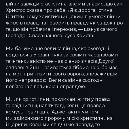
війни завжди стає істина, але ми знаємо, що сам
Христос сказав про себе: «Я є дорога, істина
і життя». Тому християнин, який в умовах війни
живе в правді та говорить правду як свідок про
те, що він побачив і пережив, — шанує самого
Господа і Спаса нашого Ісуса Христа.
Ми бачимо, що велика війна, яка сьогодні
ведеться в Україні і яка за своїми масштабами
та інтенсивністю не має рівних з часів Другої
світової війни, називається гібридною, бо має
на меті принизити свого ворога, зневаживши
його неправдою. Велика війна сьогодні
пов’язана з великою неправдою.
Ми, як християни, покликані жити у правді
та свідчити її, навіть тоді, коли ця правда
комусь невигідна. Адже таким чином
ми здійснюємо пророчу місію християнина
і Церкви. Коли ми свідчимо правду, то