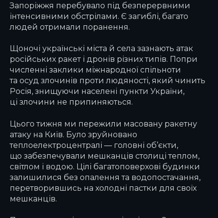
Запоріжжя перебувало під безперервними
інтенсивними обстрілами. Є загиблі, багато
людей отримали поранення.
Щоночі українські міста й села зазнають атак
російських ракет і дронів різних типів. Попри
численні заклики міжнародної спільноти
та осуд злочинів проти людяності, який чинить
Росія, знищуючи населені пункти України,
ці злочини не припиняються.
Цього тижня ми пережили масовану ракетну
атаку на Київ. Було зруйновано
теплоелектроцентралі — головні об’єкти,
що забезпечували мешканців столиці теплом,
світлом і водою. Цілі багатоповерхові будинки
залишилися без опалення та водопостачання,
перетворившись на холодні пастки для своїх
мешканців.