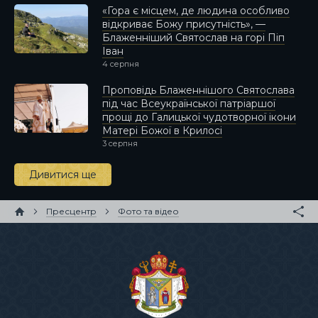
«Гора є місцем, де людина особливо
відкриває Божу присутність», —
Блаженніший Святослав на горі Піп
Іван
4 серпня
Проповідь Блаженнішого Святослава
під час Всеукраїнської патріаршої
прощі до Галицької чудотворної ікони
Матері Божої в Крилосі
3 серпня
Дивитися ще
Пресцентр
Фото та відео