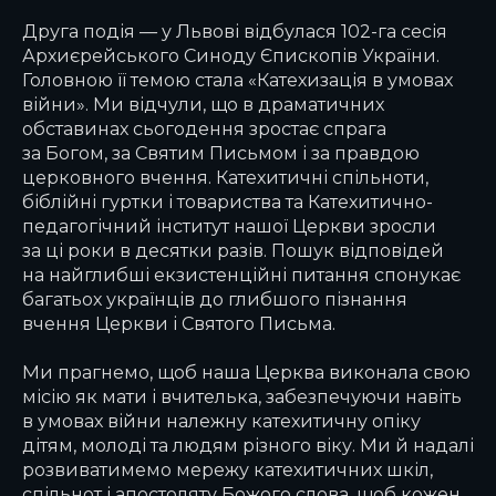
Друга подія — у Львові відбулася 102-га сесія
Архиєрейського Синоду Єпископів України.
Головною її темою стала «Катехизація в умовах
війни». Ми відчули, що в драматичних
обставинах сьогодення зростає спрага
за Богом, за Святим Письмом і за правдою
церковного вчення. Катехитичні спільноти,
біблійні гуртки і товариства та Катехитично-
педагогічний інститут нашої Церкви зросли
за ці роки в десятки разів. Пошук відповідей
на найглибші екзистенційні питання спонукає
багатьох українців до глибшого пізнання
вчення Церкви і Святого Письма.
Ми прагнемо, щоб наша Церква виконала свою
місію як мати і вчителька, забезпечуючи навіть
в умовах війни належну катехитичну опіку
дітям, молоді та людям різного віку. Ми й надалі
розвиватимемо мережу катехитичних шкіл,
спільнот і апостоляту Божого слова, щоб кожен,