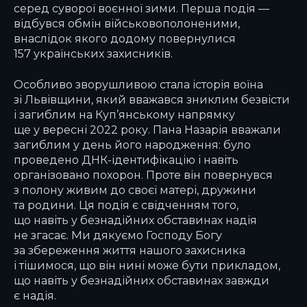
серед суворої воєнної зими. Перша подія —
відбувся обмін військовополоненими,
внаслідок якого додому повернулися
157 українських захисників.
Особливо зворушливою стала історія воїна
зі Львівщини, який вважався зниклим безвісти
і загиблим на Куп’янському напрямку
ще у вересні 2022 року. Пана Назарія вважали
загиблим у день його народження: було
проведено ДНК-ідентифікацію і навіть
організовано похорон. Проте він повернувся
з полону живим до своєї матері, дружини
та родини. Ця подія є свідченням того,
що навіть у безнадійних обставинах надія
не згасає. Ми дякуємо Господу Богу
за збереження життя нашого захисника
і тішимося, що він нині може бути прикладом,
що навіть у безнадійних обставинах завжди
є надія.