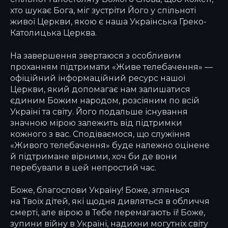
хто шукає Бога, міг зустріти Його у спільноті
живої Церкви, якою є наша Українська Греко-
Католицька Церква.
На завершення звертаюся з особливим
проханням підтримати «Живе телебачення» —
офіційний інформаційний ресурс нашої
Церкви, який допомагає нам залишатися
єдиним Божим народом, розсіяним по всій
Україні та світу. Його подальше існування
значною мірою залежить від підтримки
кожного з вас. Сподіваємося, що служіння
«Живого телебачення» буде належно оцінене
й підтримане вірними, хоч би де вони
перебували в цей непростий час.
Боже, благослови Україну! Боже, зглянься
на Твоїх дітей, які щодня дивляться в обличчя
смерті, але вірою в Тебе перемагають її! Боже,
зупини війну в Україні, надихни могутніх світу