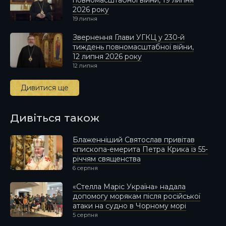
2026 року
19 липня
Звернення Глави УГКЦ у 230-й
тиждень повномасштабної війни,
12 липня 2026 року
12 липня
Дивитися ще
Дивіться також
Блаженніший Святослав привітав
єпископа-емерита Петра Крика із 55-
річчям священства
6 серпня
«Стелла Маріс Україна» надала
допомогу морякам після російської
атаки на судно в Чорному морі
5 серпня