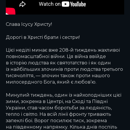
Слава Ісусу Христу!
Дорогі в Христі брати і сестри!
Цієї неділі минає вже 208-й тиждень жахливої
повномасштабної війни. Ця війна ввійде
в історію людства як святотатство і як один
із найбільших злочинів проти людства третього
тисячоліття, — злочин також проти нашого
милосердного Бога, який є любов’ю.
Минулий тиждень, один із найхолодніших цієї
зими, зокрема в Центрі, на Сході та Півдні
України, став часом боротьби за людяність,
тепло і світло. На всій лінії фронту тривають
запеклі бої. Ворог посилює тиск, зокрема
на південному напрямку. Кілька днів поспіль