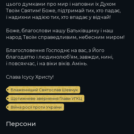
цього думками про мир і наповни їх Духом
Твоїм Святим! Боже, підтримай тих, хто падає,
і надихни надією тих, хто впадає у відчай!
Боже, благослови нашу Батьківщину і наш
народ Твоїм справедливим, небесним миром!
Благословення Господнє на вас, з Його
благодаттю і людинолюб’ям, завжди, нині,
і повсякчас, і на віки віків. Амінь.
Слава Ісусу Христу!
Блаженніший Святослав Шевчук
Щотижневе звернення Глави УГКЦ
Війна росії проти України
Персони