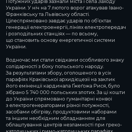
Потужних ударів зазнали міста і села Заходу
України. У ніч на 7 лютого ворог атакував Івано-
Франківську та Львівську області.
Цілеспрямовано завдає ударів по об’єктах
генерації електроенергії, лініях електропередач
і розподільних станціях — по всьому,
що становить основу енергетичної системи
України.
Водночас ми стали свідками особливого знаку
солідарності з боку польського народу.
За результатами збору, оголошеного в усіх
парафіях Краківської архидієцезії на заклик
його еміненції кардинала Ґжеґожа Рися, було
зібрано 5 740 000 польських злотих. За ці кошти
до України спрямовано гуманітарні конвої
з електрогенераторами різної потужності,
засобами обігріву, продуктовими наборами
та іншим необхідним обладнанням для
облаштування центрів незламності при греко-
католицьких і римо-католицьких парафіях.