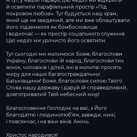
й освятили парафіяльний простір «Під
покровом любові». Тут будується наш храм,
який ще не зведений, але ми вже облаштували
його підземелля як бомбосховище
і водночас — як простір соціального служіння.
Цієї неділі ми урочисто його освятили.
Тут сьогодні ми молимося: Боже, благослови
Україну, благослови їй народ, благослови тих
жінок, чоловіків і дітей, які в молитві просять
миру для нашої багатостраждальної
Батьківщини! Боже, благослови силою Твого
Слова нашу державу і даруй їй справедливий,
довготривалий Твій небесний мир!
Благословення Господнє на вас, з Його
благодаттю і людинолюб’ям, завжди, нині,
і повсякчас, і на віки віків. Амінь.
Христос народився!