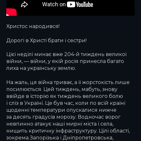
Христос народився!
Дорогі в Христі брати і сестри!
Цієї неділі минає вже 204-й тиждень великої
війни, — війни, у якій росія принесла багато
лиха на українську землю.
На жаль, ця війна триває, а її жорстокість лише
посилюється. Цей тиждень, мабуть, знову
ввійде в історію як тиждень великого болю
і сліз в Україні. Це був час, коли по всій країні
щоденні температури опускалися нижче
за десять градусів морозу. Водночас ворог
невпинно атакує наші мирні міста і села,
нищить критичну інфраструктуру. Цілі області,
зокрема Запорізька і Дніпропетровська,