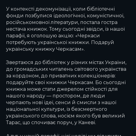
У контексті декомунізації, коли бібліотечні
фонди позбулися ідеологічної, комуністичної,
російськомовної літератури, постала гостра
нестача книжок. Тому сьогодні звідси, із нашої
парафії, я оголошую акцію: «Черкаси
потребують української книжки. Подаруй
українську книжку Черкасам».
Звертаюся до бібліотек у різних містах України,
до громадських читалень світового українства
за кордоном, до приватних колекціонерів:
подаруйте свої книжки Черкасам. Бо сьогодні
книжка може стати джерелом стійкості для
нашого народу — простором, де люди
черпають нові ідеї, сенси й смисли з нашої
національної культури, із безсмертного
українського слова, носієм якого був великий
Тарас, що спочиває поруч, у Каневі.
А тут, у нашій парафії, цієї неділі ми відкрили