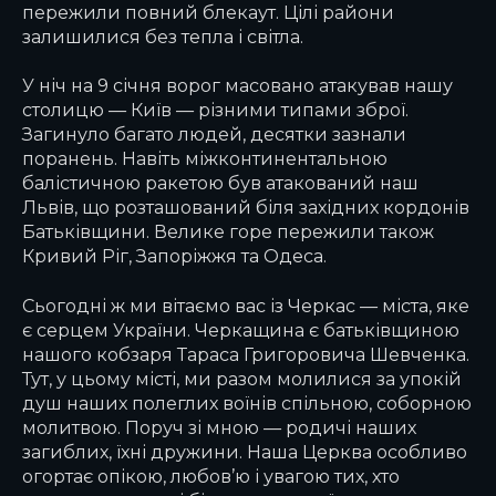
пережили повний блекаут. Цілі райони
залишилися без тепла і світла.
У ніч на 9 січня ворог масовано атакував нашу
столицю — Київ — різними типами зброї.
Загинуло багато людей, десятки зазнали
поранень. Навіть міжконтинентальною
балістичною ракетою був атакований наш
Львів, що розташований біля західних кордонів
Батьківщини. Велике горе пережили також
Кривий Ріг, Запоріжжя та Одеса.
Сьогодні ж ми вітаємо вас із Черкас — міста, яке
є серцем України. Черкащина є батьківщиною
нашого кобзаря Тараса Григоровича Шевченка.
Тут, у цьому місті, ми разом молилися за упокій
душ наших полеглих воїнів спільною, соборною
молитвою. Поруч зі мною — родичі наших
загиблих, їхні дружини. Наша Церква особливо
огортає опікою, любов’ю і увагою тих, хто