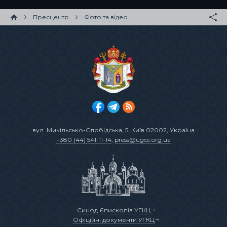
Пресцентр
Фото та відео
вул. Микільсько-Слобідська, 5
, Київ 02002, Україна
+380 (44) 541-11-14
,
press@ugcc.org.ua
Синод Єпископів УГКЦ
Офіційні документи УГКЦ