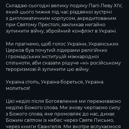
Складаю сьогодні велику подяку Папі Леву XIV,
який цього тижня під час різдвяної зустрічі
з дипломатичним корпусом, акредитованим
при Святому Престолі, закликав негайно
зупинити війну, збройний конфлікт в Україні.
Ми прагнемо, щоб голос України, Українських
Церков був почутий лідерами релігійних
і громадських інституцій міжнародної
спільноти, аби сказати рішуче «ні» російському
тероризмові й зупинити цю війну.
Україна стоїть, Україна бореться, Україна
молиться!
Цієї неділі після Богоявлення ми переживаємо
неділю Божого слова. Ми знову черпаємо силу
з Божого слова, яке промовляє до нас, дихає
Божим світлом із небес через Святе Письмо,
через книги Євангелія. Ми вкотре вслухаємося