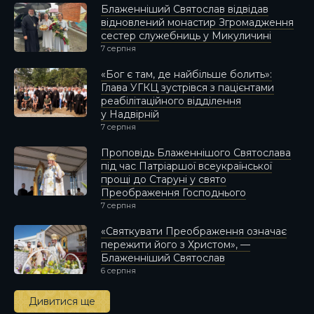
Блаженніший Святослав відвідав
відновлений монастир Згромадження
сестер служебниць у Микуличині
7 серпня
«Бог є там, де найбільше болить»:
Глава УГКЦ зустрівся з пацієнтами
реабілітаційного відділення
у Надвірній
7 серпня
Проповідь Блаженнішого Святослава
під час Патріаршої всеукраїнської
прощі до Старуні у свято
Преображення Господнього
7 серпня
«Святкувати Преображення означає
пережити його з Христом», —
Блаженніший Святослав
6 серпня
Дивитися ще