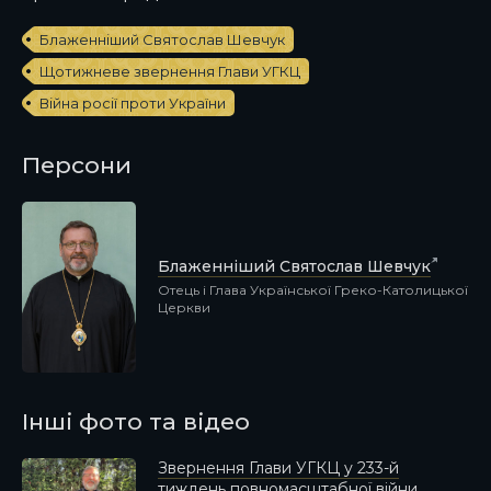
Блаженніший Святослав Шевчук
Щотижневе звернення Глави УГКЦ
Війна росії проти України
Персони
Блаженніший Святослав Шевчук
Отець і Глава Української Греко-Католицької
Церкви
Інші фото та відео
Звернення Глави УГКЦ у 233-й
тиждень повномасштабної війни,