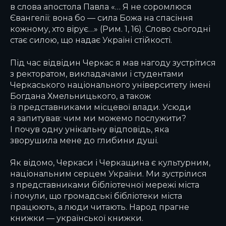
в слова апостола Павла «… Я не соромлюся
Євангелії: вона бо — сила Божа на спасіння
кожному, хто вірує…» (Рим. 1, 16). Слово сьогодні
стає силою, що надає Україні стійкості.
Під час відвідин Черкас я мав нагоду зустрітися
з ректоратом, викладачами і студентами
Черкаського національного університету імені
Богдана Хмельницького, а також
із представниками місцевої влади. Усюди
я запитував: чим ми можемо послужити?
І почув одну унікальну відповідь, яка
зворушила мене до глибини душі.
Як відомо, Черкаси і Черкащина є культурним,
національним серцем України. Ми зустрілися
з представниками бібліотечної мережі міста
і почули, що громадські бібліотеки міста
працюють, а люди читають. Народ прагне
книжки — української книжки.