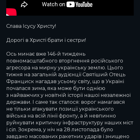
Слава Ісусу Христу!
Дорогі в Христі брати і сестри!
Ось минає вже 146-й тиждень
повномасштабного вторгнення російського
агресора на мирну українську землю. Цього
тижня на загальній аудієнції Святіший Отець
Франциск нагадав усьому світу, що в Україні
почалася зима, яка може бути однією
з найважчих у новітній історії нашої незалежної
держави. І саме так сталося: ворог намагався
не тільки атакувати позиції українського
війська на всій лінії фронту, а й невпинно
руйнувати критичну інфраструктуру наших міст
і сіл. Зокрема, у ніч на 28 листопада було
завдано масованих ракетних ударів і знищено