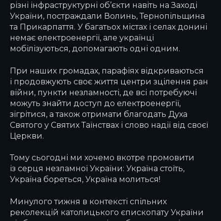
різні інфраструктурні об’єкти навіть на Заході
України, постраждали Волинь, Тернопільщина
та Прикарпаття. У багатьох містах і селах донині
немає електроенергії, але українці
мобілізуються, допомагають одні одним.
При наших громадах, парафіях відкриваються
і продовжують своє життя центри зцілення ран
війни, пункти незламності, де всі потребуючі
можуть знайти доступ до електроенергії,
зігрітися, а також отримати благодать Духа
Святого у Святих Таїнствах і слово надії від своєї
Церкви.
Тому сьогодні ми хочемо вкотре промовити
із серця незламної України: Україна стоїть,
Україна бореться, Україна молиться!
Минулого тижня в контексті спільних
реколекцій католицького єпископату України