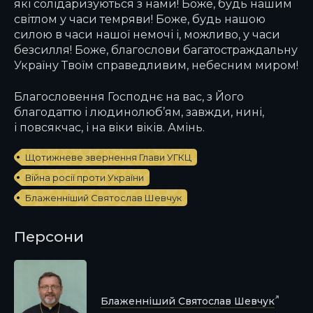
які солідаризуються з нами! Боже, будь нашим
світлом у часи темряви! Боже, будь нашою
силою в часи нашої немочі і, можливо, у часи
безсилля! Боже, благослови багатостраждальну
Україну Твоїм справедливим, небесним миром!
Благословення Господнє на вас, з Його
благодаттю і людинолюб’ям, завжди, нині,
і повсякчас, і на віки віків. Амінь.
Щотижневе звернення Глави УГКЦ
Війна росії проти України
Блаженніший Святослав Шевчук
Персони
Блаженніший Святослав Шевчук