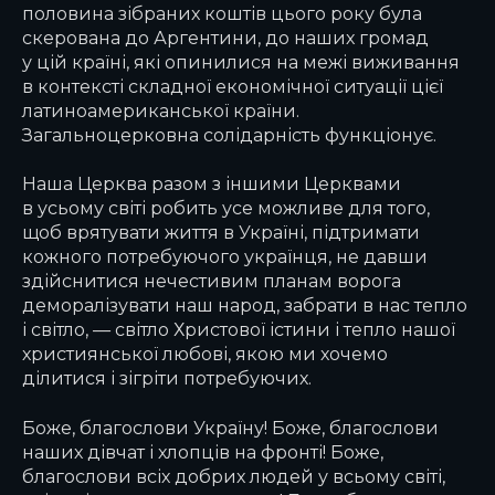
половина зібраних коштів цього року була
скерована до Аргентини, до наших громад
у цій країні, які опинилися на межі виживання
в контексті складної економічної ситуації цієї
латиноамериканської країни.
Загальноцерковна солідарність функціонує.
Наша Церква разом з іншими Церквами
в усьому світі робить усе можливе для того,
щоб врятувати життя в Україні, підтримати
кожного потребуючого українця, не давши
здійснитися нечестивим планам ворога
деморалізувати наш народ, забрати в нас тепло
і світло, — світло Христової істини і тепло нашої
християнської любові, якою ми хочемо
ділитися і зігріти потребуючих.
Боже, благослови Україну! Боже, благослови
наших дівчат і хлопців на фронті! Боже,
благослови всіх добрих людей у всьому світі,