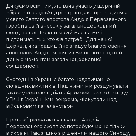
Дякуємо всім тим, хто взяв участь у щорічній
збірковій акції «Андріїв гріш», яка проводиться
у свято Святого апостола Андрія Первозваного,
і зробив свій внесок у загальноцерковний
фонд нашої Церкви, який має на меті
підтримати тих, хто є в потребі. Для нашої
Церкви, яка традиційно згадує благословення
апостолом Андрієм святих Київських гір, цей
день є моментом загальноцерковної
солідарності.
Сьогодні в Україні є багато надзвичайно
складних викликів. Над ними ми роздумували
також у контексті діянь Архирейського Синоду
УГКЦ в Україні. Ми, зокрема, міркували над
військовим капеланством.
Проте збіркова акція святого Андрія
Первозваного охоплює потребуючих не тільки
в Україні. Так, згідно з рішенням нашого Синоду,