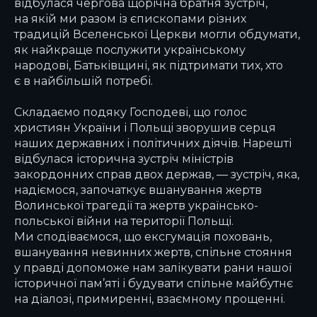
відбулася чергова щорічна братня зустріч,
на якій ми разом із єпископами різних
традицій Вселенської Церкви могли обдумати,
як найкраще послужити українському
народові, Батьківщині, як підтримати тих, хто
є в найбільшій потребі.
Складаємо подяку Господеві, що голос
християн України і Польщі зворушив серця
наших державних і політичних діячів. Нарешті
відбулася історична зустріч міністрів
закордонних справ двох держав, — зустріч, яка,
надіємося, започаткує вшанування жертв
Волинської трагедії та жертв українсько-
польської війни на території Польщі.
Ми сподіваємося, що ексгумація поховань,
вшанування невинних жертв, спільне стояння
у правді допоможе нам залікувати рани нашої
історичної пам’яті і будувати спільне майбутнє
на діалозі, примиренні, взаємному прощенні.