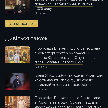
повномасштабної війни, 19 липня
2026 року
19 липня
Дивитися ще
Дивіться також
Проповідь Блаженнішого Святослава
в монастирі сестер мироносиць
в Івано-Франківську в 10-ту неділю
після Зіслання Святого Духа
10 серпня
Глава УГКЦ у 234-й тиждень: Українцям
хочуть навіяти спокусу, що краще
жахливий кінець, аніж жах без кінця
10 серпня
Проповідь Блаженнішого Святослава
в Коломиї з нагоди 100-річчя від дня
народження владики Павла Василика