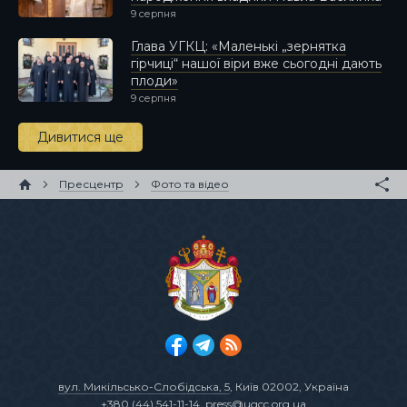
9 серпня
Глава УГКЦ: «Маленькі „зернятка
гірчиці“ нашої віри вже сьогодні дають
плоди»
9 серпня
Дивитися ще
Пресцентр
Фото та відео
вул. Микільсько-Слобідська, 5
, Київ 02002, Україна
+380 (44) 541-11-14
,
press@ugcc.org.ua