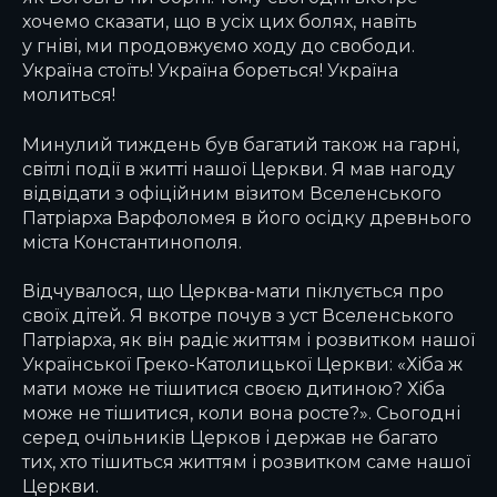
хочемо сказати, що в усіх цих болях, навіть
у гніві, ми продовжуємо ходу до свободи.
Україна стоїть! Україна бореться! Україна
молиться!
Минулий тиждень був багатий також на гарні,
світлі події в житті нашої Церкви. Я мав нагоду
відвідати з офіційним візитом Вселенського
Патріарха Варфоломея в його осідку древнього
міста Константинополя.
Відчувалося, що Церква-мати піклується про
своїх дітей. Я вкотре почув з уст Вселенського
Патріарха, як він радіє життям і розвитком нашої
Української Греко-Католицької Церкви: «Хіба ж
мати може не тішитися своєю дитиною? Хіба
може не тішитися, коли вона росте?». Сьогодні
серед очільників Церков і держав не багато
тих, хто тішиться життям і розвитком саме нашої
Церкви.