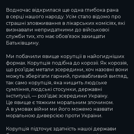
Водночас відкрилася ще одна глибока рана
в серці нашого народу. Усім стало відомо про
страшні зловживання в лікарських комісіях, які
визнавали непридатними до військової
служби тих, хто має обов’язок захищати
Батьківщину.
Ми побачили явище корупції в найогидніших
формах. Корупція подібна до корозії. Як корозія,
що роз’їдає метали зсередини, хоч назовні вони
можуть зберігати гарний, привабливий вигляд,
так само корупція, яка нищить людське
сумління, людські стосунки, державні
інституції, — роз’їдає зсередини Україну.
Це явище є тяжким моральним злочином.
А в умовах війни ми його можемо назвати
моральною диверсією проти України.
Корупція підточує здатність нашої держави