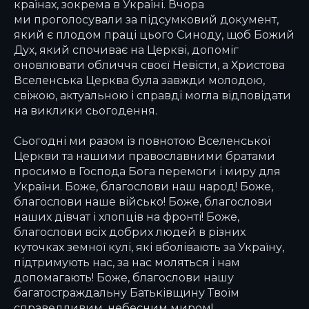
країнах, зокрема в Україні. Вчора
ми проголосували за підсумковий документ,
який є плодом праці цього Синоду, щоб Божий
Дух, який спочиває на Церкві, допоміг
оновлювати обличчя своєї Невісти, а Христова
Вселенська Церква була завжди молодою,
свіжою, актуальною і справді могла відповідати
на виклики сьогодення.
Сьогодні ми разом із повнотою Вселенської
Церкви та нашими православними братами
просимо в Господа Бога перемоги і миру для
України. Боже, благослови наш народ! Боже,
благослови наше військо! Боже, благослови
наших дівчат і хлопців на фронті! Боже,
благослови всіх добрих людей в різних
куточках земної кулі, які вболівають за Україну,
підтримують нас, за нас моляться і нам
допомагають! Боже, благослови нашу
багатостраждальну Батьківщину Твоїм
справедливим, небесним миром!