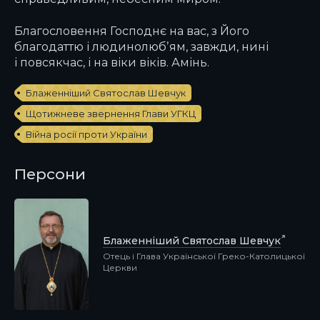
Благословення Господнє на вас, з Його
благодаттю і людинолюбʼям, завжди, нині
і повсякчас, і на віки віків. Амінь.
Блаженніший Святослав Шевчук
Щотижневе звернення Глави УГКЦ
Війна росії проти України
Персони
Блаженніший Святослав Шевчук
Отець і Глава Української Греко-Католицької
Церкви