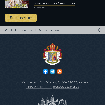
Блаженніший Святослав
6 серпня
Дивитися ще
Пресцентр
Фото та відео
вул. Микільсько-Слобідська, 5
, Київ 02002, Україна
+380 (44) 541-11-14
,
press@ugcc.org.ua