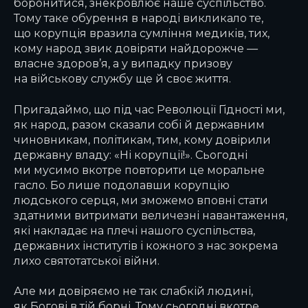
боронитися, знекровлює наше суспільство.
Тому таке обурення в народі викликало те,
що корупція вразила сумління медиків, тих,
кому народ звик довіряти найдорожче —
власне здоров’я, а у випадку призову
на військову службу ще й своє життя.
Пригадаймо, що під час Революції Гідності ми,
як народ, разом сказали собі й державним
чиновникам, політикам, тим, кому довірили
державну владу: «Ні корупції!». Сьогодні
ми мусимо вкотре повторити це моральне
гасло. Бо лише подолавши корупцію
людського серця, ми зможемо вповні стати
здатними витримати величезні навантаження,
які накладає на плечі нашого суспільства,
державних інститутів і кожного з нас зокрема
лихо святотатської війни.
Але ми довіряємо не так слабкій людині,
як Богові в тій борні. Тому сьогодні вкотре