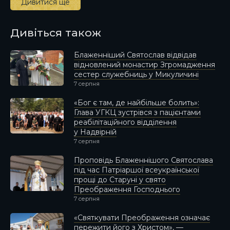
Дивитися ще
Дивіться також
Блаженніший Святослав відвідав
відновлений монастир Згромадження
сестер служебниць у Микуличині
7 серпня
«Бог є там, де найбільше болить»:
Глава УГКЦ зустрівся з пацієнтами
реабілітаційного відділення
у Надвірній
7 серпня
Проповідь Блаженнішого Святослава
під час Патріаршої всеукраїнської
прощі до Старуні у свято
Преображення Господнього
7 серпня
«Святкувати Преображення означає
пережити його з Христом», —