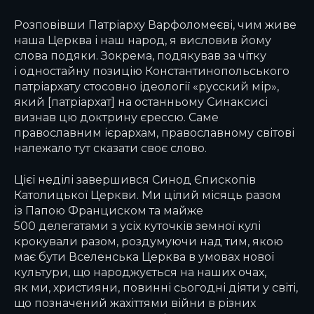
Розповівши Патріарху Варфоломеєві, чим живе
наша Церква і наш народ, я висловив йому
слова подяки. Зокрема, подякував за чітку
і одностайну позицію Константинопольського
патріархату стосовно ідеології «русский мір»,
який [патріархат] на останньому Синаксисі
визнав цю доктрину єрессю. Саме
православним ієрархам, православному світові
належало тут сказати своє слово.
Цієї неділі завершився Синод Єпископів
Католицької Церкви. Ми цілий місяць разом
із Папою Франциском та майже
500 делегатами з усіх куточків земної кулі
крокували разом, роздумуючи над тим, якою
має бути Вселенська Церква в умовах нової
культури, що народжується на наших очах,
як ми, християни, повинні сьогодні діяти у світі,
що позначений жахіттями війни в різних