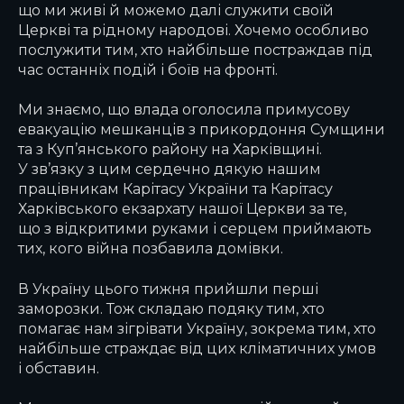
що ми живі й можемо далі служити своїй
Церкві та рідному народові. Хочемо особливо
послужити тим, хто найбільше постраждав під
час останніх подій і боїв на фронті.
Ми знаємо, що влада оголосила примусову
евакуацію мешканців з прикордоння Сумщини
та з Куп’янського району на Харківщині.
У зв’язку з цим сердечно дякую нашим
працівникам Карітасу України та Карітасу
Харківського екзархату нашої Церкви за те,
що з відкритими руками і серцем приймають
тих, кого війна позбавила домівки.
В Україну цього тижня прийшли перші
заморозки. Тож складаю подяку тим, хто
помагає нам зігрівати Україну, зокрема тим, хто
найбільше страждає від цих кліматичних умов
і обставин.