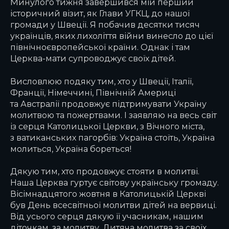
Минулого тижня завершився мій перший
історичний візит, як Глави УГКЦ, до нашої
громади у Швеції. Я побачив десятки тисяч
українців, яких лихоліття війни винесло до цієї
північноєвропейської країни. Однак і там
Церква-мати супроводжує своїх дітей.
Висловлюю подяку тим, хто у Швеції, Італії,
Франції, Німеччині, Північній Америці
та Австралії продовжує підтримувати Україну
молитвою та пожертвами. І заявляю на весь світ
із серця Католицької Церкви, з Вічного міста,
з ватиканських пагорбів: Україна стоїть, Україна
молиться, Україна бореться!
Дякую тим, хто продовжує стояти в молитві.
Наша Церква гуртує світову українську громаду.
Вісімнадцятого жовтня в Католицькій Церкві
був День всесвітньої молитви дітей на вервиці.
Від усього серця дякую її учасникам, нашим
діточкам, за молитву. Дитяча молитва за своїх