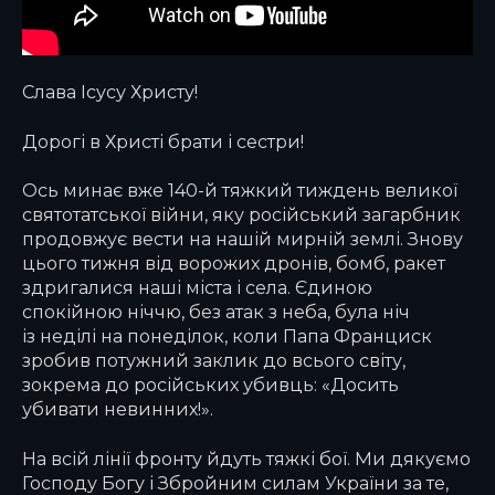
Слава Ісусу Христу!
Дорогі в Христі брати і сестри!
Ось минає вже 140-й тяжкий тиждень великої
святотатської війни, яку російський загарбник
продовжує вести на нашій мирній землі. Знову
цього тижня від ворожих дронів, бомб, ракет
здригалися наші міста і села. Єдиною
спокійною ніччю, без атак з неба, була ніч
із неділі на понеділок, коли Папа Франциск
зробив потужний заклик до всього світу,
зокрема до російських убивць: «Досить
убивати невинних!».
На всій лінії фронту йдуть тяжкі бої. Ми дякуємо
Господу Богу і Збройним силам України за те,