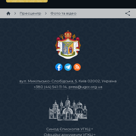
Пресцентр
Фото та відео
вул. Микільсько-Слобідська, 5
, Київ 02002, Україна
+380 (44) 541-11-14
,
press@ugcc.org.ua
Синод Єпископів УГКЦ
Офіційні документи УГКЦ