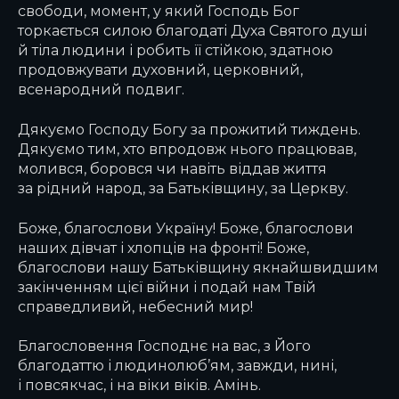
свободи, момент, у який Господь Бог
торкається силою благодаті Духа Святого душі
й тіла людини і робить її стійкою, здатною
продовжувати духовний, церковний,
всенародний подвиг.
Дякуємо Господу Богу за прожитий тиждень.
Дякуємо тим, хто впродовж нього працював,
молився, боровся чи навіть віддав життя
за рідний народ, за Батьківщину, за Церкву.
Боже, благослови Україну! Боже, благослови
наших дівчат і хлопців на фронті! Боже,
благослови нашу Батьківщину якнайшвидшим
закінченням цієї війни і подай нам Твій
справедливий, небесний мир!
Благословення Господнє на вас, з Його
благодаттю і людинолюб’ям, завжди, нині,
і повсякчас, і на віки віків. Амінь.