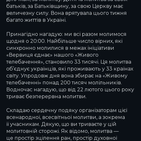
батьків, за Батьківщину, за свою Церкву має
величезну силу. Вона врятувала цього тижня
багато життів в Україні.
Принагідно нагадую: ми всі разом молимося
щодня о 20:00. Найбільше число вірних, які
синхронно молилися в межах ініціативи
«Вервиця єднає» нашого «Живого
телебачення», становило 33 тисячі. Ця молитва
об’єднує українців, які проживають у 33 країнах
світу. Упродовж дня вона збирає на «Живому
телебаченні» понад 200 тисяч молільників.
Водночас нагадую, що від 22 лютого цього року
триває безперервна молитви.
Складаю сердечну подяку організаторам цієї
всенародної, всесвітньої молитви, а зокрема
її учасникам. Дякую, що ви триваєте у цій
молитовній сторожі. Як відомо, молитва —
це простір зцілення ран, простір духовної