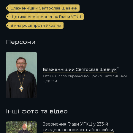
Блаженніший Святослав Шевчук
Щотижневе звернення Глави УГКЦ
Війна росії проти України
Персони
Блаженніший Святослав Шевчук
Отець і Глава Української Греко-Католицької
Церкви
Інші фото та відео
Звернення Глави УГКЦ у 233-й
тиждень повномасштабної війни,