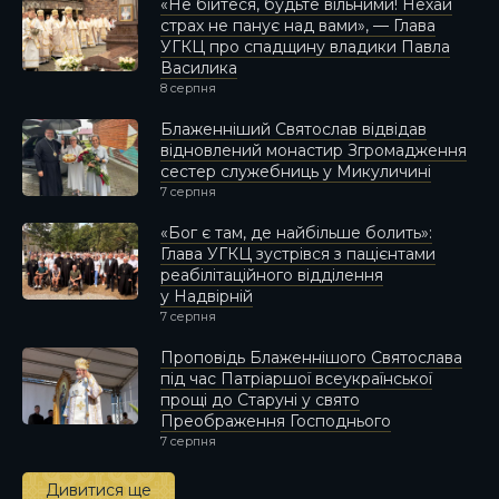
«Не бійтеся, будьте вільними! Нехай
страх не панує над вами», — Глава
УГКЦ про спадщину владики Павла
Василика
8 серпня
Блаженніший Святослав відвідав
відновлений монастир Згромадження
сестер служебниць у Микуличині
7 серпня
«Бог є там, де найбільше болить»:
Глава УГКЦ зустрівся з пацієнтами
реабілітаційного відділення
у Надвірній
7 серпня
Проповідь Блаженнішого Святослава
під час Патріаршої всеукраїнської
прощі до Старуні у свято
Преображення Господнього
7 серпня
Дивитися ще