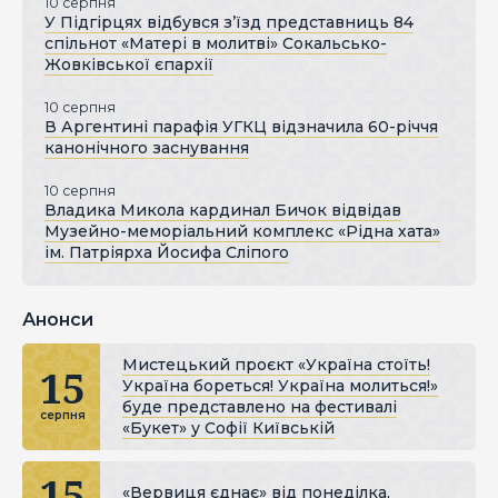
10 серпня
У Підгірцях відбувся з’їзд представниць 84
спільнот «Матері в молитві» Сокальсько-
Жовківської єпархії
10 серпня
В Аргентині парафія УГКЦ відзначила 60-річчя
канонічного заснування
10 серпня
Владика Микола кардинал Бичок відвідав
Музейно-меморіальний комплекс «Рідна хата»
ім. Патріярха Йосифа Сліпого
Анонси
Мистецький проєкт «Україна стоїть!
15
Україна бореться! Україна молиться!»
буде представлено на фестивалі
серпня
«Букет» у Софії Київській
15
«Вервиця єднає» від понеділка,