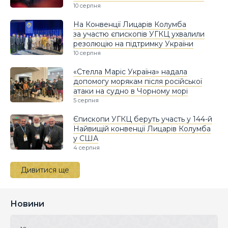
10 серпня
На Конвенції Лицарів Колумба
за участю єпископів УГКЦ ухвалили
резолюцію на підтримку України
10 серпня
«Стелла Маріс Україна» надала
допомогу морякам після російської
атаки на судно в Чорному морі
5 серпня
Єпископи УГКЦ беруть участь у 144-й
Найвищій конвенції Лицарів Колумба
у США
4 серпня
Дивитися ще
Новини