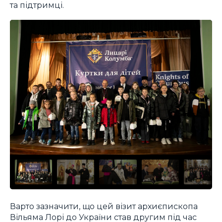
та підтримці.
Варто зазначити, що цей візит архиєпископа
Вільяма Лорі до України став другим під час