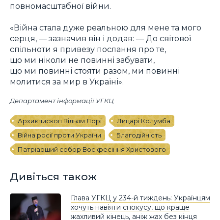
повномасштабної війни.
«Війна стала дуже реальною для мене та мого
серця, — зазначив він і додав: — До світової
спільноти я привезу послання про те,
що ми ніколи не повинні забувати,
що ми повинні стояти разом, ми повинні
молитися за мир в Україні».
Департамент інформації УГКЦ
Архиєпископ Вільям Лорі
Лицарі Колумба
Війна росії проти України
Благодійність
Патріарший собор Воскресіння Христового
Дивіться також
Глава УГКЦ у 234-й тиждень: Українцям
хочуть навіяти спокусу, що краще
жахливий кінець, аніж жах без кінця