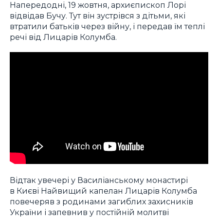
Напередодні, 19 жовтня, архиєпископ Лорі
відвідав Бучу. Тут він зустрівся з дітьми, які
втратили батьків через війну, і передав їм теплі
речі від Лицарів Колумба.
Відтак увечері у Василіанському монастирі
в Києві Найвищий капелан Лицарів Колумба
повечеряв з родинами загиблих захисників
України і запевнив у постійній молитві