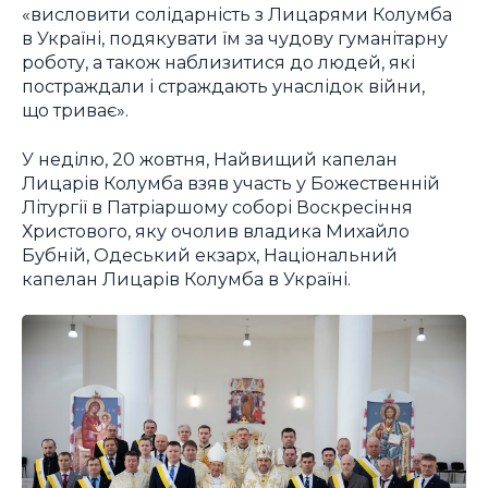
«висловити солідарність з Лицарями Колумба
в Україні, подякувати їм за чудову гуманітарну
роботу, а також наблизитися до людей, які
постраждали і страждають унаслідок війни,
що триває».
У неділю, 20 жовтня, Найвищий капелан
Лицарів Колумба взяв участь у Божественній
Літургії в Патріаршому соборі Воскресіння
Христового, яку очолив владика Михайло
Бубній, Одеський екзарх, Національний
капелан Лицарів Колумба в Україні.