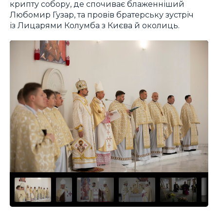
крипту собору, де спочиває блаженніший
Любомир Гузар, та провів братерську зустріч
із Лицарями Колумба з Києва й околиць.