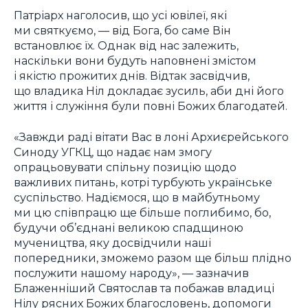
Патріарх наголосив, що усі ювілеї, які
ми святкуємо, — від Бога, бо саме Він
встановлює їх. Однак від нас залежить,
наскільки вони будуть наповнені змістом
і якістю прожитих днів. Відтак засвідчив,
що владика Ніл докладає зусиль, аби дні його
життя і служіння були повні Божих благодатей.
«Завжди раді вітати Вас в лоні Архиєрейського
Синоду УГКЦ, що надає нам змогу
опрацьовувати спільну позицію щодо
важливих питань, котрі турбують українське
суспільство. Надіємося, що в майбутньому
ми цю співпрацю ще більше поглибимо, бо,
будучи об’єднані великою спадщиною
мучеництва, яку досвідчили наші
попередники, зможемо разом ще більш плідно
послужити нашому народу», — зазначив
Блаженніший Святослав та побажав владиці
Нілу рясних Божих благословень, допомоги