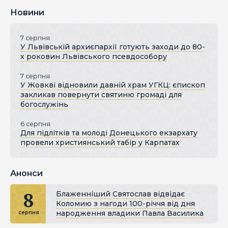
Новини
7 серпня
У Львівській архиєпархії готують заходи до 80-
х роковин Львівського псевдособору
7 серпня
У Жовкві відновили давній храм УГКЦ: єпископ
закликав повернути святиню громаді для
богослужінь
6 серпня
Для підлітків та молоді Донецького екзархату
провели християнський табір у Карпатах
Анонси
8
Блаженніший Святослав відвідає
Коломию з нагоди 100-річчя від дня
народження владики Павла Василика
серпня