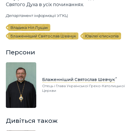
Святого Духа в усіх починаннях.
Департамент інформації УГКЦ
Владика Ніл Лущак
Блаженніший Святослав Шевчук
Ювілеї єпископів
Персони
Блаженніший Святослав Шевчук
Отець і Глава Української Греко-Католицької
Церкви
Дивіться також