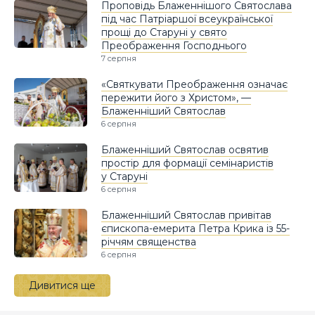
Проповідь Блаженнішого Святослава
під час Патріаршої всеукраїнської
прощі до Старуні у свято
Преображення Господнього
7 серпня
«Святкувати Преображення означає
пережити його з Христом», —
Блаженніший Святослав
6 серпня
Блаженніший Святослав освятив
простір для формації семінаристів
у Старуні
6 серпня
Блаженніший Святослав привітав
єпископа-емерита Петра Крика із 55-
річчям священства
6 серпня
Дивитися ще