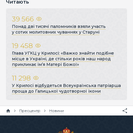
Читають
39 566
Понад дві тисячі паломників взяли участь
у сотих молитовних чуваннях у Старуні
19 458
Глава УГКЦ у Крилосі: «Важко знайти подібне
місце в Україні, де стільки років наш народ
прикликає ім’я Матері Божої»
11 298
У Крилосі відбудеться Всеукраїнська патріарша
проща до Галицької чудотворної ікони
Пресцентр
Новини