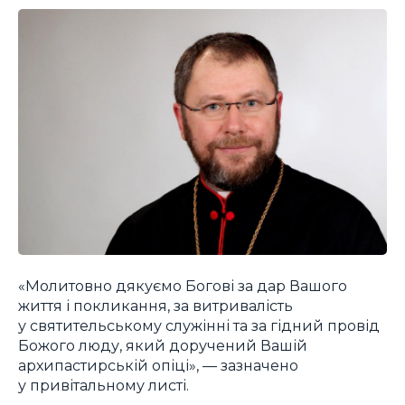
«Молитовно дякуємо Богові за дар Вашого
життя і покликання, за витривалість
у святительському служінні та за гідний провід
Божого люду, який доручений Вашій
архипастирській опіці», — зазначено
у привітальному листі.