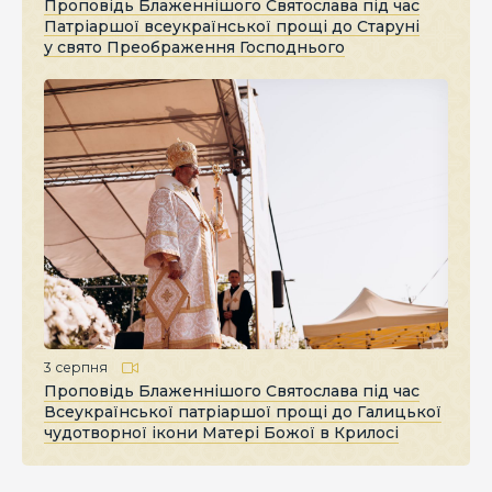
Проповідь Блаженнішого Святослава під час
Патріаршої всеукраїнської прощі до Старуні
у свято Преображення Господнього
3 серпня
Проповідь Блаженнішого Святослава під час
Всеукраїнської патріаршої прощі до Галицької
чудотворної ікони Матері Божої в Крилосі