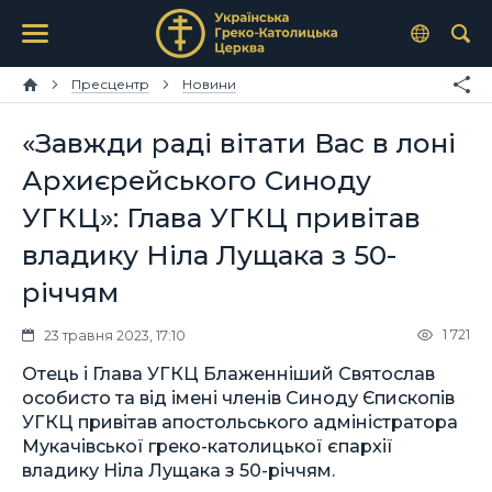
Пресцентр
Новини
«Завжди раді вітати Вас в лоні
Архиєрейського Синоду
УГКЦ»: Глава УГКЦ привітав
владику Ніла Лущака з 50-
річчям
1 721
23 травня 2023, 17:10
Отець і Глава УГКЦ Блаженніший Святослав
особисто та від імені членів Синоду Єпископів
УГКЦ привітав апостольського адміністратора
Мукачівської греко-католицької єпархії
владику Ніла Лущака з 50-річчям.