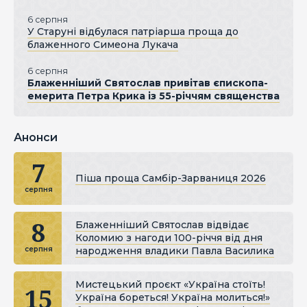
6 серпня
У Старуні відбулася патріарша проща до
блаженного Симеона Лукача
6 серпня
Блаженніший Святослав привітав єпископа-
емерита Петра Крика із 55-річчям священства
Анонси
7
Піша проща Самбір-Зарваниця 2026
серпня
8
Блаженніший Святослав відвідає
Коломию з нагоди 100-річчя від дня
народження владики Павла Василика
серпня
Мистецький проєкт «Україна стоїть!
15
Україна бореться! Україна молиться!»