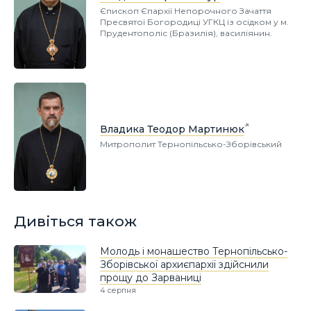
Єпископ Єпархії Непорочного Зачаття
Пресвятої Богородиці УГКЦ із осідком у м.
Прудентополіс (Бразилія), василіянин.
Владика Теодор Мартинюк
Митрополит Тернопільсько-Зборівський
Дивіться також
Молодь і монашество Тернопільсько-
Зборівської архиєпархії здійснили
прощу до Зарваниці
4 серпня