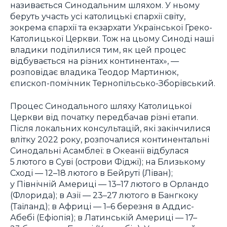
називається Синодальним шляхом. У ньому
беруть участь усі католицькі єпархії світу,
зокрема єпархії та екзархати Української Греко-
Католицької Церкви. Тож на цьому Синоді наші
владики поділилися тим, як цей процес
відбувається на різних континентах», —
розповідає владика Теодор Мартинюк,
єпископ-помічник Тернопільсько-Зборівський.
Процес Синодального шляху Католицької
Церкви від початку передбачав різні етапи.
Після локальних консультацій, які закінчилися
влітку 2022 року, розпочалися континентальні
Синодальні Асамблеї: в Океанії відбулася
5 лютого в Суві (острови Фіджі); на Близькому
Сході — 12–18 лютого в Бейруті (Ліван);
у Північній Америці — 13–17 лютого в Орландо
(Флорида); в Азії — 23–27 лютого в Бангкоку
(Таїланд); в Африці — 1–6 березня в Аддис-
Абебі (Ефіопія); в Латинській Америці — 17–