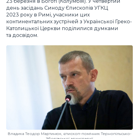
23 березня в Боготі (Колумбія). У четвертий
день засідань Синоду Єпископів УГКЦ
2023 року в Римі, учасники цих
континентальних зустрічей з Української Греко-
Католицької Церкви поділилися думками
та досвідом.
Владика Теодор Мартинюк, єпископ-помічник Тернопільсько-
Зборівської архиєпархії