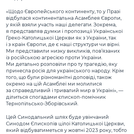
«Щодо Європейського континенту, то у Празі
відбулася континентальна Асамблея Європи,
у якій взяли участь наші делегати. Зокрема,
я представляв думки і пропозиції Української
Греко-Католицької Церкви як з України, так
і з країн Європи, де є наші структури чи вірні.
Ми представили низку викликів, пов’язаних
із російською агресією проти України.
Ми детально розповіли про ту трагедію, яку
принесла росія для українського народу. Крім
того, що були різноманітні доповіді, також
окремо на цій Асамблеї ми молилися
за справедливий і тривалий мир в Україні», —
ділиться спогадами єпископ-помічник
Тернопільсько-Зборівський.
Цей Синодальний шлях буде увінчаний
Синодом Єпископів цілої Католицької Церкви,
який відбуватиметься у жовтні 2023 року, тобто