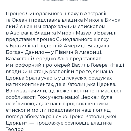
Процес Синодального шляху в Австралії
та Океанії представив владика Микола Бичок,
який є нашим єпархіальним єпископом
в Австралії. Владика Мирон Мазур із Бразилії
представив процес Синодального шляху
у Бразилії та Південній Америці. Владика
Богдан Данило — у Північній Америці.
Казахстан і Середню Азію представляв
митрофорний протоієрей Василь Говера. «Наші
владики й отець розповіли про те, як наша
Церква брала участь у дискусіях, роздумах
на тих континентах, де є Католицька Церква.
Вони зазначили, що кожен континент має свої
особливості. Тож участь нашої Церкви була
особливою, адже наші вірні, священники,
єпископи могли представити наш погляд,
погляд збоку Української Греко-Католицької
Церкви», — продовжує розповідь владика
Теодор.