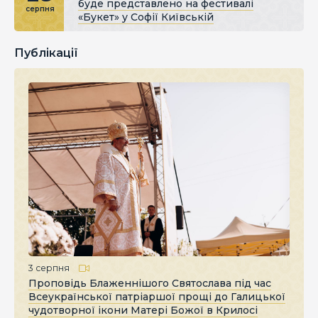
буде представлено на фестивалі
серпня
«Букет» у Софії Київській
Публікації
3 серпня
Проповідь Блаженнішого Святослава під час
Всеукраїнської патріаршої прощі до Галицької
чудотворної ікони Матері Божої в Крилосі