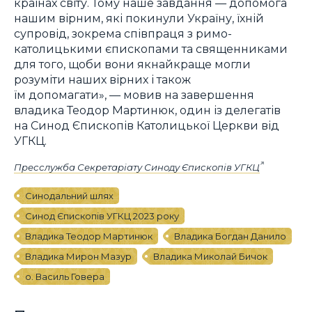
країнах світу. Тому наше завдання — допомога
нашим вірним, які покинули Україну, їхній
супровід, зокрема співпраця з римо-
католицькими єпископами та священниками
для того, щоби вони якнайкраще могли
розуміти наших вірних і також
їм допомагати», — мовив на завершення
владика Теодор Мартинюк, один із делегатів
на Синод Єпископів Католицької Церкви від
УГКЦ.
Пресслужба Секретаріату Синоду Єпископів УГКЦ
Синодальний шлях
Синод Єпископів УГКЦ 2023 року
Владика Теодор Мартинюк
Владика Богдан Данило
Владика Мирон Мазур
Владика Миколай Бичок
о. Василь Говера