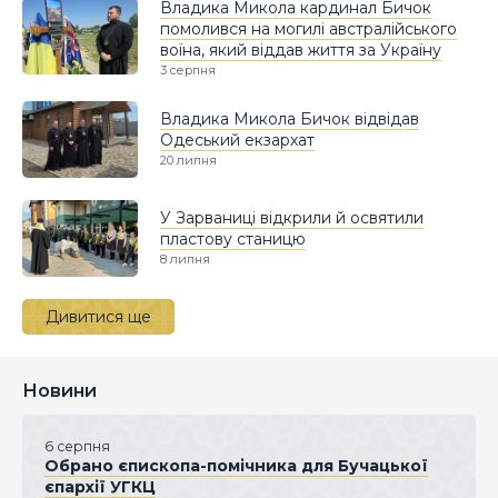
Владика Микола кардинал Бичок
помолився на могилі австралійського
воїна, який віддав життя за Україну
3 серпня
Владика Микола Бичок відвідав
Одеський екзархат
20 липня
У Зарваниці відкрили й освятили
пластову станицю
8 липня
Дивитися ще
Новини
6 серпня
Обрано єпископа-помічника для Бучацької
єпархії УГКЦ