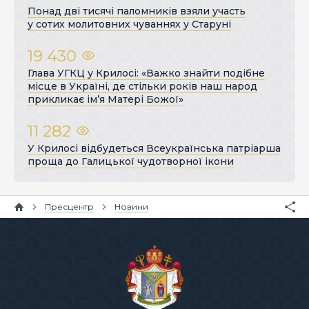
Понад дві тисячі паломників взяли участь
у сотих молитовних чуваннях у Старуні
19 430
Глава УГКЦ у Крилосі: «Важко знайти подібне
місце в Україні, де стільки років наш народ
прикликає ім’я Матері Божої»
11 282
У Крилосі відбудеться Всеукраїнська патріарша
проща до Галицької чудотворної ікони
Пресцентр
Новини