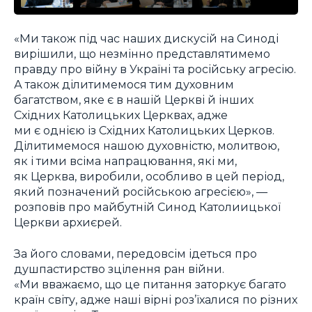
«Ми також під час наших дискусій на Синоді
вирішили, що незмінно представлятимемо
правду про війну в Україні та російську агресію.
А також ділитимемося тим духовним
багатством, яке є в нашій Церкві й інших
Східних Католицьких Церквах, адже
ми є однією із Східних Католицьких Церков.
Ділитимемося нашою духовністю, молитвою,
як і тими всіма напрацювання, які ми,
як Церква, виробили, особливо в цей період,
який позначений російською агресією», —
розповів про майбутній Синод Католиицької
Церкви архиєрей.
За його словами, передовсім ідеться про
душпастирство зцілення ран війни.
«Ми вважаємо, що це питання заторкує багато
країн світу, адже наші вірні роз’їхалися по різних