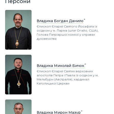
Персони
Владика Богдан Данило
Єпископ Єпархії Святого Йосафата із
осідком у м. Парма (штат Огайо, США),
Голова Патріаршої комісії у справах
духовенства
Владика Миколай Бичок
Єпископ Єпархії Святих верховних
апостолів Петра і Павла із осідком у м.
Мельбурн (Австралія), кардинал
Католицької Церкви
Владика Мирон Мазур