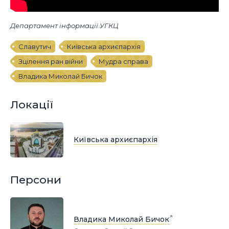
Департамент інформації УГКЦ
Славутич
Київська архиєпархія
Зцілення ран війни
Мудра справа
Владика Миколай Бичок
Локації
Київська архиєпархія
Персони
Владика Миколай Бичок