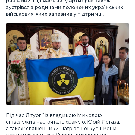
ран війни. Під час візиту архиєрей також
зустрівся з родичами полонених українських
військових, яких запевнив у підтримці.
Під час Літургії із владикою Миколою
співслужив настоятель храму о. Юрій Логаза,
а також священники Патріаршої курії. Вони
молилися за мир в Україні, визволення