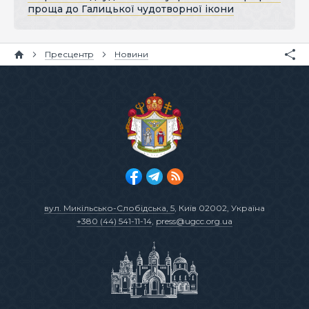
проща до Галицької чудотворної ікони
Пресцентр
Новини
вул. Микільсько-Слобідська, 5
, Київ 02002, Україна
+380 (44) 541-11-14
,
press@ugcc.org.ua