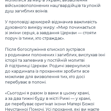
військовополонених нацгвардійців та упокій
душ загиблих воїнів.
У проповіді архиєрей відзначив важливість
духовного виміру миру: «Мир починається
зі зміни серця, а завдання Церкви — стояти
поруч із тими, хто страждає».
Після богослужіння єпископ зустрівся
з родинами полонених і загиблих, вислухав їхні
історії та запевнив у постійній молитві
й підтримці Церкви. Родичі звернулися
до кардинала із проханням зробити все
можливе для визволення тих, хто досі
перебуває в полоні.
«Сьогодні я разом із вами в цьому храмі,
а за два тижні буду в місті Римі — у храмі,
де перебуває оригінал ікони Матері Божої
Неустанної Помочі. Усі прохання, які ви маєте