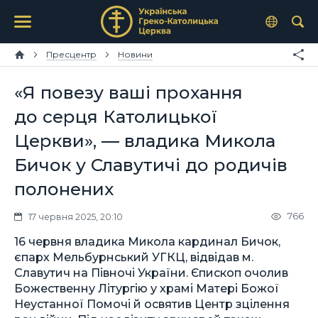
Пресцентр
Новини
«Я повезу ваші прохання
до серця Католицької
Церкви», — владика Микола
Бичок у Славутичі до родичів
полонених
766
17 червня 2025, 20:10
16 червня владика Микола кардинал Бичок,
єпарх Мельбурнський УГКЦ, відвідав м.
Славутич на Півночі України. Єпископ очолив
Божественну Літургію у храмі Матері Божої
Неустанної Помочі й освятив Центр зцілення