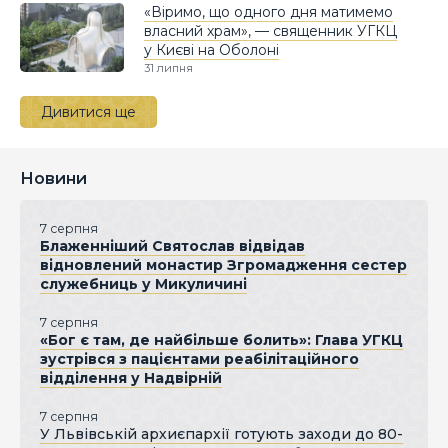
«Віримо, що одного дня матимемо
власний храм», — священник УГКЦ
у Києві на Оболоні
31 липня
Дивитися ще
Новини
7 серпня
Блаженніший Святослав відвідав
відновлений монастир Згромадження сестер
служебниць у Микуличині
7 серпня
«Бог є там, де найбільше болить»: Глава УГКЦ
зустрівся з пацієнтами реабілітаційного
відділення у Надвірній
7 серпня
У Львівській архиєпархії готують заходи до 80-