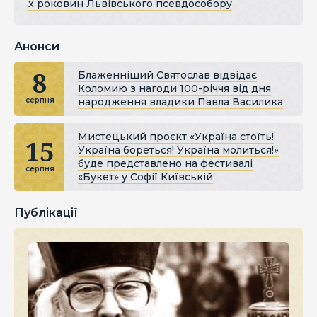
х роковин Львівського псевдособору
Анонси
8
Блаженніший Святослав відвідає
Коломию з нагоди 100-річчя від дня
народження владики Павла Василика
серпня
Мистецький проєкт «Україна стоїть!
15
Україна бореться! Україна молиться!»
буде представлено на фестивалі
серпня
«Букет» у Софії Київській
Публікації