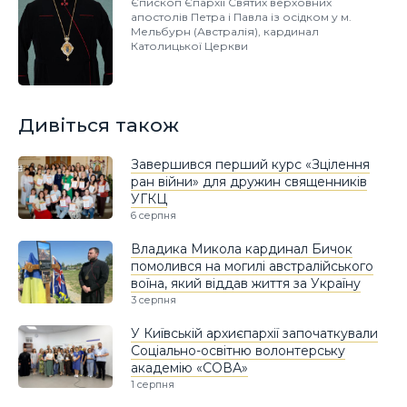
Єпископ Єпархії Святих верховних
апостолів Петра і Павла із осідком у м.
Мельбурн (Австралія), кардинал
Католицької Церкви
Дивіться також
Завершився перший курс «Зцілення
ран війни» для дружин священників
УГКЦ
6 серпня
Владика Микола кардинал Бичок
помолився на могилі австралійського
воїна, який віддав життя за Україну
3 серпня
У Київській архиєпархії започаткували
Соціально-освітню волонтерську
академію «СОВА»
1 серпня