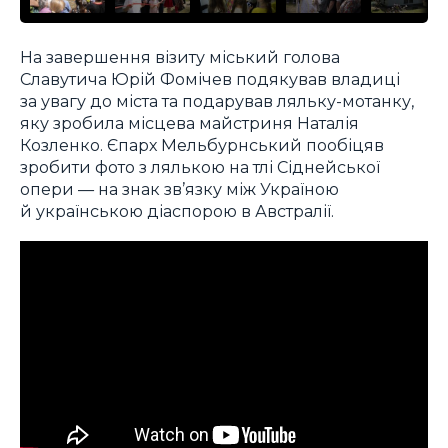
На завершення візиту міський голова
Славутича Юрій Фомічев подякував владиці
за увагу до міста та подарував ляльку-мотанку,
яку зробила місцева майстриня Наталія
Козленко. Єпарх Мельбурнський пообіцяв
зробити фото з лялькою на тлі Сіднейської
опери — на знак зв’язку між Україною
й українською діаспорою в Австралії.