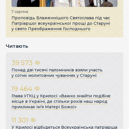
7 серпня
Проповідь Блаженнішого Святослава під час
Патріаршої всеукраїнської прощі до Старуні
у свято Преображення Господнього
Читають
39 573
Понад дві тисячі паломників взяли участь
у сотих молитовних чуваннях у Старуні
19 464
Глава УГКЦ у Крилосі: «Важко знайти подібне
місце в Україні, де стільки років наш народ
прикликає ім’я Матері Божої»
11 301
У Крилосі відбудеться Всеукраїнська патріарша