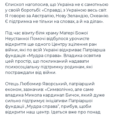
Єпископ наголосив, що Україна не є самотньою
у своїй боротьбі: «Справді, з Україною весь світ.
Я говорю за Австралію, Нову Зеландію, Океанію.
Є підтримка не тільки на словах, а й на ділах».
Під час візиту біля храму Матері Божої
Неустанної Помочі відбулося урочисте
відкриття ще одного Центру зцілення ран
війни, які по всій Україні відкриває Патріарша
фундація «Мудра справа». Владика освятив
цей простір, що покликаний надавати
психосоціальну підтримку родинам, які
постраждали від війни.
Отець Любомир Яворський, патріарший
економ, зазначив: «Символічно, але саме
владика Микола кардинал Бичок, який дуже
сильно підтримує ініціативи Патріаршої
фундації „Мудра справа“, прибув, щоби
відкрити наш центр. Ідеться вже про понад