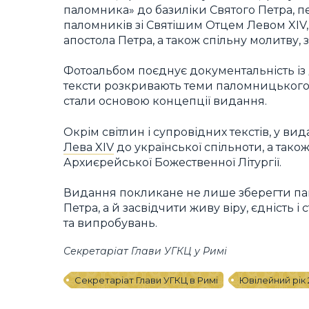
паломника» до базиліки Святого Петра, пер
паломників зі Святішим Отцем Левом XIV,
апостола Петра, а також спільну молитву, з
Фотоальбом поєднує документальність і
тексти розкривають теми паломницького шл
стали основою концепції видання.
Окрім світлин і супровідних текстів, у ви
Лева XIV
до української спільноти, а тако
Архиєрейської Божественної Літургії.
Видання покликане не лише зберегти пам
Петра, а й засвідчити живу віру, єдність і
та випробувань.
Секретаріат Глави УГКЦ у Римі
Секретаріат Глави УГКЦ в Римі
Ювілейний рік 