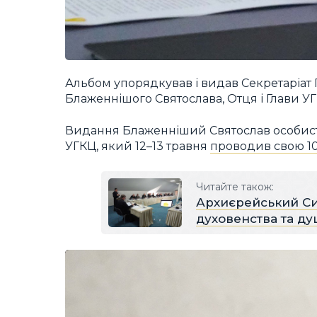
Альбом упорядкував і видав Секретаріат Г
Блаженнішого Святослава, Отця і Глави УГ
Видання Блаженніший Святослав особис
УГКЦ, який 12–13 травня
проводив свою 10
Читайте також:
Архиєрейський Си
духовенства та ду