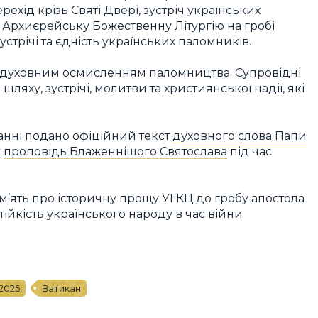
ехід крізь Святі Двері, зустріч українських
 Архиєрейську Божественну Літургію на гробі
устрічі та єдність українських паломників.
з духовним осмисленням паломництва. Супровідні
яху, зустрічі, молитви та християнської надії, які
данні подано офіційний текст
духовного слова Папи
ж
проповідь Блаженнішого Святослава
під час
’ять про історичну прощу УГКЦ до гробу апостола
 стійкість українського народу в час війни
2025
Ватикан