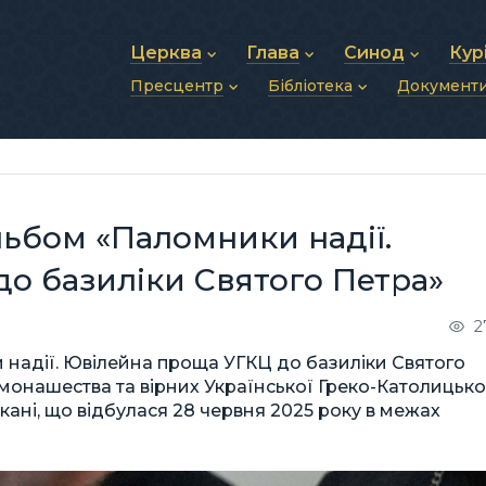
Церква
Глава
Синод
Кур
Пресцентр
Бібліотека
Документ
Про УГКЦ
Блаженніший Святослав
Синод Єпископів
Душп
Історія УГКЦ
Біографія
Архиєрейський Си
Фіна
Новини
Святе Письмо
Структура УГКЦ
Фотографії
Митрополичі Сино
Зв’яз
Анонси
Богослужіння
Майбутнє УГКЦ
Щоденні відеозвернення
Єпископи
Адмі
Публікації
Молитви
Інші 
Історії
Подкасти
ьбом «Паломники надії.
Фото та відео
Архів новин (2013–2022)
о базиліки Святого Петра»
2
адії. Ювілейна проща УГКЦ до базиліки Святого
монашества та вірних Української Греко-Католицько
кані, що відбулася 28 червня 2025 року в межах