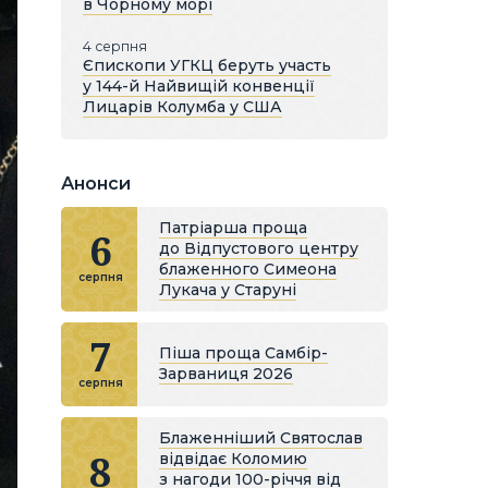
в Чорному морі
4 серпня
Єпископи УГКЦ беруть участь
у 144-й Найвищій конвенції
Лицарів Колумба у США
Анонси
Патріарша проща
6
до Відпустового центру
блаженного Симеона
серпня
Лукача у Старуні
7
Піша проща Самбір-
Зарваниця 2026
серпня
Блаженніший Святослав
8
відвідає Коломию
з нагоди 100-річчя від