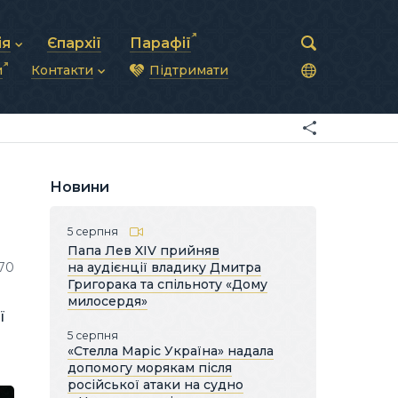
ія
Єпархії
Парафії
и
Контакти
Підтримати
астирська рада
нод
нсово-господарська діяльність
Загальна інформація
ди
ки та комунікації
Глава УГКЦ
ністративні питання
Синоди Єпископів
підрозділи
Трибунал
Патріарша курія
Новини
Єпархії та екзархати
5 серпня
Папа Лев XIV прийняв
70
на аудієнції владику Дмитра
Григорака та спільноту «Дому
милосердя»
ї
5 серпня
«Стелла Маріс Україна» надала
допомогу морякам після
російської атаки на судно