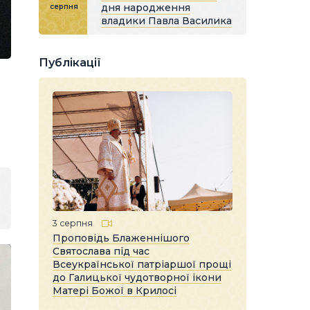
дня народження
серпня
владики Павла Василика
Публікації
3 серпня
Проповідь Блаженнішого
Святослава під час
Всеукраїнської патріаршої прощі
до Галицької чудотворної ікони
Матері Божої в Крилосі