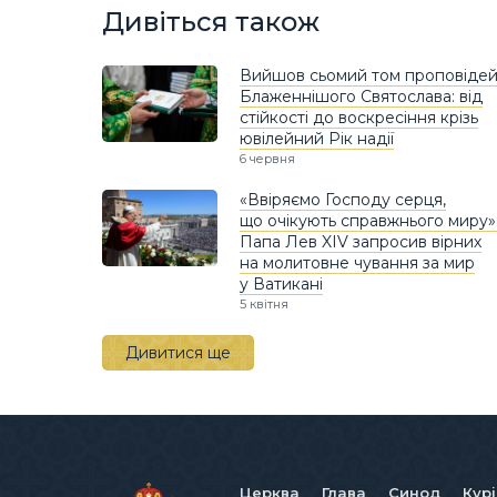
Дивіться також
Вийшов сьомий том проповіде
Блаженнішого Святослава: від
стійкості до воскресіння крізь
ювілейний Рік надії
6 червня
«Ввіряємо Господу серця,
що очікують справжнього миру»
Папа Лев XIV запросив вірних
на молитовне чування за мир
у Ватикані
5 квітня
Дивитися ще
Церква
Глава
Синод
Кур