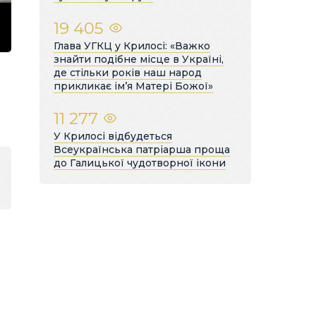
19 405
Глава УГКЦ у Крилосі: «Важко
знайти подібне місце в Україні,
де стільки років наш народ
прикликає ім’я Матері Божої»
11 277
У Крилосі відбудеться
Всеукраїнська патріарша проща
до Галицької чудотворної ікони