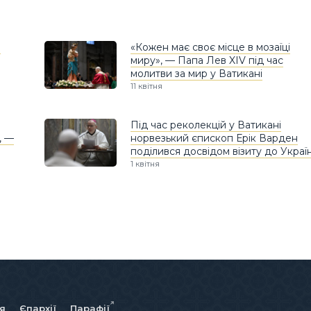
й
«Кожен має своє місце в мозаїці
миру», — Папа Лев XIV під час
молитви за мир у Ватикані
11 квітня
Під час реколекцій у Ватикані
, —
норвезький єпископ Ерік Варден
поділився досвідом візиту до Украї
1 квітня
ія
Єпархії
Парафії