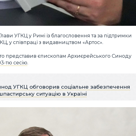
лави УГКЦ у Римі із благословення та за підтримки
КЦ, у співпраці з видавництвом «Артос».
то представив єпископам Архиєрейського Синоду
3-тю сесію
.
нод УГКЦ обговорив соціальне забезпечення
шпастирську ситуацію в Україні