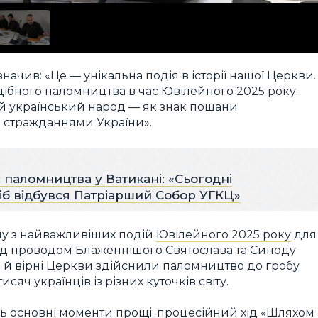
значив: «Це — унікальна подія в історії нашої Церкви.
ібного паломництва в час Ювілейного 2025 року.
 й український народ — як знак пошани
і стражданнями України».
с паломництва у Ватикані: «Сьогодні
сіб відбувся Патріарший Собор УГКЦ»
ну з найважливіших подій
Ювілейного 2025 року
для
Під проводом Блаженнішого Святослава та Синоду
 й вірні Церкви здійснили паломництво до гробу
исяч українців із різних куточків світу.
ють основні моменти прощі: процесійний хід «Шляхом