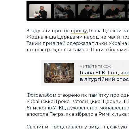
Згадуючи про цю
прощу
, Глава Церкви за
Жодна інша Церква чи народ не мали под
Такий привілей одержала тільки Україна
та співстраждання самого Папи з болями 
Читайте також:
Глава УГКЦ під ча
в літургійний спо
Фотоальбом створено як пам’ятку про од
Української Греко-Католицької Церкви. 
Єпископів УГКЦ духовенство, монашество
апостола Петра, яке зібрало в Римі кілька т
Світлини, представлені у виданні, фіксу