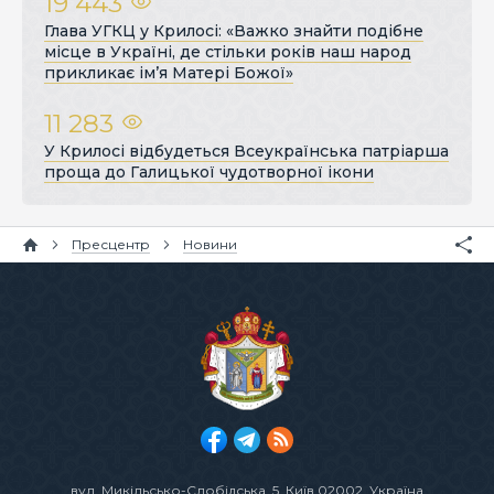
19 443
Глава УГКЦ у Крилосі: «Важко знайти подібне
місце в Україні, де стільки років наш народ
прикликає ім’я Матері Божої»
11 283
У Крилосі відбудеться Всеукраїнська патріарша
проща до Галицької чудотворної ікони
Пресцентр
Новини
вул. Микільсько-Слобідська, 5
, Київ 02002, Україна