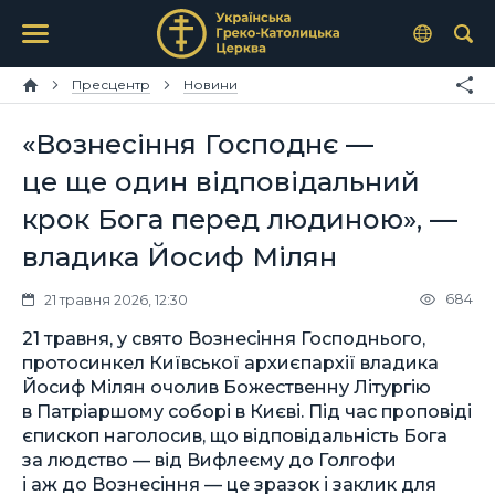
Пресцентр
Новини
«Вознесіння Господнє —
це ще один відповідальний
крок Бога перед людиною», —
владика Йосиф Мілян
684
21 травня 2026, 12:30
21 травня, у свято Вознесіння Господнього,
протосинкел Київської архиєпархії владика
Йосиф Мілян очолив Божественну Літургію
в Патріаршому соборі в Києві. Під час проповіді
єпископ наголосив, що відповідальність Бога
за людство — від Вифлеєму до Голгофи
і аж до Вознесіння — це зразок і заклик для