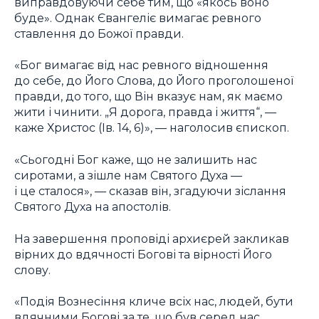
виправдовуючи себе тим, що «якось воно
буде». Однак Євангеліє вимагає ревного
ставлення до Божої правди.
«Бог вимагає від нас ревного відношення
до себе, до Його Слова, до Його проголошеної
правди, до того, що Він вказує нам, як маємо
жити і чинити. „Я дорога, правда і життя“, —
каже Христос (Ів. 14, 6)», — наголосив єпископ.
«Сьогодні Бог каже, що не залишить нас
сиротами, а зішле нам Святого Духа —
і це сталося», — сказав він, згадуючи зіслання
Святого Духа на апостолів.
На завершення проповіді архиєрей закликав
вірних до вдячності Богові та вірності Його
слову.
«Подія Вознесіння кличе всіх нас, людей, бути
вдячними Богові за те, що був серед нас,