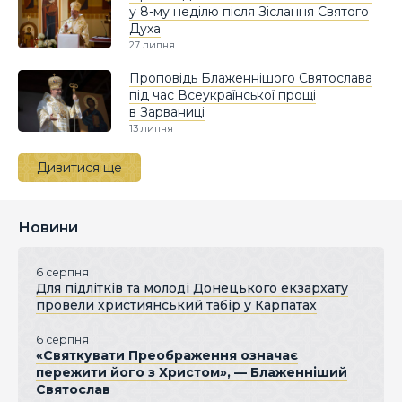
у 8-му неділю після Зіслання Святого
Духа
27 липня
Проповідь Блаженнішого Святослава
під час Всеукраїнської прощі
в Зарваниці
13 липня
Дивитися ще
Новини
6 серпня
Для підлітків та молоді Донецького екзархату
провели християнський табір у Карпатах
6 серпня
«Святкувати Преображення означає
пережити його з Христом», — Блаженніший
Святослав