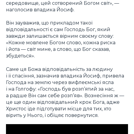
середовище, цей сотворений Богом світ», —
наголосив владика Йосиф.
Він зауважив, що прикладом такої
відповідальності є сам Господь Бог, який
завжди залишається вірним своєму слову:
«Кожне мовлене Богом слово, кожна риска
і йота — світ мине, а слово, що Бог сказав,
збудеться».
Саме ця Божа відповідальність за людину
і її спасіння, зазначив владика Йосиф, привела
Господа на землю через вифлеємські ясла
і на Голгофу: «Господь був розп’ятий за нас,
а радше Він сам себе розп’яв». Вознесіння ж —
це ще один відповідальний крок Бога, адже
Христос іде підготувати місце для тих, хто
вірить у Нього, і обіцяє повернутися.