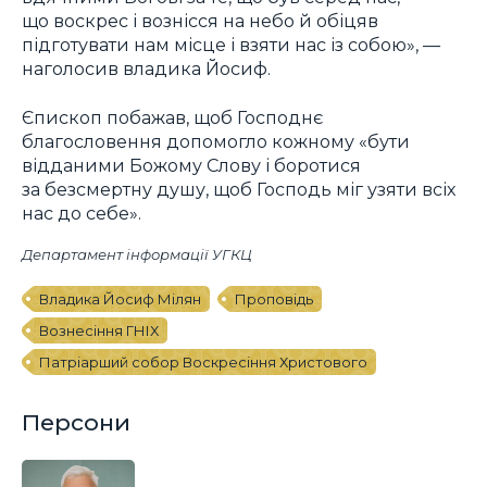
що воскрес і вознісся на небо й обіцяв
підготувати нам місце і взяти нас із собою», —
наголосив владика Йосиф.
Єпископ побажав, щоб Господнє
благословення допомогло кожному «бути
відданими Божому Слову і боротися
за безсмертну душу, щоб Господь міг узяти всіх
нас до себе».
Департамент інформації УГКЦ
Владика Йосиф Мілян
Проповідь
Вознесіння ГНІХ
Патріарший собор Воскресіння Христового
Персони