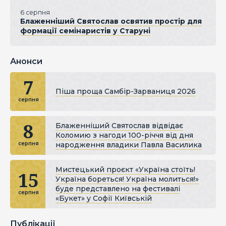
6 серпня
Блаженніший Святослав освятив простір для
формації семінаристів у Старуні
Анонси
7
Піша проща Самбір-Зарваниця 2026
серпня
8
Блаженніший Святослав відвідає
Коломию з нагоди 100-річчя від дня
народження владики Павла Василика
серпня
Мистецький проєкт «Україна стоїть!
15
Україна бореться! Україна молиться!»
буде представлено на фестивалі
серпня
«Букет» у Софії Київській
Публікації