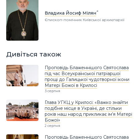
Владика Йосиф Мілян
Єпископ-помічник Київської архиєпархії
Дивіться також
Проповідь Блаженнішого Святослава
під час Всеукраїнської патріаршої
прощі до Галицької чудотворної ікони
Матері Божої в Крилосі
3 серпня
Глава УГКЦ у Крилосі: «Важко знайти
подібне місце в Україні, де стільки
років наш народ прикликає ім’я Матері
Божої»
2 серпня
Проповідь Блаженнішого Святослава