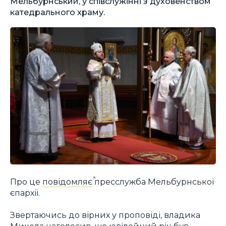
Мельбурнський, у співслужінні з духовенством
катедрального храму.
Про це
повідомляє
пресслужба Мельбурнської
єпархії.
Звертаючись до вірних у проповіді, владика