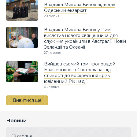
Владика Микола Бичок відвідав
Одеський екзархат
20 липня
Владика Микола Бичок у Римі
висвятив нового священника для
служіння українцям в Австралії, Новій
Зеландії та Океанії
27 червня
Вийшов сьомий том проповідей
Блаженнішого Святослава: від
стійкості до воскресіння крізь
ювілейний Рік надії
6 червня
Дивитися ще
Новини
10 серпня