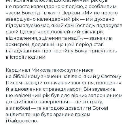
Микола наголосив, що ювілейний рік був
не просто календарною подією, а особливим
часом Божої дії в житті Церкви. «Ми не просто
завершуємо календарний рік — ми духовно
підсумовуємо час, який сам Господь подарував
своїй Церкві через ювілейний рік як рік
відновлення, зцілення та надії», — зазначив
архиєрей, додавши, що цей період став
нагадуванням про постійну Божу присутність
в історії людини.
Кардинал Микола також зупинився
на біблійному значенні ювілею, який у Святому
Письмі завжди означав визволення, прощення
й відновлення справедливості. Він зауважив,
що ювілейний рік був для вірних запрошенням
до глибшого навернення — не зі страху,
а з любові — та нагодою дозволити Богові
зцілити те, що було зранене гріхом
і байдужістю.