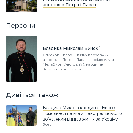
апостолів Петра і Павла
Персони
Владика Миколай Бичок
Єпископ Єпархії Святих верховних
апостолів Петра і Павла із осідком у м.
Мельбурн (Австралія), кардинал
Католицької Церкви
Дивіться також
Владика Микола кардинал Бичок
помолився на могилі австралійського
воїна, який віддав життя за Україну
3 серпня