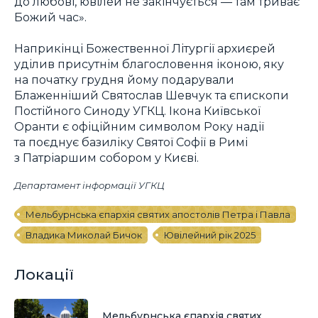
до любові, ювілей не закінчується — там триває
Божий час».
Наприкінці Божественної Літургії архиєрей
уділив присутнім благословення іконою, яку
на початку грудня йому подарували
Блаженніший Святослав Шевчук та єпископи
Постійного Синоду УГКЦ. Ікона Київської
Оранти є офіційним символом Року надії
та поєднує базиліку Святої Софії в Римі
з Патріаршим собором у Києві.
Департамент інформації УГКЦ
Мельбурнська єпархія святих апостолів Петра і Павла
Владика Миколай Бичок
Ювілейний рік 2025
Локації
Мельбурнська єпархія святих