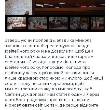
Завершуючи проповідь, владика Микола
закликав вірних зберегти духовні плоди
ювілейного року й не дозволити, щоб цей
благодатний час залишився лише гарним
спогадом. «Сьогодні, наприкінці цього
ювілейного року, попросімо Господа про
особливу ласку: щоб ювілей не залишився
лише красивою сторінкою минулого; щоб наші
серця знову не стали черствими; щоб
ми не втратили смаку до милосердя, щоб
Святий Дух допоміг нам стати людьми, через
яких Бог продовжує прощати, зцілювати
й оновлювати світ. Бо там, де серце відкрите