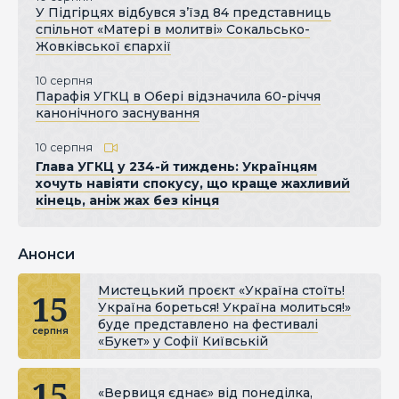
У Підгірцях відбувся з’їзд 84 представниць
спільнот «Матері в молитві» Сокальсько-
Жовківської єпархії
10 серпня
Парафія УГКЦ в Обері відзначила 60-річчя
канонічного заснування
10 серпня
Глава УГКЦ у 234-й тиждень: Українцям
хочуть навіяти спокусу, що краще жахливий
кінець, аніж жах без кінця
Анонси
Мистецький проєкт «Україна стоїть!
15
Україна бореться! Україна молиться!»
буде представлено на фестивалі
серпня
«Букет» у Софії Київській
15
«Вервиця єднає» від понеділка,