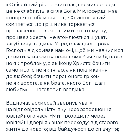
«Ювілейний рік навчив нас, що милосердя —
це не слабкість, а сила Бога. Милосердя має
конкретне обличчя — це Христос, який
схиляється до грішника, торкається
прокаженого, плаче з тими, хто в смутку,
прощає з хреста і не втомлюється шукати
загублену людину. Упродовж цього року
Господь відкривав нам очі, щоб ми навчилися
дивитися на життя по-іншому: бачити бідного
не як проблему, а як ікону Христа; бачити
самотнього не як тягар, а як покликання
до любові; бачити пораненого гріхом
не як ворога, а як брата, якого Бог і далі
любить», — наголосив владика.
Водночас архиєрей звернув увагу
на відповідальність, яку несе завершення
ювілейного часу. «Ми проходили через
ювілейні двері як знак переходу: від старого
життя до нового; від байдужості до співчуття;