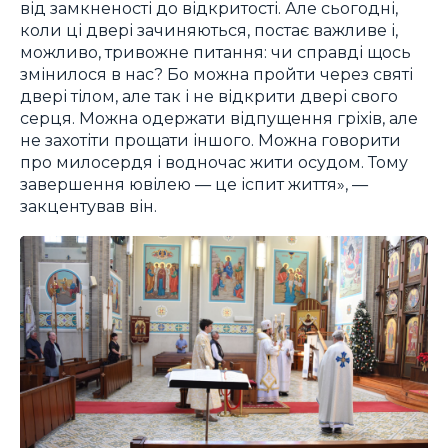
від замкненості до відкритості. Але сьогодні,
коли ці двері зачиняються, постає важливе і,
можливо, тривожне питання: чи справді щось
змінилося в нас? Бо можна пройти через святі
двері тілом, але так і не відкрити двері свого
серця. Можна одержати відпущення гріхів, але
не захотіти прощати іншого. Можна говорити
про милосердя і водночас жити осудом. Тому
завершення ювілею — це іспит життя», —
закцентував він.