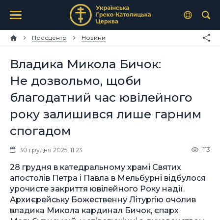
Пресцентр
Новини
Владика Микола Бичок:
Не дозвольмо, щоби
благодатний час ювілейного
року залишився лише гарним
спогадом
113
30 грудня 2025, 11:23
28 грудня в катедральному храмі Святих
апостолів Петра і Павла в Мельбурні відбулося
урочисте закриття ювілейного Року надії.
Архиєрейську Божественну Літургію очолив
владика Микола кардинал Бичок, єпарх