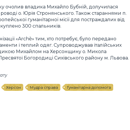
 яку очолив владика Михайло Бубній, долучилася
роводі о. Юрія Стронянського. Також стараннями п.
опейської гуманітарної місії для постраждалих від
акуплено 300 спальників.
нізації «Archè» тим, хто потребує, було передано
менти і теплий одяг. Супроводжував італійських
 владикою Михайлом на Херсонщину о. Микола
Пресвятої Богородиці Сихівського району м. Львова.
ату
Херсон
Мудра справа
Гуманітарна допомога