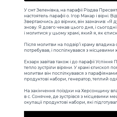
У смт Зеленівка, на парафії Різдва Пресв
настоятель парафії о. Ігор Макар і вірні. 
Звертаючись до вірних, він зазначив: «Я 
знову. Я довго чекав цього дня, і сьогодн
і молитися у цьому храмі, який я, як єпис
Після молитви на подвір’ї храму владика 
потребував, і поспілкувався з місцевими
Екзарх завітав також і до парафії Успіння
тепло зустріли віряни. У храмі єпископ по
молитви він поспілкувався з парафіянами,
продуктові набори, генератор, теплий од
На закінчення поїздки на Херсонщину вла
в с. Сонячне, де зустрівся з місцевими 
окупації продуктові набори, які підготув