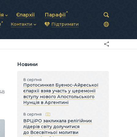
ія
Єпархії
Парафії
и
Контакти
Підтримати
астирська рада
нод
нсово-господарська діяльність
Загальна інформація
ди
ки та комунікації
Глава УГКЦ
ністративні питання
Синоди Єпископів
підрозділи
Трибунал
Патріарша курія
Новини
Єпархії та екзархати
8 серпня
Протосинкел Буенос-Айреської
єпархії взяв участь у церемонії
48
вступу нового Апостольського
Нунція в Аргентині
8 серпня
ВРЦіРО закликала релігійних
лідерів світу долучитися
до Всесвітньої молитви