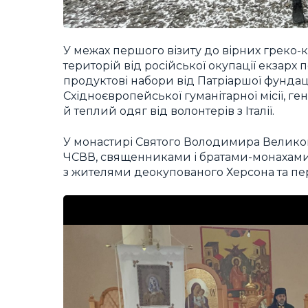
У межах першого візиту до вірних греко-
територій від російської окупації екзарх
продуктові набори від Патріаршої фундац
Східноєвропейської гуманітарної місії, 
й теплий одяг від волонтерів з Італії.
У монастирі Святого Володимира Великого 
ЧСВВ, священниками і братами-монахами
з жителями деокупованого Херсона та пер