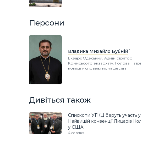
Персони
Владика Михайло Бубній
Екзарх Одеський, Адміністратор
Кримського екзархату, Голова Патр
комісії у справах монашества
Дивіться також
Єпископи УГКЦ беруть участь у
Найвищій конвенції Лицарів Ко
у США
4 серпня