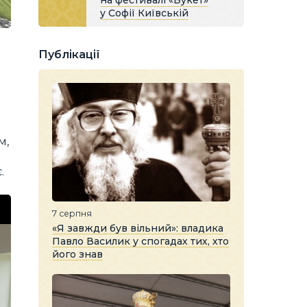
на фестивалі «Букет»
у Софії Київській
Публікації
м,
.
7 серпня
«Я завжди був вільний»: владика
Павло Василик у спогадах тих, хто
його знав