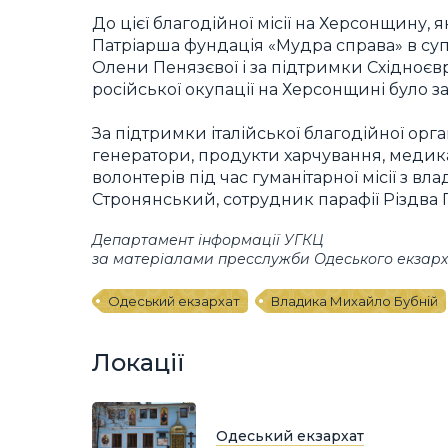
До цієї благодійної місії на Херсонщину,
Патріарша фундація «Мудра справа» в суп
Олени Пенязєвої і за підтримки Східноєвр
російської окупації на Херсонщині було з
За підтримки італійської благодійної орга
генератори, продукти харчування, медика
волонтерів під час гуманітарної місії з
Стронянський, сотрудник парафії Різдва 
Департамент інформації УГКЦ
за матеріалами пресслужби Одеського екзарх
Одеський екзархат
Владика Михайло Бубній
Локації
Одеський екзархат