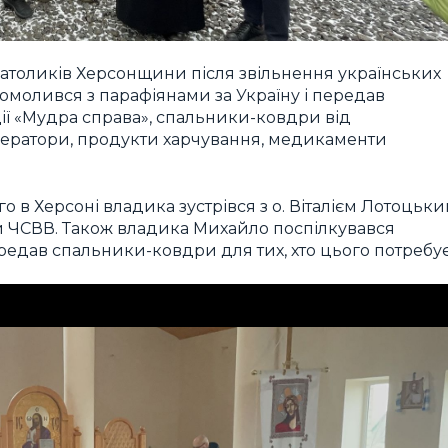
католиків Херсонщини після звільнення українських
 помолився з парафіянами за Україну і передав
ії «Мудра справа», спальники-ковдри від
генератори, продукти харчування, медикаменти
в Херсоні владика зустрівся з о. Віталієм Лотоцьки
 ЧСВВ. Також владика Михайло поспілкувався
едав спальники-ковдри для тих, хто цього потребує