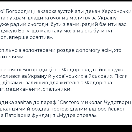
ятої Богородиці, екзарха зустрічали декан Херсонськи
Відтак у храмі владика очолив молитву за Україну.
дуже радий сьогодні бути з вами, радий бачити вас
і дякую Богу, що маю таку можливість бути тут
коп, вперше освятив».
спільно з волонтерами роздав допомогу всім, хто
 жителями.
 Пресвятої Богородиці в с. Федорівка, де його дуже
молився за Україну й українських військових. Після
 дітками і залишив для жителів с. Федорівка
яг, медикаменти, спальники.
дика завітав до парафії Святого Миколая Чудотворц
мешканцями й роздав постраждалим від російської
ала Патріарша фундація «Мудра справа».