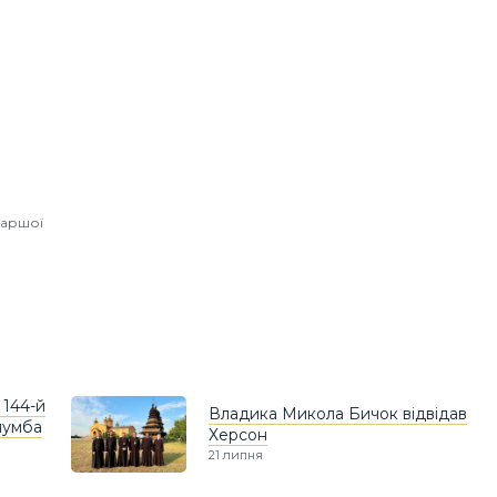
іаршої
 144-й
Владика Микола Бичок відвідав
лумба
Херсон
21 липня