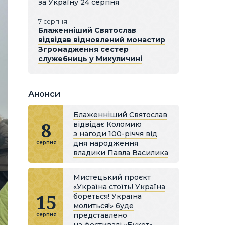
за Україну 24 серпня
7 серпня
Блаженніший Святослав
відвідав відновлений монастир
Згромадження сестер
служебниць у Микуличині
Анонси
Блаженніший Святослав
8
відвідає Коломию
з нагоди 100-річчя від
дня народження
серпня
владики Павла Василика
Мистецький проєкт
«Україна стоїть! Україна
15
бореться! Україна
молиться!» буде
представлено
серпня