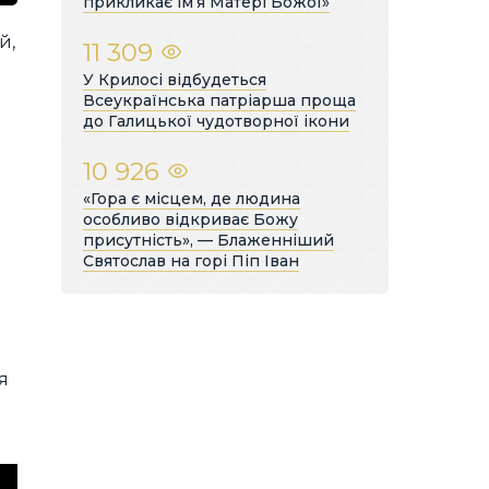
прикликає ім’я Матері Божої»
й,
11 309
У Крилосі відбудеться
Всеукраїнська патріарша проща
до Галицької чудотворної ікони
10 926
«Гора є місцем, де людина
особливо відкриває Божу
присутність», — Блаженніший
Святослав на горі Піп Іван
я