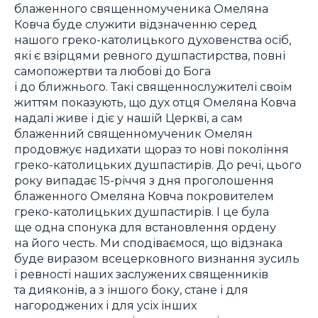
блаженного священномученика Омеляна
Ковча буде служити відзначенню серед
нашого греко-католицького духовенства осіб,
які є взірцями ревного душпастирства, повні
самопожертви та любові до Бога
і до ближнього. Такі священнослужителі своїм
життям показують, що дух отця Омеляна Ковча
надалі живе і діє у нашій Церкві, а сам
блаженний священномученик Омелян
продовжує надихати щораз то нові покоління
греко-католицьких душпастирів. До речі, цього
року випадає 15-річчя з дня проголошення
блаженного Омеляна Ковча покровителем
греко-католицьких душпастирів. І це була
ще одна спонука для встановлення ордену
на його честь. Ми сподіваємося, що відзнака
буде виразом всецерковного визнання зусиль
і ревності наших заслужених священників
та дияконів, а з іншого боку, стане і для
нагороджених і для усіх інших