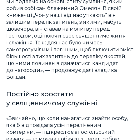
ми подаємо на основі іспиту сумління, який
робив собі сам блаженний Омелян. В своїй
книжечці „Чому наші від нас утікають“ він
залишив перелік запитань, з якими, мабуть
щовечора, він ставав на молитву перед
Господом, оцінюючи своє священниче життя
і служіння. То ж для нас було чимось
самозрозумілим і логічним, щоб включити зміст
більшості з тих запитань до переліку якостей,
що ними повинен відзначатися кандидат
до нагороди», — продовжує далі владика
Богдан.
Постійно зростати
у священничому служінні
«Звичайно, що коли намагатися знайти особу,
яка б відповідала усім переліченим
критеріям, — підкреслює апостольський
екзарх, — то можна побачити перед собою