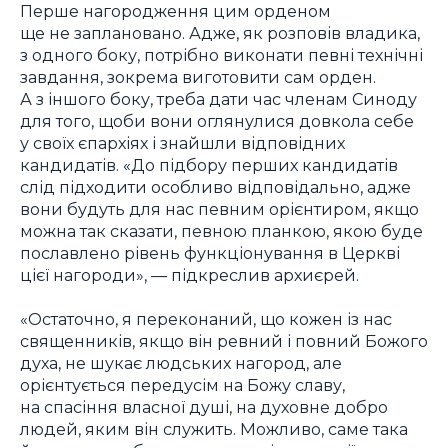
Перше нагородження цим орденом
ще не заплановано. Адже, як розповів владика,
з одного боку, потрібно виконати певні технічні
завдання, зокрема виготовити сам орден.
А з іншого боку, треба дати час членам Синоду
для того, щоби вони оглянулися довкола себе
у своїх єпархіях і знайшли відповідних
кандидатів. «До підбору перших кандидатів
слід підходити особливо відповідально, адже
вони будуть для нас певним орієнтиром, якщо
можна так сказати, певною планкою, якою буде
пославлено рівень функціонування в Церкві
цієї нагороди», — підкреслив архиєрей.
«Остаточно, я переконаний, що кожен із нас
священників, якщо він ревний і повний Божого
духа, не шукає людських нагород, але
орієнтується передусім на Божу славу,
на спасіння власної душі, на духовне добро
людей, яким він служить. Можливо, саме така