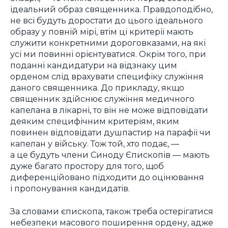
ідеальний образ священника. Правдоподібно,
не всі будуть доростати до цього ідеального
образу у повній мірі, втім ці критерії мають
служити конкретними дороговказами, на які
усі ми повинні орієнтуватися. Окрім того, при
поданні кандидатури на відзнаку цим
орденом слід врахувати специфіку служіння
даного священника. До прикладу, якщо
священник здійснює служіння медичного
капелана в лікарні, то він не може відповідати
деяким специфічним критеріям, яким
повинен відповідати душпастир на парафії чи
капелан у війську. Тож той, хто подає, —
а це будуть члени Синоду Єпископів — мають
дуже багато простору для того, щоб
диференційовано підходити до оцінювання
і пропонування кандидатів.
За словами єпископа, також треба остерігатися
небезпеки масового поширення ордену, адже