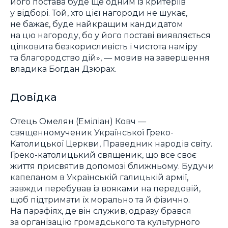
його постава буде ще одним із критеріїв
у відборі. Той, хто цієї нагороди не шукає,
не бажає, буде найкращим кандидатом
на цю нагороду, бо у його поставі виявляється
цілковита безкорисливість і чистота наміру
та благородство дій», — мовив на завершення
владика Богдан Дзюрах.
Довідка
Отець Омелян (Еміліан) Ковч —
священномученик Української Греко-
Католицької Церкви, Праведник народів світу.
Греко-католицький священик, що все своє
життя присвятив допомозі ближньому. Будучи
капеланом в Українській галицькій армії,
завжди перебував із вояками на передовій,
щоб підтримати їх морально та й фізично.
На парафіях, де він служив, одразу брався
за організацію громадського та культурного