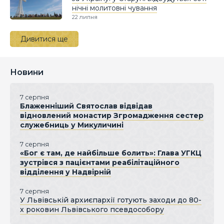
нічні молитовні чування
22 липня
Дивитися ще
Новини
7 серпня
Блаженніший Святослав відвідав
відновлений монастир Згромадження сестер
служебниць у Микуличині
7 серпня
«Бог є там, де найбільше болить»: Глава УГКЦ
зустрівся з пацієнтами реабілітаційного
відділення у Надвірній
7 серпня
У Львівській архиєпархії готують заходи до 80-
х роковин Львівського псевдособору