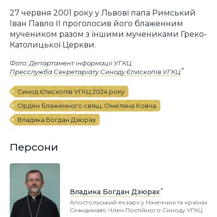
27 червня 2001 року у Львові папа Римський
Іван Павло II проголосив його блаженним
мучеником разом з іншими мучениками Греко-
Католицької Церкви.
Фото: Департамент інформації УГКЦ
Пресслужба Секретаріату Синоду Єпископів УГКЦ
Синод Єпископів УГКЦ 2024 року
Орден блаженного свящ. Омеляна Ковча
Владика Богдан Дзюрах
Персони
Владика Богдан Дзюрах
Апостольський екзарх у Німеччині та країнах
Скандинавії, Член Постійного Синоду УГКЦ