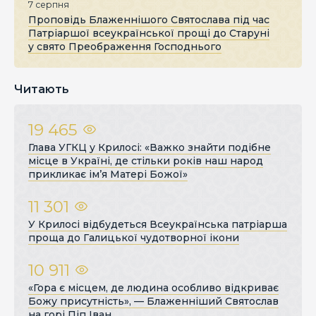
7 серпня
Проповідь Блаженнішого Святослава під час
Патріаршої всеукраїнської прощі до Старуні
у свято Преображення Господнього
Читають
19 465
Глава УГКЦ у Крилосі: «Важко знайти подібне
місце в Україні, де стільки років наш народ
прикликає ім’я Матері Божої»
11 301
У Крилосі відбудеться Всеукраїнська патріарша
проща до Галицької чудотворної ікони
10 911
«Гора є місцем, де людина особливо відкриває
Божу присутність», — Блаженніший Святослав
на горі Піп Іван