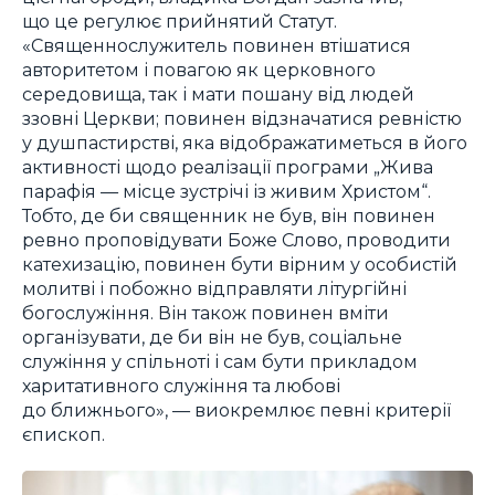
що це регулює прийнятий Статут.
«Священнослужитель повинен втішатися
авторитетом і повагою як церковного
середовища, так і мати пошану від людей
ззовні Церкви; повинен відзначатися ревністю
у душпастирстві, яка відображатиметься в його
активності щодо реалізації програми „Жива
парафія — місце зустрічі із живим Христом“.
Тобто, де би священник не був, він повинен
ревно проповідувати Боже Слово, проводити
катехизацію, повинен бути вірним у особистій
молитві і побожно відправляти літургійні
богослужіння. Він також повинен вміти
організувати, де би він не був, соціальне
служіння у спільноті і сам бути прикладом
харитативного служіння та любові
до ближнього», — виокремлює певні критерії
єпископ.