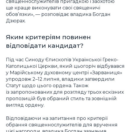
священнослужителів пригадкою і заохотою
ще краще виконувати свої священичі
обовʼязки», — розповідає владика Богдан
Дзюрах.
Яким критеріям повинен
відповідати кандидат?
Під час Синоду Єпископів Української Греко-
Католицької Церкви, який цьогоріч відбувався
у Марійському духовному центрі «Зарваниця»
упродовж 2–12 липня, владики затвердили
Статут щодо цього ордена. Також
із запропонованих для розгляду трьох ескізних
пропозицій був обраний стиль та зовнішній
вигляд ордену.
Відповідаючи на запитання про критерії
обрання священнослужителів для вручення
цієї нагороди, владика Богдан зазначив,