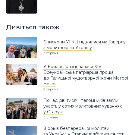
Дивіться також
Єпископи УГКЦ піднялися на Говерлу
з молитвою за Україну
3 серпня
У Крилосі розпочалася XIV
Всеукраїнська патріарша проща
до Галицької чудотворної ікони Матері
Божої
2 серпня
Понад дві тисячі паломників взяли
участь у сотих молитовних чуваннях
у Старуні
31 липня
8 років безперервної молитви
за Україну: у Старуні відбудуться соті