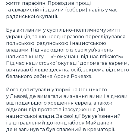
життя парафіян. Проводив прощі
та євхаристійні здвиги (собори) навіть у час
радянської окупації.
Був активним у суспільно-політичному житті
українців, за що неодноразово переслідувався
польською, радянською і нацистською
владами. Під час одного із своїх ув’язнень
написав книгу — «Чому наші від нас втікають».
Під час нацистської окупації допомагав євреям,
врятував більше десятка осіб, зокрема відомого
белзького рабина Арона Рокеаха.
Його допитували у тюрмі на Лонцького
у Львові, де вимагали визнання вини і відмови
від подальшого хрещення євреїв, а також
відмови від протестів і засудження дій
нацистської влади. За свої дії був ув’язнений
і відправлений до концтабору Майданек,
де й загинув та був спалений в крематорії.