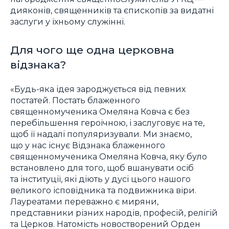
дияконів, священників та єпископів за видатні
заслуги у їхньому служінні.
Для чого ще одна церковна
відзнака?
«Будь-яка ідея зароджується від певних
постатей. Постать блаженного
священномученика Омеляна Ковча є без
перебільшення героїчною, і заслуговує на те,
щоб її надалі популяризували. Ми знаємо,
що у нас існує Відзнака блаженного
священномученика Омеляна Ковча, яку було
встановлено для того, щоб вшанувати осіб
та інституції, які діють у дусі цього нашого
великого ісповідника та подвижника віри.
Лауреатами переважно є миряни,
представники різних народів, професій, релігій
та Церков. Натомість новостворений Орден