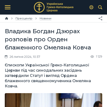
Пресцентр
Новини
Владика Богдан Дзюрах
розповів про Орден
блаженного Омеляна Ковча
1 129
26 липня 2024, 10:37
Єпископи Української Греко-Католицької
Церкви під час синодальних засідань
затвердили Статут і вигляд Ордена
блаженного священномученика Омеляна
Ковча.