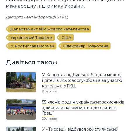
міжнародну підтримку України.
Департамент інформації УГКЦ
Департамент військового капеланства
Український Тиждень
США
о. Ростислав Височан
Олександр Вовкотеча
Дивіться також
У Карпатах відбувся табір для молоді
і дітей військовослужбовців за участю
капеланів УГКЦ
9 серпня
55 членів родин українських захисників
здійснили паломництво до святинь
Греції
20 липня
У «Тисовці» відбувся християнський