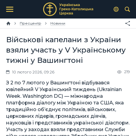
Пресцентр
Новини
Військові капелани з України
взяли участь у V Українському
тижні у Вашингтоні
219
10 лютого 2026, 09:26
З 2 по 7 лютого у Вашингтоні відбувався
ювілейний V Український тиждень (Ukrainian
Week. Washington DC) — міжнародна
платформа діалогу між Україною та США, яка
традиційно об’єднує політиків, військових,
церковних лідерів, громадських діячів,
науковців і представників української діаспори.
Участь у заходах взяли представники Служби
військового капеланства Збройних сил України.