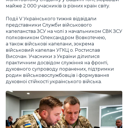
майже 2 000 учасників із різних країн світу.
Події V Українського тижня відвідали
представники Служби військового
капеланства ЗСУ на чолі з начальником СВК ЗСУ
полковником Олександром Вовкотечею,
а також військові капелани, зокрема
військовий капелан УГКЦ о. Ростислав
Височан. Учасники з України ділилися
практичним досвідом служіння на фронті,
духовного супроводу поранених, підтримки
родин військовослужбовців і формування
духовної стійкості українського війська.