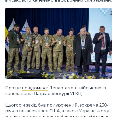
Про це
повідомляє
Департамент військового
капеланства Патріаршої курії УГКЦ.
Цьогоріч захід був приурочений, зокрема 250-
річчю незалежності США, а також Українському
молитовному сніданку у Вашингтоні, зібравши