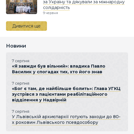
за Україну та дякували за міжнародну
солідарність
9 червня
Дивитися ще
Новини
7 серпня
«Я завжди був вільний»: владика Павло
Василик у спогадах тих, хто його знав
7 серпня
«Бог є там, де найбільше болить»: Глава УГКЦ
зустрівся з пацієнтами реабілітаційного
відділення у Надвірній
7 серпня
У Львівській архиєпархії готують заходи до 80-
х роковин Львівського псевдособору