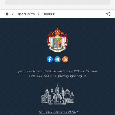
Пресцентр
Новини
вул. Микільсько-Слобідська, 5
, Київ 02002, Україна
+380 (44) 541-11-14
,
press@ugcc.org.ua
Синод Єпископів УГКЦ