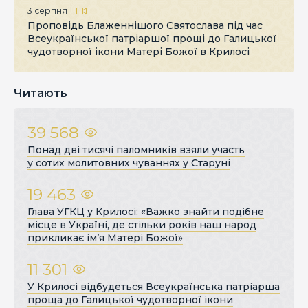
3 серпня
Проповідь Блаженнішого Святослава під час
Всеукраїнської патріаршої прощі до Галицької
чудотворної ікони Матері Божої в Крилосі
Читають
39 568
Понад дві тисячі паломників взяли участь
у сотих молитовних чуваннях у Старуні
19 463
Глава УГКЦ у Крилосі: «Важко знайти подібне
місце в Україні, де стільки років наш народ
прикликає ім’я Матері Божої»
11 301
У Крилосі відбудеться Всеукраїнська патріарша
проща до Галицької чудотворної ікони