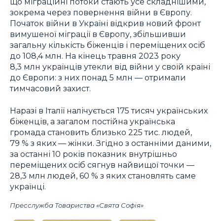
що міграційні потоки стають усе складнішими,
зокрема через повернення війни в Європу.
Початок війни в Україні відкрив новий фронт
вимушеної міграції в Європу, збільшивши
загальну кількість біженців і переміщених осіб
до 108,4 млн. На кінець травня 2023 року
8,3 млн українців утекли від війни у своїй країні
до Європи: з них понад 5 млн — отримали
тимчасовий захист.
Наразі в Італії налічується 175 тисяч українських
біженців, а загалом постійна українська
громада становить близько 225 тис. людей,
79 % з яких — жінки. Згідно з останніми даними,
за останні 10 років показник внутрішньо
переміщених осіб сягнув найвищої точки —
28,3 млн людей, 60 % з яких становлять саме
українці.
Пресслужба Товариства «Свята Софія»