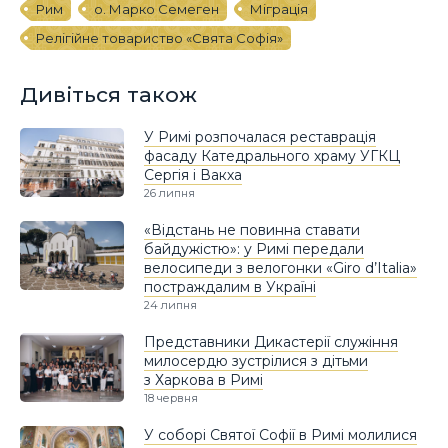
Рим
о. Марко Семеген
Міграція
Релігійне товариство «Свята Софія»
Дивіться також
У Римі розпочалася реставрація
фасаду Катедрального храму УГКЦ
Сергія і Вакха
26 липня
«Відстань не повинна ставати
байдужістю»: у Римі передали
велосипеди з велогонки «Giro d’Italia»
постраждалим в Україні
24 липня
Представники Дикастерії служіння
милосердю зустрілися з дітьми
з Харкова в Римі
18 червня
У соборі Святої Софії в Римі молилися