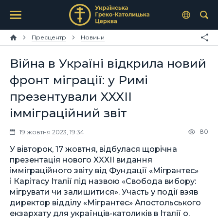
Пресцентр
Новини
Війна в Україні відкрила новий
фронт міграції: у Римі
презентували XXXII
імміграційний звіт
80
19 жовтня 2023, 19:34
У вівторок, 17 жовтня, відбулася щорічна
презентація нового XXXII видання
імміграційного звіту від Фундації «Мігрантес»
і Карітасу Італії під назвою «Свобода вибору:
мігрувати чи залишитися». Участь у події взяв
директор відділу «Мігрантес» Апостольського
екзархату для українців-католиків в Італії о.