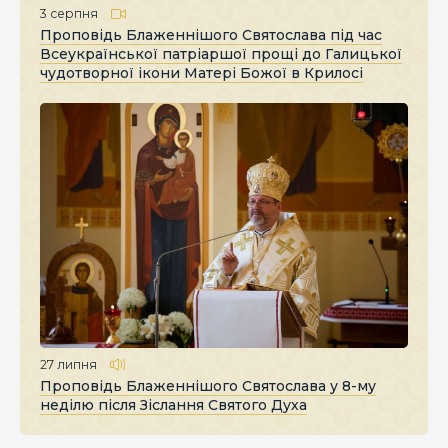
3 серпня
Проповідь Блаженнішого Святослава під час
Всеукраїнської патріаршої прощі до Галицької
чудотворної ікони Матері Божої в Крилосі
27 липня
Проповідь Блаженнішого Святослава у 8-му
неділю після Зіслання Святого Духа