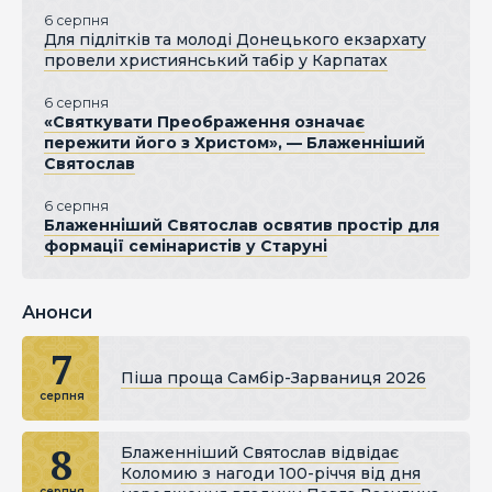
6 серпня
Для підлітків та молоді Донецького екзархату
провели християнський табір у Карпатах
6 серпня
«Святкувати Преображення означає
пережити його з Христом», — Блаженніший
Святослав
6 серпня
Блаженніший Святослав освятив простір для
формації семінаристів у Старуні
Анонси
7
Піша проща Самбір-Зарваниця 2026
серпня
8
Блаженніший Святослав відвідає
Коломию з нагоди 100-річчя від дня
серпня