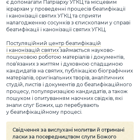
є допомагати Патріарху УГКЦ та місцевим
ієрархам у проведенні процесів беатифікації
і канонізації святих УГКЦ та сприяти
налагодженню сосунків з єпископами у справі
беатифікації і канонізації святих УГКЦ.
Постуляційний центр беатифікацій
і канонізацій святих
займається науково-
пошуковою роботою матеріалів і документів,
пов’язаних з життям і духовною спадщиною
кандидатів на святих, публікацією біографічних
матеріалів, оригінальних творів, аналітичних
студій, листів і документів до беатифікаційного
процесу, популяризацією кандидатів, а також
пошуком і опитуванням наочних свідків, які
знали слуг Божих, що перебувають
у беатифікаційному процесі.
Свідчення за вислухані молитви й отримані
ласки за посередництвом слуги Божого