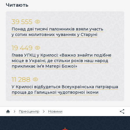
Читають
39 555
Понад дві тисячі паломників взяли участь
у сотих молитовних чуваннях у Старуні
19 449
Глава УГКЦ у Крилосі: «Важко знайти подібне
місце в Україні, де стільки років наш народ
прикликає ім’я Матері Божої»
11 288
У Крилосі відбудеться Всеукраїнська патріарша
проща до Галицької чудотворної ікони
Пресцентр
Новини