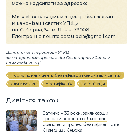
можна надсилати за адресою:
Місія «Постуляційний центр беатифікації
й канонізації святих УГКЦ»
пл. Соборна, За, м. Львів, 79008
Електронна пошта:
postulacia@gmail.com
Департамент інформації УГКЦ
за матеріалами
пресслужби Секретаріату Синоду
Єпископів УГКЦ
Постуляційний центр беатифікацій і канонізацій святих
Слуга Божий
Беатифікація
Канонізація
Дивіться також
Загинув у 33 роки, закликавши
прощати ворогів: на Львівщині
розпочали процес беатифікації отця
Станіслава Сярока