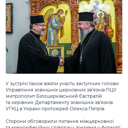
У зустрічі також взяли участь заступник голови
Управління зовнішніх церковних зв’язків ПЦУ
митрополит Білоцерківський Євстратій
та керівник Департаменту зовнішніх зв’язків
УГКЦ в Україні протоієрей Олекса Петрів.
Сторони обговорили питання міжцерковної
та міжконфесійної співпраці, зокрема у форматі