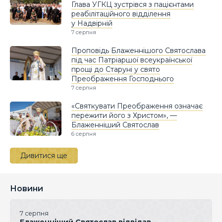
Глава УГКЦ зустрівся з пацієнтами
реабілітаційного відділення
у Надвірній
7 серпня
Проповідь Блаженнішого Святослава
під час Патріаршої всеукраїнської
прощі до Старуні у свято
Преображення Господнього
7 серпня
«Святкувати Преображення означає
пережити його з Христом», —
Блаженніший Святослав
6 серпня
Дивитися ще
Новини
7 серпня