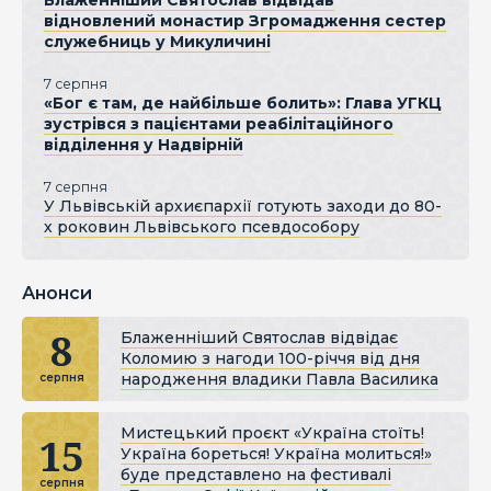
Блаженніший Святослав відвідав
відновлений монастир Згромадження сестер
служебниць у Микуличині
7 серпня
«Бог є там, де найбільше болить»: Глава УГКЦ
зустрівся з пацієнтами реабілітаційного
відділення у Надвірній
7 серпня
У Львівській архиєпархії готують заходи до 80-
х роковин Львівського псевдособору
Анонси
8
Блаженніший Святослав відвідає
Коломию з нагоди 100-річчя від дня
народження владики Павла Василика
серпня
Мистецький проєкт «Україна стоїть!
15
Україна бореться! Україна молиться!»
буде представлено на фестивалі
серпня