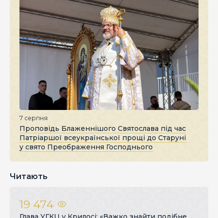
7 серпня
Проповідь Блаженнішого Святослава під час
Патріаршої всеукраїнської прощі до Старуні
у свято Преображення Господнього
Читають
19 474
Глава УГКЦ у Крилосі: «Важко знайти подібне