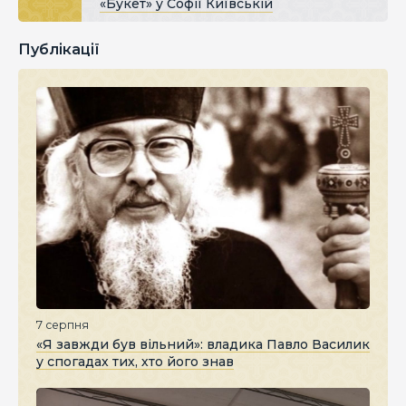
«Букет» у Софії Київській
Публікації
7 серпня
«Я завжди був вільний»: владика Павло Василик
у спогадах тих, хто його знав