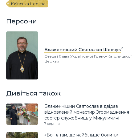
Київська Церква
Персони
Блаженніший Святослав Шевчук
Отець і Глава Української Греко-Католицької
Церкви
Дивіться також
Блаженніший Святослав відвідав
відновлений монастир Згромадження
сестер служебниць у Микуличині
7 серпня
«Бог є там, де найбільше болить»: