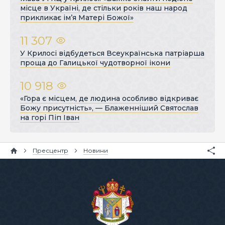
місце в Україні, де стільки років наш народ
прикликає ім’я Матері Божої»
11 307
У Крилосі відбудеться Всеукраїнська патріарша
проща до Галицької чудотворної ікони
10 918
«Гора є місцем, де людина особливо відкриває
Божу присутність», — Блаженніший Святослав
на горі Піп Іван
Пресцентр
Новини