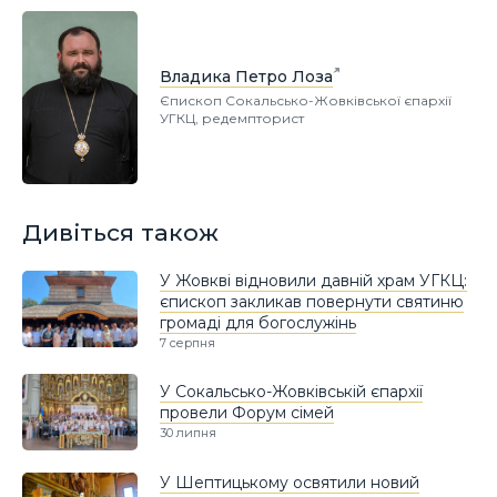
Владика Петро Лоза
Єпископ Сокальсько-Жовківської єпархії
УГКЦ, редемпторист
Дивіться також
У Жовкві відновили давній храм УГКЦ:
єпископ закликав повернути святиню
громаді для богослужінь
7 серпня
У Сокальсько-Жовківській єпархії
провели Форум сімей
30 липня
У Шептицькому освятили новий