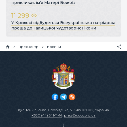
прикликає ім’я Матері Божої»
11 299
У Крилосі відбудеться Всеукраїнська патріарша
проща до Галицької чудотворної ікони
Пресцентр
Новини
вул. Микільсько-Слобідська, 5
, Київ 02002, Україна
+380 (44) 541-11-14
,
press@ugcc.org.ua