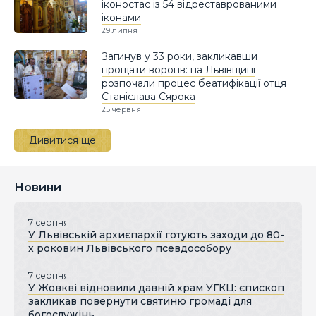
іконостас із 54 відреставрованими
іконами
29 липня
Загинув у 33 роки, закликавши
прощати ворогів: на Львівщині
розпочали процес беатифікації отця
Станіслава Сярока
25 червня
Дивитися ще
Новини
7 серпня
У Львівській архиєпархії готують заходи до 80-
х роковин Львівського псевдособору
7 серпня
У Жовкві відновили давній храм УГКЦ: єпископ
закликав повернути святиню громаді для
богослужінь