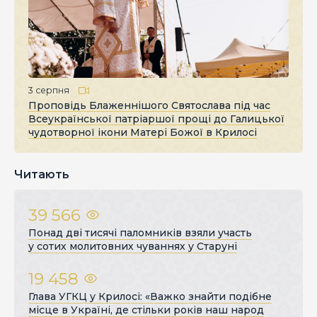
3 серпня
Проповідь Блаженнішого Святослава під час
Всеукраїнської патріаршої прощі до Галицької
чудотворної ікони Матері Божої в Крилосі
Читають
39 566
Понад дві тисячі паломників взяли участь
у сотих молитовних чуваннях у Старуні
19 458
Глава УГКЦ у Крилосі: «Важко знайти подібне
місце в Україні, де стільки років наш народ