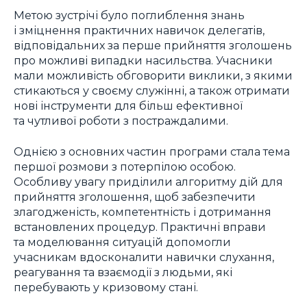
Метою зустрічі було поглиблення знань
і зміцнення практичних навичок делегатів,
відповідальних за перше прийняття зголошень
про можливі випадки насильства. Учасники
мали можливість обговорити виклики, з якими
стикаються у своєму служінні, а також отримати
нові інструменти для більш ефективної
та чутливої роботи з постраждалими.
Однією з основних частин програми стала тема
першої розмови з потерпілою особою.
Особливу увагу приділили алгоритму дій для
прийняття зголошення, щоб забезпечити
злагодженість, компетентність і дотримання
встановлених процедур. Практичні вправи
та моделювання ситуацій допомогли
учасникам вдосконалити навички слухання,
реагування та взаємодії з людьми, які
перебувають у кризовому стані.