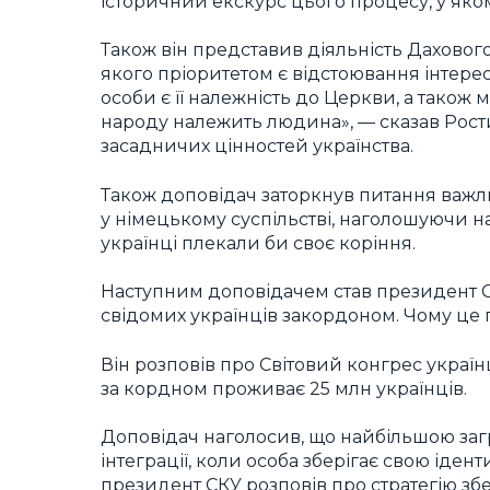
історичний екскурс цього процесу, у яко
Також він представив діяльність Даховог
якого пріоритетом є відстоювання інтерес
особи є її належність до Церкви, а також 
народу належить людина», — сказав Рост
засадничих цінностей українства.
Також доповідач заторкнув питання важлив
у німецькому суспільстві, наголошуючи на
українці плекали би своє коріння.
Наступним доповідачем став президент С
свідомих українців закордоном. Чому це п
Він розповів про Світовий конгрес українц
за кордном проживає 25 млн українців.
Доповідач наголосив, що найбільшою загр
інтеграції, коли особа зберігає свою іден
президент СКУ розповів про стратегію зб