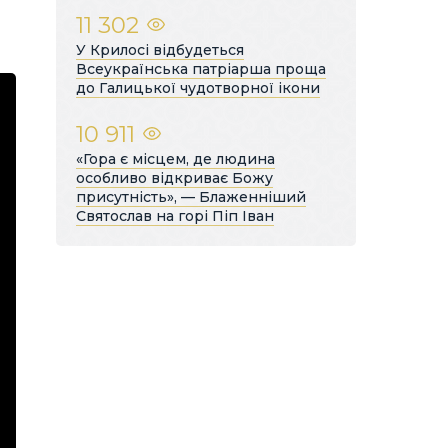
11 302
У Крилосі відбудеться
Всеукраїнська патріарша проща
до Галицької чудотворної ікони
10 911
«Гора є місцем, де людина
особливо відкриває Божу
присутність», — Блаженніший
Святослав на горі Піп Іван