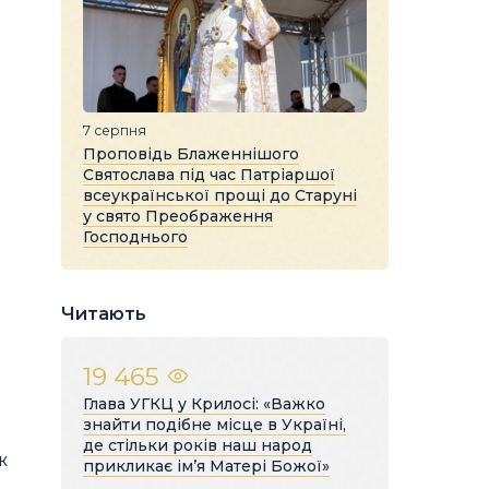
я
7 серпня
Проповідь Блаженнішого
Святослава під час Патріаршої
ь
всеукраїнської прощі до Старуні
у свято Преображення
Господнього
Читають
19 465
Глава УГКЦ у Крилосі: «Важко
знайти подібне місце в Україні,
де стільки років наш народ
ж
прикликає ім’я Матері Божої»