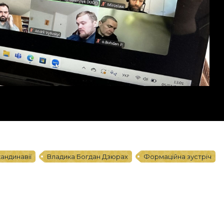
андинавії
Владика Богдан Дзюрах
Формаційна зустріч