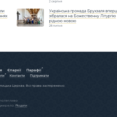
2 серпня
яли
Українська громада Брухзаля впер
ннях
зібралася на Божественну Літургію
рідною мовою
28 липня
ія
Єпархії
Парафії
нти
Контакти
Підтримати
лицька Церква. Всі права застережено.
аполегливо
 джерело.
Подати