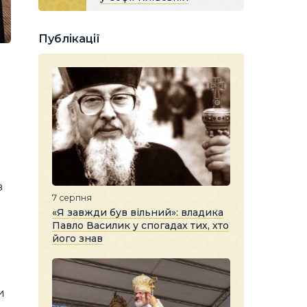
Публікації
в
7 серпня
«Я завжди був вільний»: владика
Павло Василик у спогадах тих, хто
його знав
и