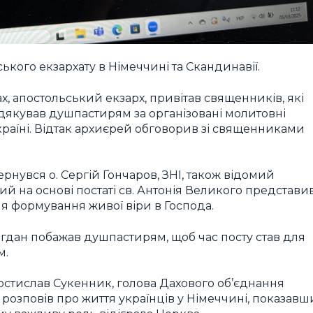
кого екзархату в Німеччині та Скандинавії.
х, апостольський екзарх, привітав священників, які
одякував душпастирям за організовані молитовні
Україні. Відтак архиєрей обговорив зі священниками
ернувся о. Сергій Гончаров, ЗНІ, також відомий
й на основі постаті св. Антонія Великого представи
ля формування живої віри в Господа.
огдан побажав душпастирям, щоб час посту став для
м.
стислав Сукенник, голова Дахового об’єднання
 розповів про життя українців у Німеччині, показавш