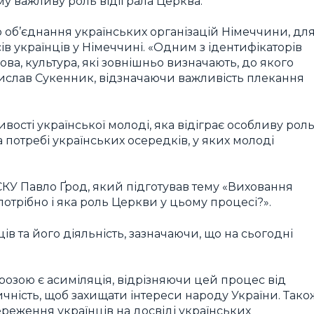
му важливу роль відіграла Церква.
о об’єднання українських організацій Німеччини, дл
ів українців у Німеччині. «Одним з ідентифікаторів
мова, культура, які зовнішньо визначають, до якого
ислав Сукенник, відзначаючи важливість плекання
ості української молоді, яка відіграє особливу рол
 потребі українських осередків, у яких молоді
КУ Павло Ґрод, який підготував тему «Виховання
отрібно і яка роль Церкви у цьому процесі?».
ів та його діяльність, зазначаючи, що на сьогодні
озою є асиміляція, відрізняючи цей процес від
тичність, щоб захищати інтереси народу України. Тако
ереження українців на досвіді українських