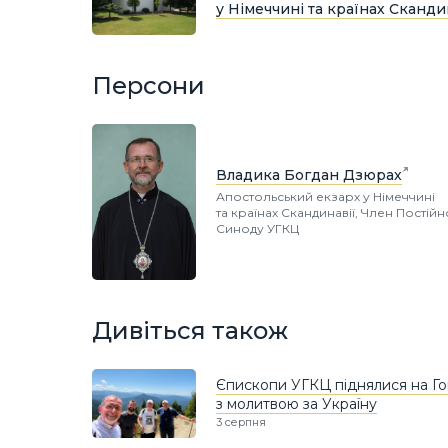
у Німеччині та країнах Сканди
Персони
Владика Богдан Дзюрах
Апостольський екзарх у Німеччині
та країнах Скандинавії, Член Постій
Синоду УГКЦ
Дивіться також
Єпископи УГКЦ піднялися на Г
з молитвою за Україну
3 серпня