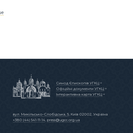
ше
Синод Єпископів УГКЦ
Офіційні документи УГКЦ
Інтерактивна карта УГКЦ
вул. Микільсько-Слобідська, 5
, Київ 02002, Україна
+380 (44) 541-11-14
,
press@ugcc.org.ua