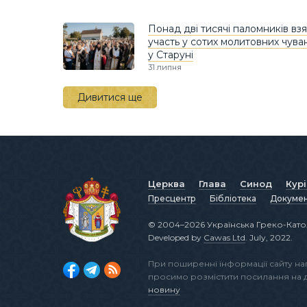
Понад дві тисячі паломників вз
участь у сотих молитовних чува
у Старуні
31 липня
Дивитися ще
Церква
Глава
Синод
Кур
Пресцентр
Бібліотека
Докуме
© 2004–2026 Українська Греко-Като
Developed by
Cawas Ltd
. July, 2022.
При поширенні інформації сайту н
просимо розмістити посилання на
новину