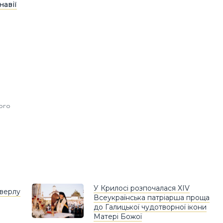
навії
ного
У Крилосі розпочалася XIV
оверлу
Всеукраїнська патріарша проща
до Галицької чудотворної ікони
Матері Божої