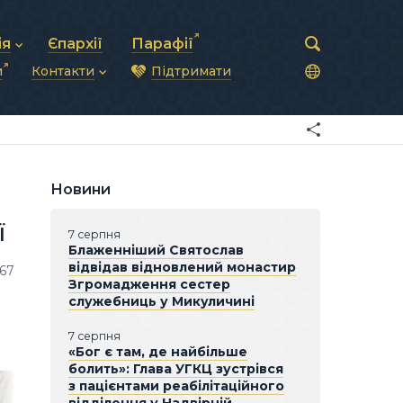
ія
Єпархії
Парафії
и
Контакти
Підтримати
астирська рада
нод
нсово-господарська діяльність
Загальна інформація
ди
ки та комунікації
Глава УГКЦ
ністративні питання
Синоди Єпископів
підрозділи
Трибунал
Патріарша курія
Новини
Єпархії та екзархати
ї
7 серпня
Блаженніший Святослав
відвідав відновлений монастир
167
Згромадження сестер
служебниць у Микуличині
7 серпня
«Бог є там, де найбільше
болить»: Глава УГКЦ зустрівся
з пацієнтами реабілітаційного