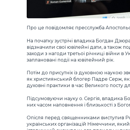
Про це повідомляє пресслужба Апостольсь
На початку зустрічі владика Богдан Дзюра
відзначили свої ювілейні дати, а також п
заходи з нагоди третьої річниці війни в 
заплановані події на ювілейний рік.
Потім до присутніх із духовною наукою зв
як християнський блогер Падре Серж, яки
духовні практики в час Великого посту д
Підсумовуючи науку о. Сергія, владика Б
них часом наповнення і близькості з Бого
Опісля перед священниками виступив Ро
українських організацій Німеччини, який