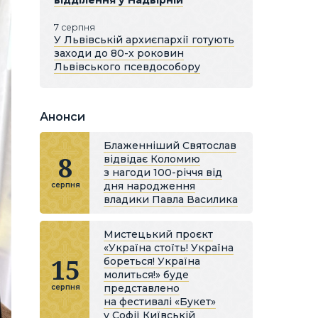
відділення у Надвірній
7 серпня
У Львівській архиєпархії готують
заходи до 80-х роковин
Львівського псевдособору
Анонси
Блаженніший Святослав
8
відвідає Коломию
з нагоди 100-річчя від
дня народження
серпня
владики Павла Василика
Мистецький проєкт
«Україна стоїть! Україна
15
бореться! Україна
молиться!» буде
представлено
серпня
на фестивалі «Букет»
у Софії Київській