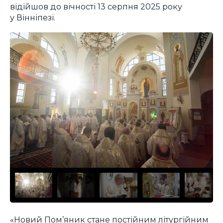
відійшов до вічності 13 серпня 2025 року
у Вінніпезі.
«Новий Пом’яник стане постійним літургійним