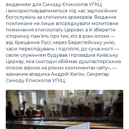
виданням для Синоду Єпископів УГКЦ
і використовуватиметься під час заупокійних
богослужінь за спочилих архиєреїв. Видання
покликане не лише впорядкувати молитовне
поминання єпископату Церкви, а й зберегти
історичну пам’ять про тих, хто в різні епохи —
від Хрещення Русі, через Берестейську унію,
часи переслідувань і підпілля, до сучасності —
своїм служінням будував і провадив Київську
Церкву, яка сьогодні обіймає душпастирською
опікою вірних на різних континентах світу», —
зазначив владика Андрій Хім’як, Секретар
Синоду Єпископів УГКЦ.