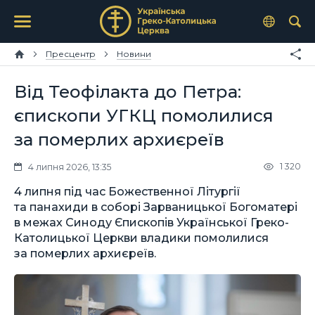
Пресцентр
Новини
Від Теофілакта до Петра:
єпископи УГКЦ помолилися
за померлих архиєреїв
1 320
4 липня 2026, 13:35
4 липня під час Божественної Літургії
та панахиди в соборі Зарваницької Богоматері
в межах Синоду Єпископів Української Греко-
Католицької Церкви владики помолилися
за померлих архиєреїв.