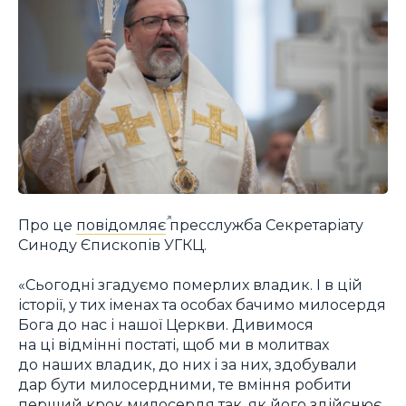
Про це
повідомляє
пресслужба Секретаріату
Синоду Єпископів УГКЦ.
«Сьогодні згадуємо померлих владик. І в цій
історії, у тих іменах та особах бачимо милосердя
Бога до нас і нашої Церкви. Дивимося
на ці відмінні постаті, щоб ми в молитвах
до наших владик, до них і за них, здобували
дар бути милосердними, те вміння робити
перший крок милосердя так, як його здійснює