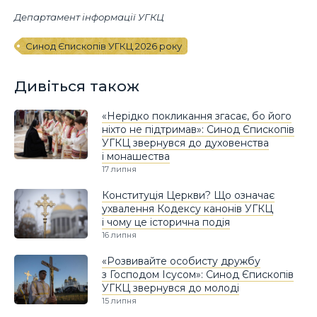
Департамент інформації УГКЦ
Синод Єпископів УГКЦ 2026 року
Дивіться також
«Нерідко покликання згасає, бо його
ніхто не підтримав»: Синод Єпископів
УГКЦ звернувся до духовенства
і монашества
17 липня
Конституція Церкви? Що означає
ухвалення Кодексу канонів УГКЦ
і чому це історична подія
16 липня
«Розвивайте особисту дружбу
з Господом Ісусом»: Синод Єпископів
УГКЦ звернувся до молоді
15 липня