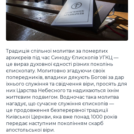
Традиція спільної молитви за померлих
архиєреїв під час Синоду Єпископів УГКЦ —
це вираз духовної єдності різних поколінь
єпископату. Молитовно згадуючи своїх
попередників, владики дякують Богові за дар
їхнього служіння та свідчення віри, просять для
них Царства Небесного та надихаються їхнім
життєвим подвигом. Водночас така молитва
нагадує, що сучасне служіння єпископів —
це продовження безперервної традиції
Київської Церкви, яка вже понад 1000 років
передає наступним поколінням скарб
апостольської віри.