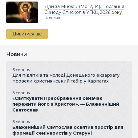
«Іди за Мною!» (Мр. 2, 14). Послання
Синоду Єпископів УГКЦ 2026 року
14 липня
Дивитися ще
Новини
6 серпня
Для підлітків та молоді Донецького екзархату
провели християнський табір у Карпатах
6 серпня
«Святкувати Преображення означає
пережити його з Христом», — Блаженніший
Святослав
6 серпня
Блаженніший Святослав освятив простір для
формації семінаристів у Старуні