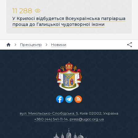
11 288
У Крилосі відбудеться Всеукраїнська патріарша
проща до Галицької чудотворної ікони
Пресцентр
Новини
вул. Микільсько-Слобідська, 5
, Київ 02002, Україна
+380 (44) 541-11-14
,
press@ugcc.org.ua