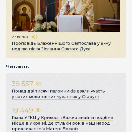
27 липня
Проповідь Блаженнішого Святослава у 8-му
неділю після Зіслання Святого Духа
Читають
39 557
Понад дві тисячі паломників взяли участь
у сотих молитовних чуваннях у Старуні
19 449
Глава УГКЦ у Крилосі: «Важко знайти подібне
місце в Україні, де стільки років наш народ
прикликає ім’я Матері Божої»