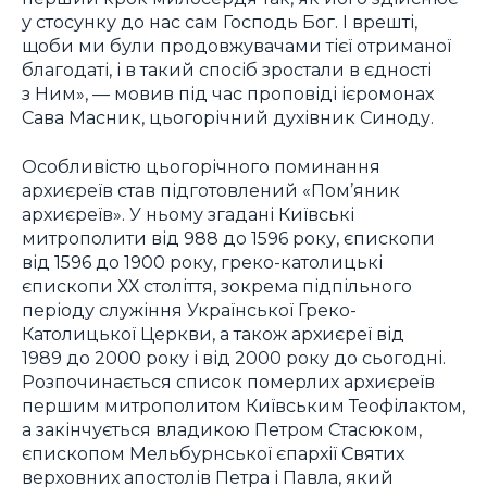
у стосунку до нас сам Господь Бог. І врешті,
щоби ми були продовжувачами тієї отриманої
благодаті, і в такий спосіб зростали в єдності
з Ним», — мовив під час проповіді ієромонах
Сава Масник, цьогорічний духівник Синоду.
Особливістю цьогорічного поминання
архиєреїв став підготовлений «Пом’яник
архиєреїв». У ньому згадані Київські
митрополити від 988 до 1596 року, єпископи
від 1596 до 1900 року, греко-католицькі
єпископи ХХ століття, зокрема підпільного
періоду служіння Української Греко-
Католицької Церкви, а також архиєреї від
1989 до 2000 року і від 2000 року до сьогодні.
Розпочинається список померлих архиєреїв
першим митрополитом Київським Теофілактом,
а закінчується владикою Петром Стасюком,
єпископом Мельбурнської єпархії Святих
верховних апостолів Петра і Павла, який