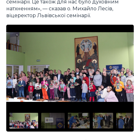
семінарії. Це також для нас було духовним
натхненням», — сказав о. Михайло Лесів,
віцеректор Львівської семінарії.