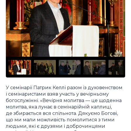
У семінарії Патрик Келлі разом із духовенством
і семінаристами взяв участь у вечірньому
богослужінні. «Вечірня молитва — це щоденна
молитва, яка лунає в семінарійній каплиці,
де збирається вся спільнота. Дякуємо Богові,
що ми мали можливість помолитися з тими
людьми, які є друзями і доброчинцями