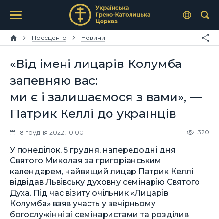
Пресцентр
Новини
«Від імені лицарів Колумба
запевняю вас:
ми є і залишаємося з вами», —
Патрик Келлі до українців
320
8 грудня 2022, 10:00
У понеділок, 5 грудня, напередодні дня
Святого Миколая за григоріанським
календарем, найвищий лицар Патрик Келлі
відвідав Львівську духовну семінарію Святого
Духа. Під час візиту очільник «Лицарів
Колумба» взяв участь у вечірньому
богослужінні зі семінаристами та розділив