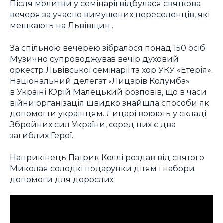
Після молитви у семінарії відбулася святкова
вечеря за участю вимушених переселенців, які
мешкають на Львівщині.
За спільною вечерею зібралося понад 150 осіб.
Музично супроводжував вечір духовий
оркестр Львівської семінарії та хор УКУ «Етерія».
Національний делегат «Лицарів Колумба»
в Україні Юрій Малецький розповів, що в часи
війни організація швидко знайшла способи як
допомогти українцям. Лицарі воюють у складі
Збройних сил України, серед них є два
загиблих Герої.
Наприкінець Патрик Келлі роздав від святого
Миколая солодкі подарунки дітям і набори
допомоги для дорослих.