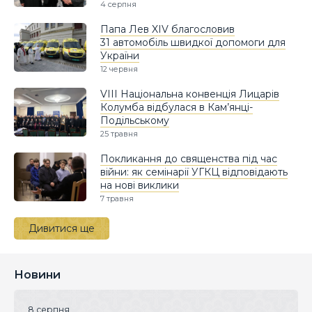
4 серпня
Папа Лев XIV благословив
31 автомобіль швидкої допомоги для
України
12 червня
VIII Національна конвенція Лицарів
Колумба відбулася в Кам’янці-
Подільському
25 травня
Покликання до священства під час
війни: як семінарії УГКЦ відповідають
на нові виклики
7 травня
Дивитися ще
Новини
8 серпня