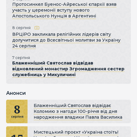
Протосинкел Буенос-Айреської єпархії взяв
участь у церемонії вступу нового
Апостольського Нунція в Аргентині
8 серпня
ВРЦіРО закликала релігійних лідерів світу
долучитися до Всесвітньої молитви за Україну
24 серпня
7 серпня
Блаженніший Святослав відвідав
відновлений монастир Згромадження сестер
служебниць у Микуличині
Анонси
8
Блаженніший Святослав відвідає
Коломию з нагоди 100-річчя від дня
народження владики Павла Василика
серпня
Мистецький проєкт «Україна стоїть!