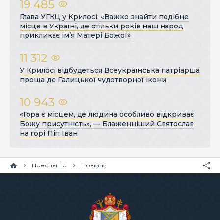
19 485
Глава УГКЦ у Крилосі: «Важко знайти подібне
місце в Україні, де стільки років наш народ
прикликає ім’я Матері Божої»
11 312
У Крилосі відбудеться Всеукраїнська патріарша
проща до Галицької чудотворної ікони
10 943
«Гора є місцем, де людина особливо відкриває
Божу присутність», — Блаженніший Святослав
на горі Піп Іван
Пресцентр
Новини