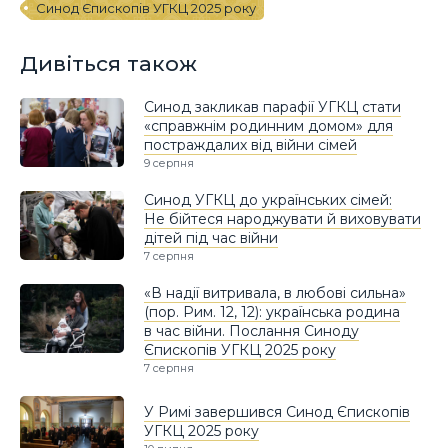
Синод Єпископів УГКЦ 2025 року
Дивіться також
Синод закликав парафії УГКЦ стати
«справжнім родинним домом» для
постраждалих від війни сімей
9 серпня
Синод УГКЦ до українських сімей:
Не бійтеся народжувати й виховувати
дітей під час війни
7 серпня
«В надії витривала, в любові сильна»
(пор. Рим. 12, 12): українська родина
в час війни. Послання Синоду
Єпископів УГКЦ 2025 року
7 серпня
У Римі завершився Синод Єпископів
УГКЦ 2025 року