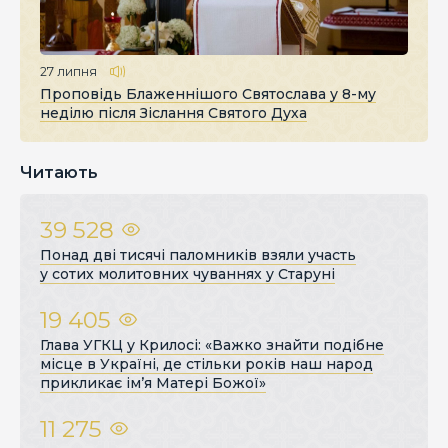
27 липня
Проповідь Блаженнішого Святослава у 8-му
неділю після Зіслання Святого Духа
Читають
39 528
Понад дві тисячі паломників взяли участь
у сотих молитовних чуваннях у Старуні
19 405
Глава УГКЦ у Крилосі: «Важко знайти подібне
місце в Україні, де стільки років наш народ
прикликає ім’я Матері Божої»
11 275