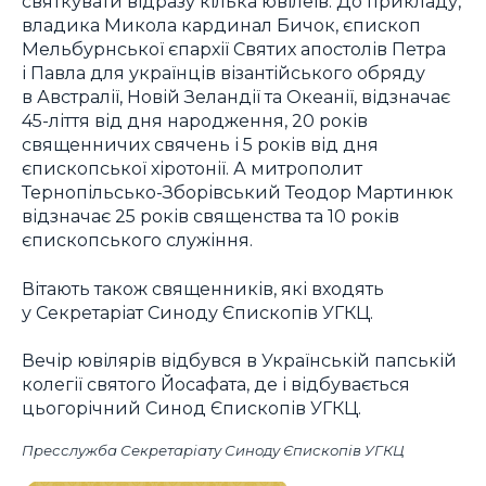
святкувати відразу кілька ювілеїв. До прикладу,
владика Микола кардинал Бичок, єпископ
Мельбурнської єпархії Святих апостолів Петра
і Павла для українців візантійського обряду
в Австралії, Новій Зеландії та Океанії, відзначає
45-ліття від дня народження, 20 років
священничих свячень і 5 років від дня
єпископської хіротонії. А митрополит
Тернопільсько-Зборівський Теодор Мартинюк
відзначає 25 років священства та 10 років
єпископського служіння.
Вітають також священників, які входять
у Секретаріат Синоду Єпископів УГКЦ.
Вечір ювілярів відбувся в Українській папській
колегії святого Йосафата, де і відбувається
цьогорічний Синод Єпископів УГКЦ.
Пресслужба Секретаріату Синоду Єпископів УГКЦ