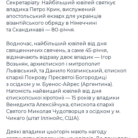
Секретаріату. Найбільший ювілей святкує
владика Петро Крик, вислужений
апостольський екзарх для українців
візантійського обряду в Німеччині
та Скандинавії — 80-річчя.
Водночас, найбільший ювілей від дня
священничих свячень, а саме 45-річчя,
відзначають відразу двоє владик — Ігор
Возьняк, архиєпископ і митрополит
Львівський, та Данило Козлинський, єпископ
єпархії Покрову Пресвятої Богородиці
з осідком у м. Буенос-Айрес (Аргентина).
Натомість найвищий ювілей від дня
єпископської хіротонії — 15 років у владики
Венедикта Алексійчука, єпископа єпархії
Святого Миколая Чудотворця з осідком у м.
Чикаго (штат Іллінойс, США).
Деякі владики цьогоріч мають нагоду