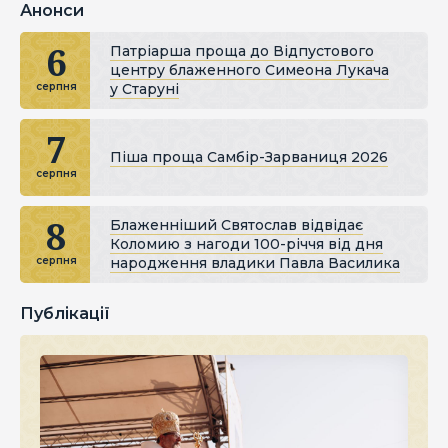
Анонси
6
Патріарша проща до Відпустового
центру блаженного Симеона Лукача
у Старуні
серпня
7
Піша проща Самбір-Зарваниця 2026
серпня
8
Блаженніший Святослав відвідає
Коломию з нагоди 100-річчя від дня
народження владики Павла Василика
серпня
Публікації