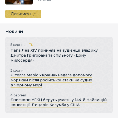
10 липня
Дивитися ще
Новини
5 серпня
Папа Лев XIV прийняв на аудієнції владику
Дмитра Григорака та спільноту «Дому
милосердя»
5 серпня
«Стелла Маріс Україна» надала допомогу
морякам після російської атаки на судно
в Чорному морі
4 серпня
Єпископи УГКЦ беруть участь у 144-й Найвищій
конвенції Лицарів Колумба у США