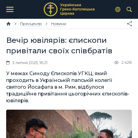
Пресцентр
Новини
Вечір ювілярів: єпископи
привітали своїх співбратів
2 428
3 липня 2025, 16:21
У межах Синоду Єпископів УГКЦ, який
проходить в Українській папській колегії
святого Йосафата в м. Рим, відбулося
традиційне привітання цьогорічних єпископів-
ювілярів.