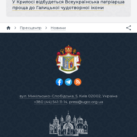
У Крилосі відбудеться Всеукраїнська патріарша
проща до Галицької чудотворної ікони
Пресцентр
Новини
вул. Микільсько-Слобідська, 5
, Київ 02002, Україна
+380 (44) 541-11-14
,
press@ugcc.org.ua