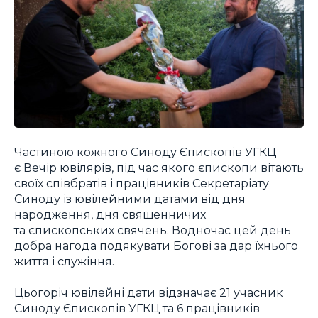
Частиною кожного Синоду Єпископів УГКЦ
є Вечір ювілярів, під час якого єпископи вітають
своїх співбратів і працівників Секретаріату
Синоду із ювілейними датами від дня
народження, дня священничих
та єпископських свячень. Водночас цей день
добра нагода подякувати Богові за дар їхнього
життя і служіння.
Цьогоріч ювілейні дати відзначає 21 учасник
Синоду Єпископів УГКЦ та 6 працівників