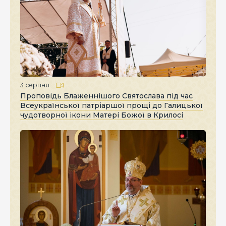
3 серпня
Проповідь Блаженнішого Святослава під час
Всеукраїнської патріаршої прощі до Галицької
чудотворної ікони Матері Божої в Крилосі