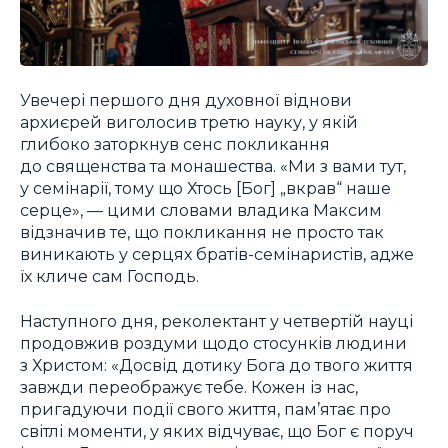
Увечері першого дня духовної віднови
архиєрей виголосив третю науку, у якій
глибоко заторкнув сенс покликання
до священства та монашества. «Ми з вами тут,
у семінарії, тому що Хтось [Бог] „вкрав“ наше
серце», — цими словами владика Максим
відзначив те, що покликання не просто так
виникають у серцях братів-семінаристів, адже
їх кличе сам Господь.
Наступного дня, реколектант у четвертій науці
продовжив роздуми щодо стосунків людини
з Христом: «Досвід дотику Бога до твого життя
завжди переображує тебе. Кожен із нас,
пригадуючи події свого життя, пам’ятає про
світлі моменти, у яких відчуває, що Бог є поруч