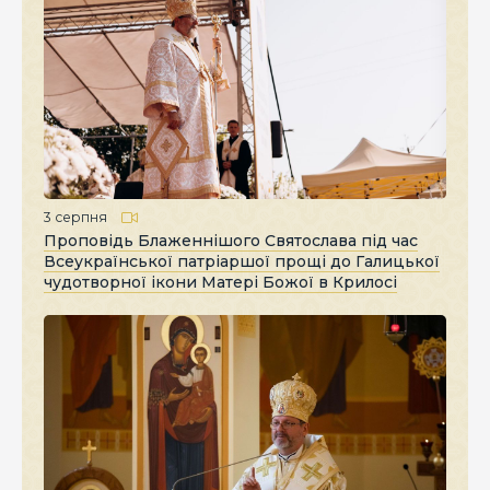
3 серпня
Проповідь Блаженнішого Святослава під час
Всеукраїнської патріаршої прощі до Галицької
чудотворної ікони Матері Божої в Крилосі