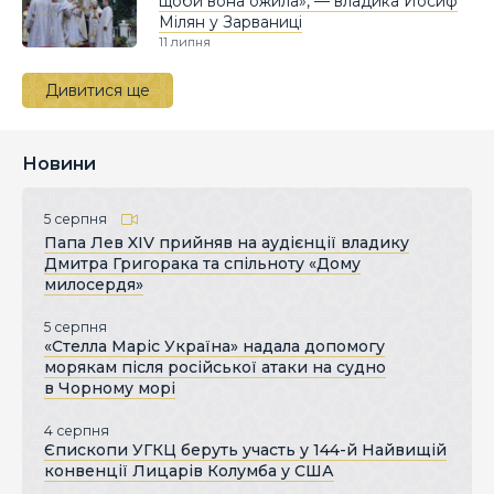
щоби вона ожила», — владика Йосиф
Мілян у Зарваниці
11 липня
Дивитися ще
Новини
5 серпня
Папа Лев XIV прийняв на аудієнції владику
Дмитра Григорака та спільноту «Дому
милосердя»
5 серпня
«Стелла Маріс Україна» надала допомогу
морякам після російської атаки на судно
в Чорному морі
4 серпня
Єпископи УГКЦ беруть участь у 144-й Найвищій
конвенції Лицарів Колумба у США