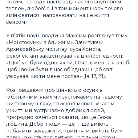
із ним. Господь насправді нас огорнув своїм
теплом, любовʼю, і в той момент щось почало
змінюватися і наповнювати наше життя
сенсом».
У пʼятій науці владика Максим розглянув тему
«Мої стосунки з ближнім». Зачитуючи
Архиєрейську молитву Ісуса Христа,
реколектант закцентував на цінності єдності:
«Щоб усі були одно, як ти, Отче, в мені, а я в тобі,
щоб і вони були в нас об’єднані; щоб світ
увірував, що ти мене послав» (Ів. 17, 21).
Розповідаючи про цінність стосунків
із ближніми, яких ми зустрічаємо на нашому
життєвому шляху, єпископ мовив: «Часом
у житті ми зустрічаємо добрих людей,
природно хочеться сказати, що це Божа
людина. Добрі люди — це ті, що вміють
побачити, зауважити, прийняти, вміють бути
поруч, вміють поділитися не тільки часом,