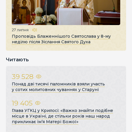
27 липня
Проповідь Блаженнішого Святослава у 8-му
неділю після Зіслання Святого Духа
Читають
39 528
Понад дві тисячі паломників взяли участь
у сотих молитовних чуваннях у Старуні
19 405
Глава УГКЦ у Крилосі: «Важко знайти подібне
місце в Україні, де стільки років наш народ
прикликає ім’я Матері Божої»