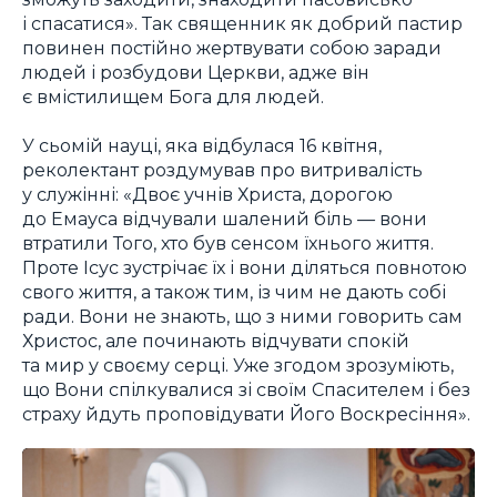
і спасатися». Так священник як добрий пастир
повинен постійно жертвувати собою заради
людей і розбудови Церкви, адже він
є вмістилищем Бога для людей.
У сьомій науці, яка відбулася 16 квітня,
реколектант роздумував про витривалість
у служінні: «Двоє учнів Христа, дорогою
до Емауса відчували шалений біль — вони
втратили Того, хто був сенсом їхнього життя.
Проте Ісус зустрічає їх і вони діляться повнотою
свого життя, а також тим, із чим не дають собі
ради. Вони не знають, що з ними говорить сам
Христос, але починають відчувати спокій
та мир у своєму серці. Уже згодом зрозуміють,
що Вони спілкувалися зі своїм Спасителем і без
страху йдуть проповідувати Його Воскресіння».