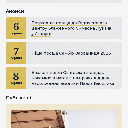
Анонси
6
Патріарша проща до Відпустового
центру блаженного Симеона Лукача
у Старуні
серпня
7
Піша проща Самбір-Зарваниця 2026
серпня
8
Блаженніший Святослав відвідає
Коломию з нагоди 100-річчя від дня
народження владики Павла Василика
серпня
Публікації