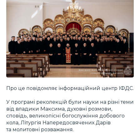
Про це повідомляє інформаційний центр ІФДС.
У програмі реколекцій були науки на різні теми
від владики Максима, духовні розмови,
сповідь, великопісні богослужіння добового
кола, Літургія Напередосвячених Дарів
та молитовні розважання.