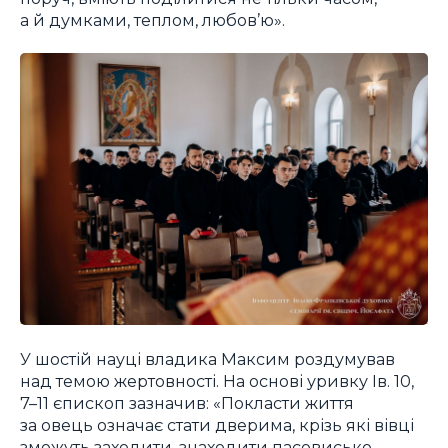
а й думками, теплом, любов’ю».
У шостій науці владика Максим роздумував
над темою жертовності. На основі уривку Ів. 10,
7–11 єпископ зазначив: «Покласти життя
за овець означає стати дверима, крізь які вівці
зможуть заходити, знаходити пасовисько