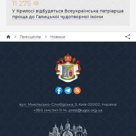
11 275
У Крилосі відбудеться Всеукраїнська патріарша
проща до Галицької чудотворної ікони
Пресцентр
Новини
вул. Микільсько-Слобідська, 5
, Київ 02002, Україна
+380 (44) 541-11-14
,
press@ugcc.org.ua