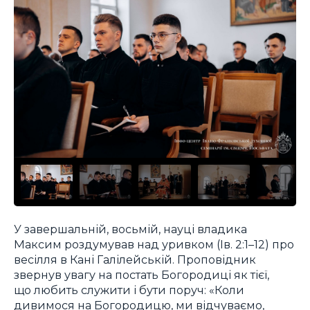
У завершальній, восьмій, науці владика
Максим роздумував над уривком (Ів. 2:1–12) про
весілля в Кані Галілейській. Проповідник
звернув увагу на постать Богородиці як тієї,
що любить служити і бути поруч: «Коли
дивимося на Богородицю, ми відчуваємо,