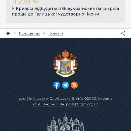
11 278
У Крилосі відбудеться Всеукраїнська патріарша
проща до Галицької чудотворної ікони
Пресцентр
Новини
вул. Микільсько-Слобідська, 5
, Київ 02002, Україна
+380 (44) 541-11-14
,
press@ugcc.org.ua