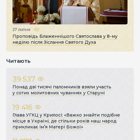
27 липня
Проповідь Блаженнішого Святослава у 8-му
неділю після Зіслання Святого Духа
Читають
39 537
Понад дві тисячі паломників взяли участь
у сотих молитовних чуваннях у Старуні
19 416
Глава УГКЦ у Крилосі: «Важко знайти подібне
місце в Україні, де стільки років наш народ
прикликає ім’я Матері Божої»