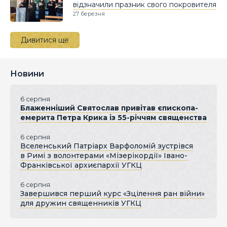
відзначили празник свого покровителя
27 березня
Дивитися ще
Новини
6 серпня
Блаженніший Святослав привітав єпископа-
емерита Петра Крика із 55-річчям священства
6 серпня
Вселенський Патріарх Варфоломій зустрівся
в Римі з волонтерами «Мізерікордії» Івано-
Франківської архиєпархії УГКЦ
6 серпня
Завершився перший курс «Зцілення ран війни»
для дружин священників УГКЦ