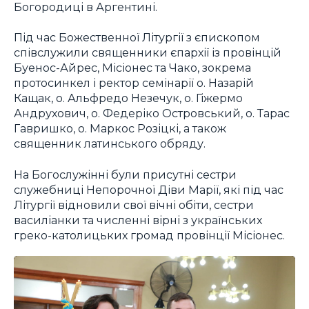
Богородиці в Аргентині.
Під час Божественної Літургії з єпископом
співслужили священники єпархії із провінцій
Буенос-Айрес, Місіонес та Чако, зокрема
протосинкел і ректор семінарії о. Назарій
Кащак, о. Альфредо Незечук, о. Гіжермо
Андрухович, о. Федеріко Островський, о. Тарас
Гавришко, о. Маркос Розіцкі, а також
священник латинського обряду.
На Богослужінні були присутні сестри
служебниці Непорочної Діви Марії, які під час
Літургії відновили свої вічні обіти, сестри
василіанки та численні вірні з українських
греко-католицьких громад провінції Місіонес.