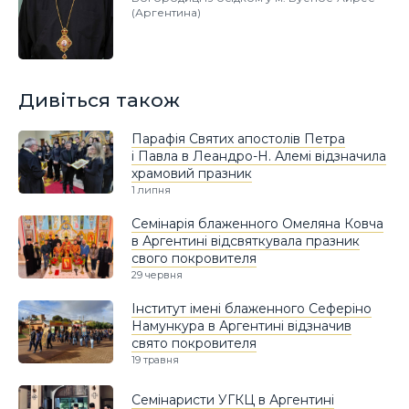
(Аргентина)
Дивіться також
Парафія Святих апостолів Петра
і Павла в Леандро-Н. Алемі відзначила
храмовий празник
1 липня
Семінарія блаженного Омеляна Ковча
в Аргентині відсвяткувала празник
свого покровителя
29 червня
Інститут імені блаженного Сеферіно
Намункура в Аргентині відзначив
свято покровителя
19 травня
Семінаристи УГКЦ в Аргентині