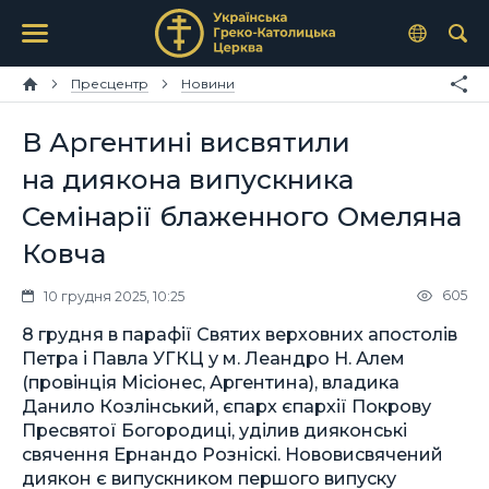
Пресцентр
Новини
В Аргентині висвятили
на диякона випускника
Семінарії блаженного Омеляна
Ковча
605
10 грудня 2025, 10:25
8 грудня в парафії Святих верховних апостолів
Петра і Павла УГКЦ у м. Леандро Н. Алем
(провінція Місіонес, Аргентина), владика
Данило Козлінський, єпарх єпархії Покрову
Пресвятої Богородиці, уділив дияконські
свячення Ернандо Розніскі. Нововисвячений
диякон є випускником першого випуску