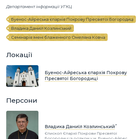
Департамент інформації УГКЦ
Буенос-Айреська єпархія Покрову Пресвятої Богородиці
Владика Даниїл Козлинський
Семінарія імені блаженного Омеляна Ковча
Локації
Буенос-Айреська єпархія Покрову
Пресвятої Богородиці
Персони
Владика Даниїл Козлинський
Єпископ Єпархії Покрови Пресвятої
Богородиці із осідком у м. Буенос-Айрес