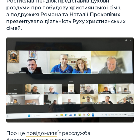
Ростислав Пендюк представив духовні
роздуми про побудову християнської сім’ї,
а подружжя Романа та Наталії Прокопівих
презентувало діяльність Руху християнських
сімей.
Про це
повідомляє
пресслужба
Апостольського екзархату