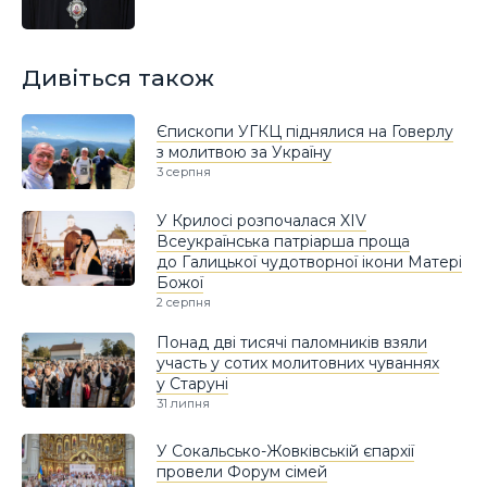
Дивіться також
Єпископи УГКЦ піднялися на Говерлу
з молитвою за Україну
3 серпня
У Крилосі розпочалася XIV
Всеукраїнська патріарша проща
до Галицької чудотворної ікони Матері
Божої
2 серпня
Понад дві тисячі паломників взяли
участь у сотих молитовних чуваннях
у Старуні
31 липня
У Сокальсько-Жовківській єпархії
провели Форум сімей