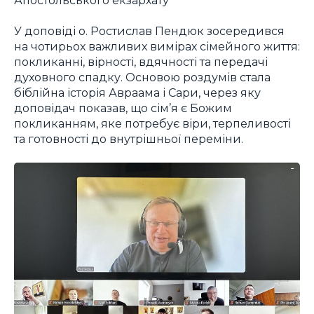
У доповіді о. Ростислав Пендюк зосередився
на чотирьох важливих вимірах сімейного життя:
покликанні, вірності, вдячності та передачі
духовного спадку. Основою роздумів стала
біблійна історія Авраама і Сари, через яку
доповідач показав, що сім’я є Божим
покликанням, яке потребує віри, терпеливості
та готовності до внутрішньої переміни.