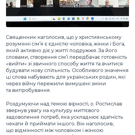
Священник наголосив, що у християнському
розумінні сім’я є єдністю чоловіка, жінки і Бога,
який активно діє у житті подружжя. За його
словами, створення сім’ї передбачає готовність
«вийти» зі звичного способу життя та вчитися
будувати нову спільність. Особливого значення
ці слова набувають для українських родин, які
через війну пережили вимушені зміни
та випробування.
Роздумуючи над темою вірності, о. Ростислав
звернув увагу на культуру миттєвого
задоволення потреб, яка ускладнює здатність
чекати й приймати іншого. Він наголосив,
що відмінності між чоловіком і жінкою