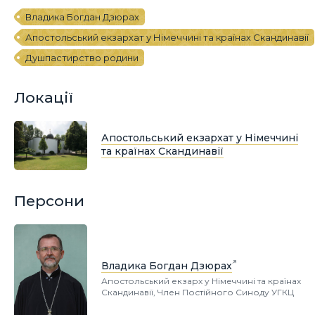
Владика Богдан Дзюрах
Апостольський екзархат у Німеччині та країнах Скандинавії
Душпастирство родини
Локації
Апостольський екзархат у Німеччині
та країнах Скандинавії
Персони
Владика Богдан Дзюрах
Апостольський екзарх у Німеччині та країнах
Скандинавії, Член Постійного Синоду УГКЦ