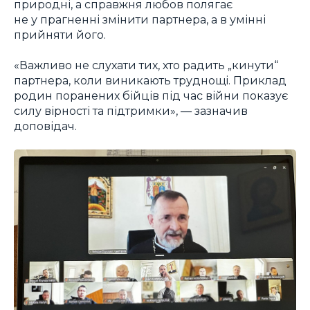
природні, а справжня любов полягає
не у прагненні змінити партнера, а в умінні
прийняти його.
«Важливо не слухати тих, хто радить „кинути“
партнера, коли виникають труднощі. Приклад
родин поранених бійців під час війни показує
силу вірності та підтримки», — зазначив
доповідач.