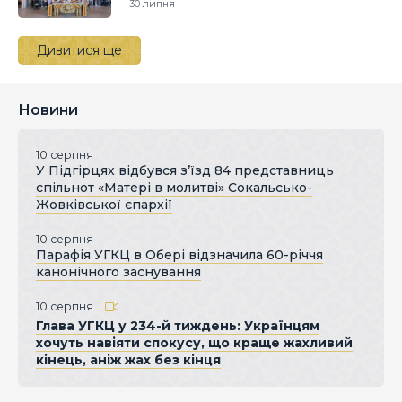
30 липня
Дивитися ще
Новини
10 серпня
У Підгірцях відбувся з’їзд 84 представниць
спільнот «Матері в молитві» Сокальсько-
Жовківської єпархії
10 серпня
Парафія УГКЦ в Обері відзначила 60-річчя
канонічного заснування
10 серпня
Глава УГКЦ у 234-й тиждень: Українцям
хочуть навіяти спокусу, що краще жахливий
кінець, аніж жах без кінця