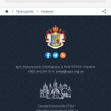
Пресцентр
Новини
вул. Микільсько-Слобідська, 5
, Київ 02002, Україна
+380 (44) 541-11-14
,
press@ugcc.org.ua
Синод Єпископів УГКЦ
Офіційні документи УГКЦ