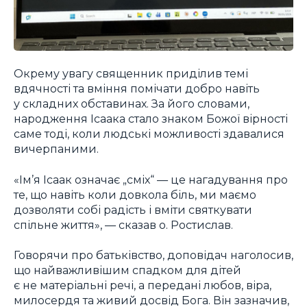
Окрему увагу священник приділив темі
вдячності та вміння помічати добро навіть
у складних обставинах. За його словами,
народження Ісаака стало знаком Божої вірності
саме тоді, коли людські можливості здавалися
вичерпаними.
«Ім’я Ісаак означає „сміх“ — це нагадування про
те, що навіть коли довкола біль, ми маємо
дозволяти собі радість і вміти святкувати
спільне життя», — сказав о. Ростислав.
Говорячи про батьківство, доповідач наголосив,
що найважливішим спадком для дітей
є не матеріальні речі, а передані любов, віра,
милосердя та живий досвід Бога. Він зазначив,