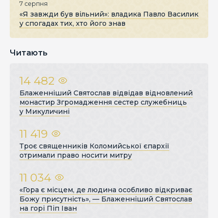
7 серпня
«Я завжди був вільний»: владика Павло Василик
у спогадах тих, хто його знав
Читають
14 482
Блаженніший Святослав відвідав відновлений
монастир Згромадження сестер служебниць
у Микуличині
11 419
Троє священників Коломийської єпархії
отримали право носити митру
11 034
«Гора є місцем, де людина особливо відкриває
Божу присутність», — Блаженніший Святослав
на горі Піп Іван