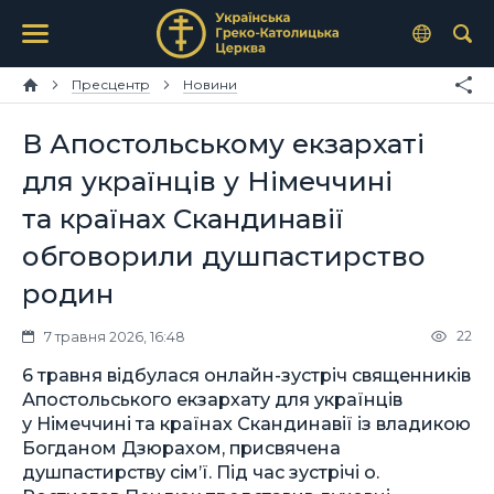
Пресцентр
Новини
В Апостольському екзархаті
для українців у Німеччині
та країнах Скандинавії
обговорили душпастирство
родин
22
7 травня 2026, 16:48
6 травня відбулася онлайн-зустріч священників
Апостольського екзархату для українців
у Німеччині та країнах Скандинавії із владикою
Богданом Дзюрахом, присвячена
душпастирству сім’ї. Під час зустрічі о.