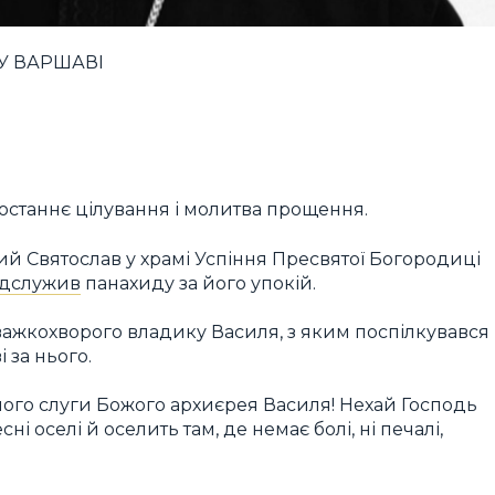
У ВАРШАВІ
 останнє цілування і молитва прощення.
й Святослав у храмі Успіння Пресвятої Богородиці
ідслужив
панахиду за його упокій.
ажкохворого владику Василя, з яким поспілкувався
 за нього.
ного слуги Божого архиєрея Василя! Нехай Господь
і оселі й оселить там, де немає болі, ні печалі,