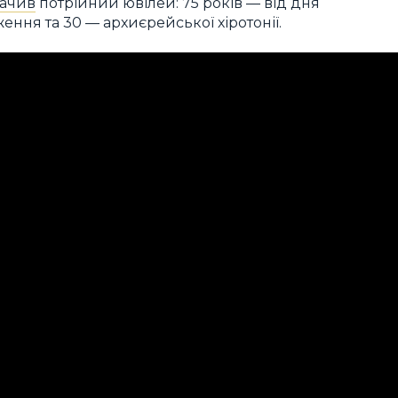
начив
потрійний ювілей: 75 років — від дня
ння та 30 — архиєрейської хіротонії.