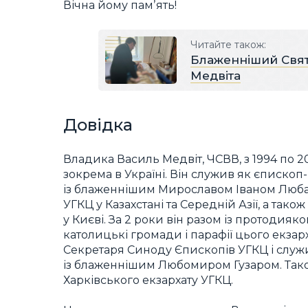
Вічна йому памʼять!
Читайте також:
Блаженніший Свят
Медвіта
Довідка
Владика Василь Медвіт, ЧСВВ, з 1994 по 2
зокрема в Україні. Він служив як єпископ
із блаженнішим Мирославом Іваном Любач
УГКЦ у Казахстані та Середній Азії, а та
у Києві. За 2 роки він разом із протоди
католицькі громади і парафії цього екзар
Секретаря Синоду Єпископів УГКЦ і служ
із блаженнішим Любомиром Гузаром. Так
Харківського екзархату УГКЦ.