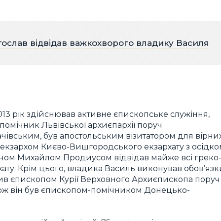
ослав відвідав важкохворого владику Василя
013 рік здійснював активне єпископське служіння,
-помічник Львівської архиєпархії поруч
івським, був апостольським візитатором для вірни
кож екзархом Києво-Вишгородського екзархату з осідк
яконом Михайлом Продиусом відвідав майже всі греко
хату. Крім цього, владика Василь виконував обов’язк
ив єпископом Курії Верховного Архиєпископа поруч
ож він був єпископом-помічником Донецько-