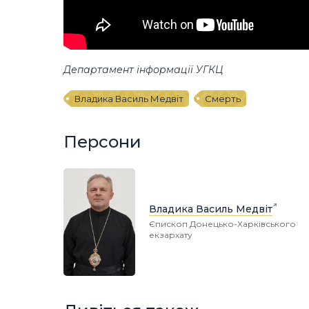
Департамент інформації УГКЦ
Владика Василь Медвіт
Смерть
Персони
Владика Василь Медвіт
Єпископ Донецько-Харківського
екзархату