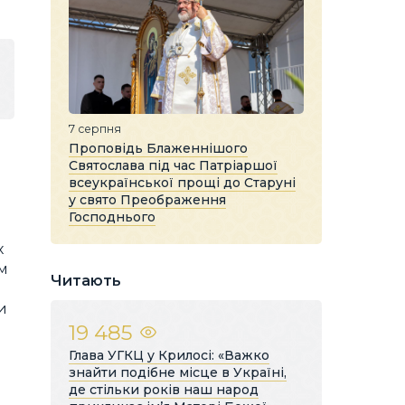
7 серпня
Проповідь Блаженнішого
Святослава під час Патріаршої
всеукраїнської прощі до Старуні
у свято Преображення
Господнього
х
ом
Читають
-
и
19 485
Глава УГКЦ у Крилосі: «Важко
знайти подібне місце в Україні,
де стільки років наш народ