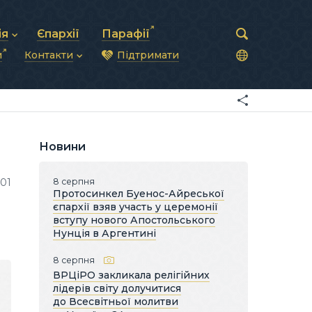
ія
Єпархії
Парафії
и
Контакти
Підтримати
астирська рада
нод
нсово-господарська діяльність
Загальна інформація
ди
ки та комунікації
Глава УГКЦ
ністративні питання
Синоди Єпископів
підрозділи
Трибунал
Патріарша курія
Новини
Єпархії та екзархати
501
8 серпня
Протосинкел Буенос-Айреської
єпархії взяв участь у церемонії
вступу нового Апостольського
Нунція в Аргентині
8 серпня
ВРЦіРО закликала релігійних
лідерів світу долучитися
до Всесвітньої молитви