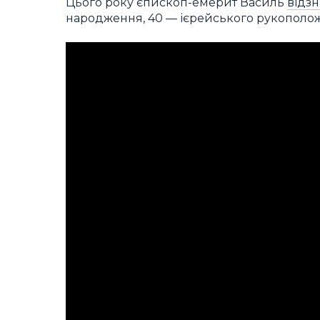
Цього року єпископ-емерит Василь
відз
народження, 40 — ієрейського рукоположе