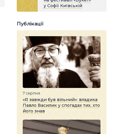
на фестивалі «Букет»
у Софії Київській
Публікації
7 серпня
«Я завжди був вільний»: владика
Павло Василик у спогадах тих, хто
його знав