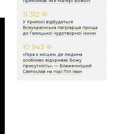
прикликає ім’я Матері Божої»
11 312
У Крилосі відбудеться
Всеукраїнська патріарша проща
до Галицької чудотворної ікони
10 943
«Гора є місцем, де людина
особливо відкриває Божу
присутність», — Блаженніший
Святослав на горі Піп Іван