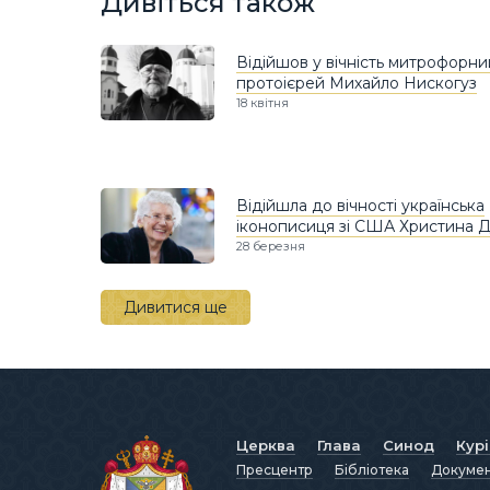
Дивіться також
Відійшов у вічність митрофорни
протоієрей Михайло Нискогуз
18 квітня
Відійшла до вічності українська
іконописиця зі США Христина Д
28 березня
Дивитися ще
Церква
Глава
Синод
Кур
Пресцентр
Бібліотека
Докуме