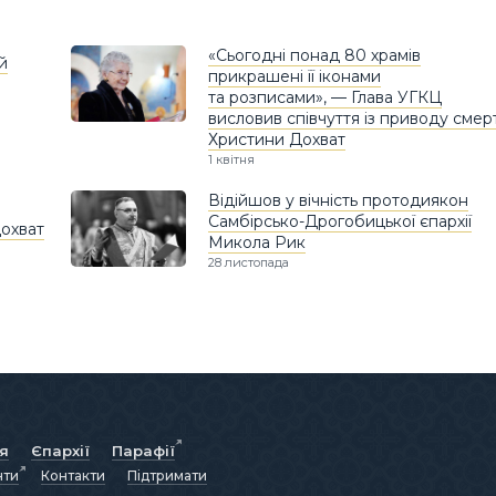
«Сьогодні понад 80 храмів
й
прикрашені її іконами
та розписами», — Глава УГКЦ
висловив співчуття із приводу смерт
Христини Дохват
1 квітня
Відійшов у вічність протодиякон
Самбірсько-Дрогобицької єпархії
охват
Микола Рик
28 листопада
ія
Єпархії
Парафії
нти
Контакти
Підтримати