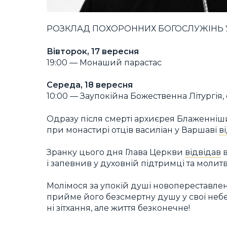
РОЗКЛАД ПОХОРОННИХ БОГОСЛУЖІНЬ 
Вівторок, 17 вересня
19:00 — Монаший парастас
Середа, 18 вересня
10:00 — Заупокійна Божественна Літургія,
Одразу після смерті архиєрея Блаженніши
при монастирі отців василіан у Варшаві
в
Зранку цього дня Глава Церкви
відвідав
в
і запевнив у духовній підтримці та молитві
Молімося за упокій душі новопереставле
прийме його безсмертну душу у свої небесн
ні зітхання, але життя безконечне!