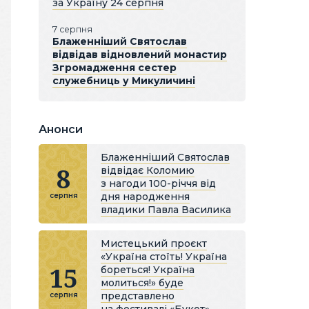
за Україну 24 серпня
7 серпня
Блаженніший Святослав
відвідав відновлений монастир
Згромадження сестер
служебниць у Микуличині
Анонси
Блаженніший Святослав
8
відвідає Коломию
з нагоди 100-річчя від
дня народження
серпня
владики Павла Василика
Мистецький проєкт
«Україна стоїть! Україна
15
бореться! Україна
молиться!» буде
представлено
серпня