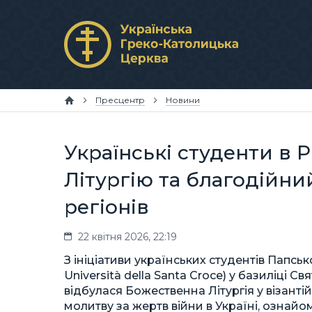
Пресцентр
Новини
Українські студенти в Р
Літургію та благодійн
регіонів
22 квітня 2026, 22:19
З ініціативи українських студентів Папськ
Università della Santa Croce) у базиліці С
відбулася Божественна Літургія у візантій
молитву за жертв війни в Україні, ознай