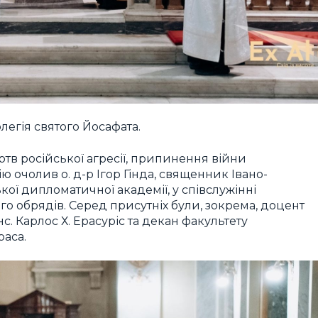
легія святого Йосафата.
тв російської агресії, припинення війни
ю очолив о. д-р Ігор Гінда, священник Івано-
кої дипломатичної академії, у співслужінні
ого обрядів. Серед присутніх були, зокрема, доцент
с. Карлос Х. Ерасуріс та декан факультету
раса.