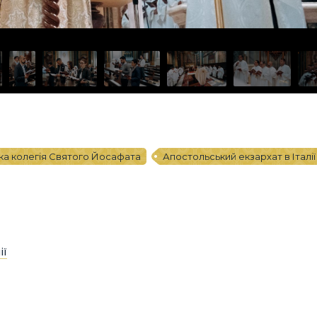
ка колегія Святого Йосафата
Апостольський екзархат в Італії
ії