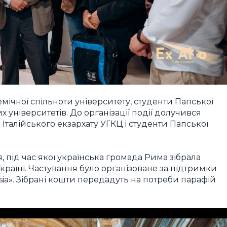
мічної спільноти університету, студенти Папської
 університетів. До організації події долучився
и Італійського екзархату УГКЦ і студенти Папської
я, під час якої українська громада Рима зібрала
країні. Частування було організоване за підтримки
asia». Зібрані кошти передадуть на потреби парафій