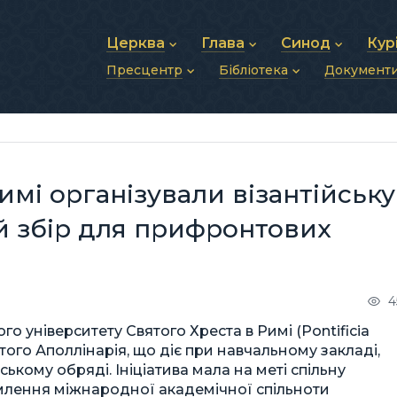
Церква
Глава
Синод
Кур
Пресцентр
Бібліотека
Документ
Про УГКЦ
Блаженніший Святослав
Синод Єпископів
Душп
Історія УГКЦ
Біографія
Архиєрейський Си
Фіна
Новини
Святе Письмо
Структура УГКЦ
Фотографії
Митрополичі Сино
Зв’яз
Анонси
Богослужіння
Майбутнє УГКЦ
Щоденні відеозвернення
Єпископи
Адмі
Публікації
Молитви
Інші 
Історії
Подкасти
имі організували візантійську
Фото та відео
Архів новин (2013–2022)
ий збір для прифронтових
4
ого університету Святого Хреста в Римі (Pontificia
вятого Аполлінарія, що діє при навчальному закладі,
ському обряді. Ініціатива мала на меті спільну
омлення міжнародної академічної спільноти