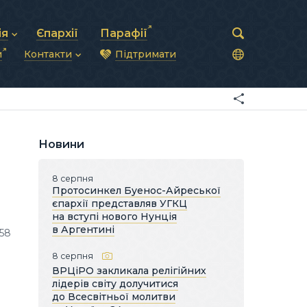
ія
Єпархії
Парафії
и
Контакти
Підтримати
астирська рада
нод
нсово-господарська діяльність
Загальна інформація
ди
ки та комунікації
Глава УГКЦ
ністративні питання
Синоди Єпископів
підрозділи
Трибунал
Патріарша курія
Новини
Єпархії та екзархати
8 серпня
Протосинкел Буенос-Айреської
єпархії представляв УГКЦ
на вступі нового Нунція
в Аргентині
58
8 серпня
ВРЦіРО закликала релігійних
лідерів світу долучитися
до Всесвітньої молитви