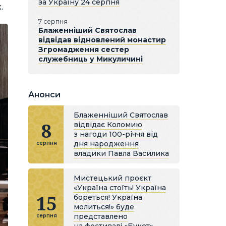
за Україну 24 серпня
.
7 серпня
Блаженніший Святослав
відвідав відновлений монастир
Згромадження сестер
служебниць у Микуличині
Анонси
Блаженніший Святослав
8
відвідає Коломию
з нагоди 100-річчя від
дня народження
серпня
владики Павла Василика
Мистецький проєкт
«Україна стоїть! Україна
15
бореться! Україна
молиться!» буде
представлено
серпня