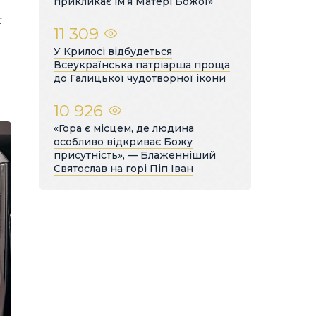
прикликає ім’я Матері Божої»
с
11 309
У Крилосі відбудеться
Всеукраїнська патріарша проща
до Галицької чудотворної ікони
10 926
«Гора є місцем, де людина
особливо відкриває Божу
присутність», — Блаженніший
Святослав на горі Піп Іван