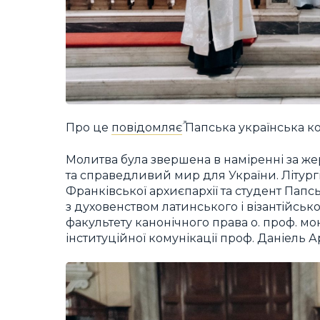
Про це
повідомляє
Папська українська ко
Молитва була звершена в наміренні за жер
та справедливий мир для України. Літургі
Франківської архиєпархії та студент Папсь
з духовенством латинського і візантійськ
факультету канонічного права о. проф. мон
інституційної комунікації проф. Даніель А