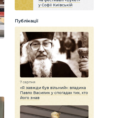
на фестивалі «Букет»
у Софії Київській
Публікації
7 серпня
«Я завжди був вільний»: владика
Павло Василик у спогадах тих, хто
його знав