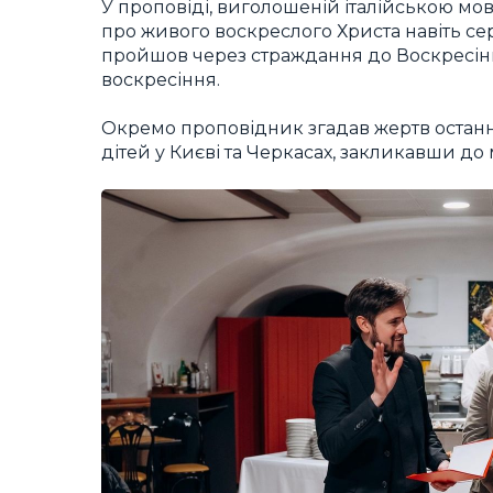
У проповіді, виголошеній італійською мо
про живого воскреслого Христа навіть сер
пройшов через страждання до Воскресіння
воскресіння.
Окремо проповідник згадав жертв останніх
дітей у Києві та Черкасах, закликавши до