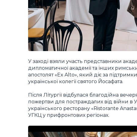
У заході взяли участь представники акаде
дипломатичної академії та інших римських
апостолят «Ex Alto», який діє за підтримк
української колегії святого Йосафата.
Після Літургії відбулася благодійна вечер
пожертви для постраждалих від війни в У
українського ресторану «Ristorante Anast
УГКЦ у прифронтових регіонах.