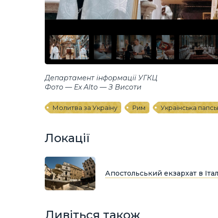
Департамент інформації УГКЦ
Фото — Ex Alto — З Висоти
Молитва за Україну
Рим
Українська папсь
Локації
Апостольський екзархат в Італ
Дивіться також