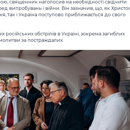
вою, священник наголосив на необхідності свідчити
ед випробувань і війни. Він зазначив, що, як Христо
, так і Україна поступово приближається до свого
 російських обстрілів в Україні, зокрема загиблих
 молитви за постраждалих.