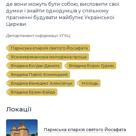
де вони можуть бути собою, висловити свої
думки і знайти однодумців у спільному
прагненні будувати майбутнє Української
Церкви.
Департамент інформації УГКЦ
Пармська єпархія святого Йосафата
Всеамериканська молодіжна проща
Владика Богдан Данило
Владика Борис Ґудзяк
Владика Павло Хомницький
Владика Венедикт Алексійчук
Молодь
Владика Браян Байда
Локації
Пармська єпархія святого Йосафата