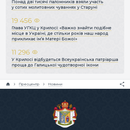
Понад дві тисячі паломників взяли участь
у сотих молитовних чуваннях у Старуні
19 456
Глава УГКЦ у Крилосі: «Важко знайти подібне
місце в Україні, де стільки років наш народ
прикликає ім’я Матері Божої»
11 296
У Крилосі відбудеться Всеукраїнська патріарша
проща до Галицької чудотворної ікони
Пресцентр
Новини