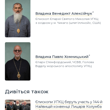
Владика Венедикт Алексійчук
Єпископ Єпархії Святого Миколая УГКЦ
з осідком у м. Чикаго (штат Іллінойс, США)
Владика Павло Хомницький
Єпарх Стемфордський, ЧСВВ, Голова
Відділу морського апостоляту УГКЦ
Дивіться також
Єпископи УГКЦ беруть участь у 144-й
Найвищій конвенції Лицарів Колумба