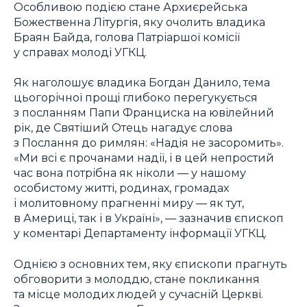
Особливою подією стане Архиєрейська
Божественна Літургія, яку очолить владика
Браян Байда, голова Патріаршої комісії
у справах молоді УГКЦ.
Як наголошує владика Богдан Данило, тема
цьогорічної прощі глибоко перегукується
з посланням Папи Франциска на ювілейний
рік, де Святіший Отець нагадує слова
з Послання до римлян: «Надія не засоромить».
«Ми всі є прочанами надії, і в цей непростий
час вона потрібна як ніколи — у нашому
особистому житті, родинах, громадах
і молитовному прагненні миру — як тут,
в Америці, так і в Україні», — зазначив єпископ
у коментарі Департаменту інформації УГКЦ.
Однією з основних тем, яку єпископи прагнуть
обговорити з молоддю, стане покликання
та місце молодих людей у сучасній Церкві.