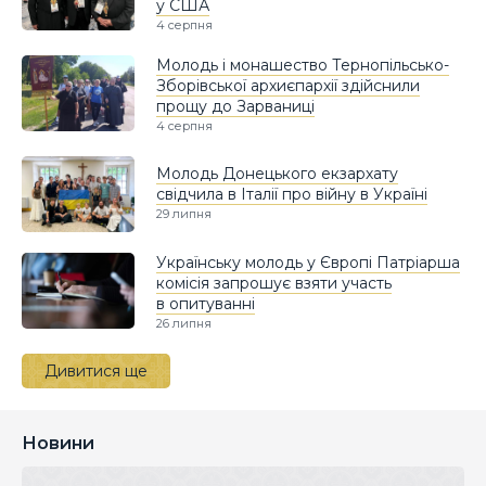
у США
4 серпня
Молодь і монашество Тернопільсько-
Зборівської архиєпархії здійснили
прощу до Зарваниці
4 серпня
Молодь Донецького екзархату
свідчила в Італії про війну в Україні
29 липня
Українську молодь у Європі Патріарша
комісія запрошує взяти участь
в опитуванні
26 липня
Дивитися ще
Новини