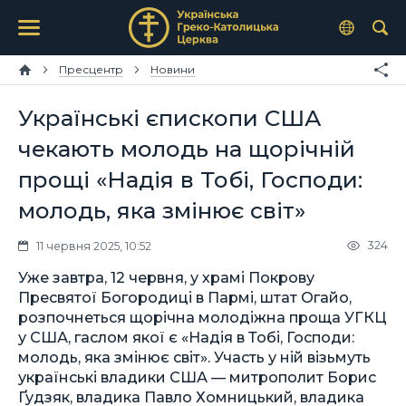
Пресцентр
Новини
Українські єпископи США
чекають молодь на щорічній
прощі «Надія в Тобі, Господи:
молодь, яка змінює світ»
324
11 червня 2025, 10:52
Уже завтра, 12 червня, у храмі Покрову
Пресвятої Богородиці в Пармі, штат Огайо,
розпочнеться щорічна молодіжна проща УГКЦ
у США, гаслом якої є «Надія в Тобі, Господи:
молодь, яка змінює світ». Участь у ній візьмуть
українські владики США — митрополит Борис
Ґудзяк, владика Павло Хомницький, владика