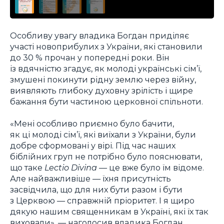
Особливу увагу владика Богдан приділяє
участі новоприбулих з України, які становили
до 30 % прочан у попередні роки. Він
із вдячністю згадує, як молоді українські сім’ї,
змушені покинути рідну землю через війну,
виявляють глибоку духовну зрілість і щире
бажання бути частиною церковної спільноти.
«Мені особливо приємно було бачити,
як ці молоді сім’ї, які виїхали з України, були
добре сформовані у вірі. Під час наших
біблійних груп не потрібно було пояснювати,
що таке
Lectio Divina
— це вже було їм відоме.
Але найважливіше — їхня присутність
засвідчила, що для них бути разом і бути
з Церквою — справжній пріоритет. І я щиро
дякую нашим священникам в Україні, які їх так
виховали», — наголосив владика Богдан.