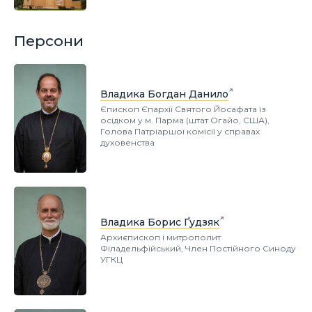
Персони
Владика Богдан Данило
Єпископ Єпархії Святого Йосафата із
осідком у м. Парма (штат Огайо, США),
Голова Патріаршої комісії у справах
духовенства
Владика Борис Ґудзяк
Архиєпископ і митрополит
Філадельфійський, Член Постійного Синоду
УГКЦ