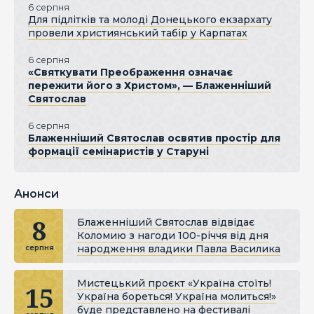
6 серпня
Для підлітків та молоді Донецького екзархату
провели християнський табір у Карпатах
6 серпня
«Святкувати Преображення означає
пережити його з Христом», — Блаженніший
Святослав
6 серпня
Блаженніший Святослав освятив простір для
формації семінаристів у Старуні
Анонси
8
Блаженніший Святослав відвідає
Коломию з нагоди 100-річчя від дня
народження владики Павла Василика
серпня
Мистецький проєкт «Україна стоїть!
15
Україна бореться! Україна молиться!»
буде представлено на фестивалі