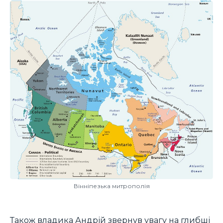
Вінніпезька митрополія
Також владика Андрій звернув увагу на глибші