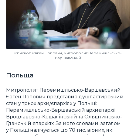
Єпископ Євген Попович, митрополит Перемишльсько-
Варшавський
Польща
Митрополит Перемишльсько-Варшавський
Євген Попович представив душпастирський
стан у трьох архи/єпархіях у Польщі:
Перемишльсько-Варшавській архиєпархії,
Вроцлавсько-Кошалінській та Ольштинсько-
Гданській єпархіях. За його словами, загалом
у Польщі налічується до 70 тис. вірних, які