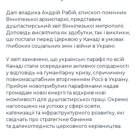
Далі владика Андрій Рабій, єпископ-помічник
Вінніпезької архиєпархії, представив
душпастирський звіт Вінніпезької митрополії.
Доповідь висвітлила як здобутки, так і виклики,
що постали перед Церквою у Канаді в умовах
глибоких соціальних змін і війни в Україні.
У звіті зазначено, що українські парафії по всій
Канаді стали осередками активної солідарності
у відповідь на гуманітарну кризу, спричинену
повномасштабним вторгненням Росії в Україну.
Прийом новоприбулих парафіянами надав
громадам нової енергії та відкрив нові
можливості для душпастирської праці. Окремо
наголошено на успіхах у сфері освіти,
катехизації та інфраструктурного розвитку, які
свідчать про стратегічне бачення
та далекоглядність церковного керівництва.