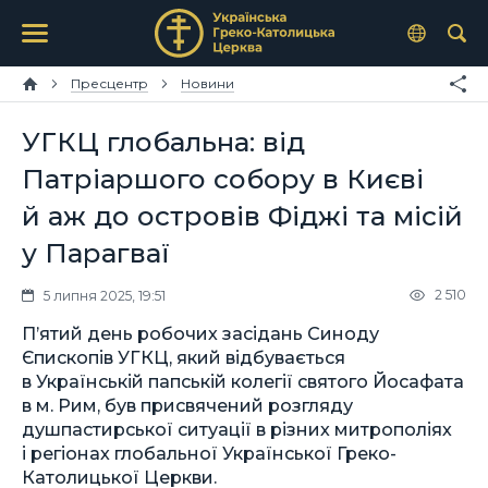
Пресцентр
Новини
УГКЦ глобальна: від
Патріаршого собору в Києві
й аж до островів Фіджі та місій
у Парагваї
2 510
5 липня 2025, 19:51
П’ятий день робочих засідань Синоду
Єпископів УГКЦ, який відбувається
в Українській папській колегії святого Йосафата
в м. Рим, був присвячений розгляду
душпастирської ситуації в різних митрополіях
і регіонах глобальної Української Греко-
Католицької Церкви.