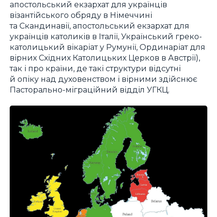
апостольський екзархат для українців
візантійського обряду в Німеччині
та Скандинавії, апостольський екзархат для
українців католиків в Італії, Український греко-
католицький вікаріат у Румунії, Ординаріат для
вірних Східних Католицьких Церков в Австрії),
так і про країни, де такі структури відсутні
й опіку над духовенством і вірними здійснює
Пасторально-міграційний відділ УГКЦ.