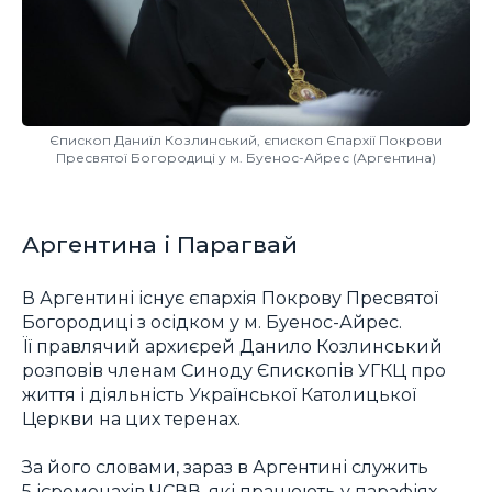
Єпископ Даниїл Козлинський, єпископ Єпархії Покрови
Пресвятої Богородиці у м. Буенос-Айрес (Аргентина)
Аргентина і Парагвай
В Аргентині існує єпархія Покрову Пресвятої
Богородиці з осідком у м. Буенос-Айрес.
Її правлячий архиєрей Данило Козлинський
розповів членам Синоду Єпископів УГКЦ про
життя і діяльність Української Католицької
Церкви на цих теренах.
За його словами, зараз в Аргентині служить
5 ієромонахів ЧСВВ, які працюють у парафіях