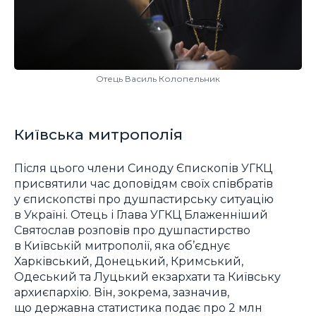
Отець Василь Колопельник
Київська митрополія
Після цього члени Синоду Єпископів УГКЦ
присвятили час доповідям своїх співбратів
у єпископстві про душпастирську ситуацію
в Україні. Отець і Глава УГКЦ Блаженніший
Святослав розповів про душпастирство
в Київській митрополії, яка об’єднує
Харківський, Донецький, Кримський,
Одеський та Луцький екзархати та Київську
архиєпархію. Він, зокрема, зазначив,
що державна статистика подає про 2 млн