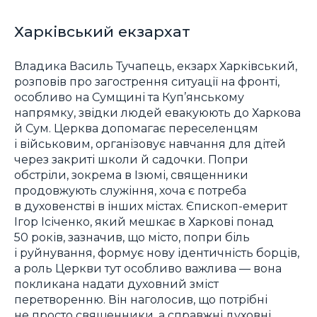
Харківський екзархат
Владика Василь Тучапець, екзарх Харківський,
розповів про загострення ситуації на фронті,
особливо на Сумщині та Куп’янському
напрямку, звідки людей евакуюють до Харкова
й Сум. Церква допомагає переселенцям
і військовим, організовує навчання для дітей
через закриті школи й садочки. Попри
обстріли, зокрема в Ізюмі, священники
продовжують служіння, хоча є потреба
в духовенстві в інших містах. Єпископ-емерит
Ігор Ісіченко, який мешкає в Харкові понад
50 років, зазначив, що місто, попри біль
і руйнування, формує нову ідентичність борців,
а роль Церкви тут особливо важлива — вона
покликана надати духовний зміст
перетворенню. Він наголосив, що потрібні
не просто священники, а справжні духовні