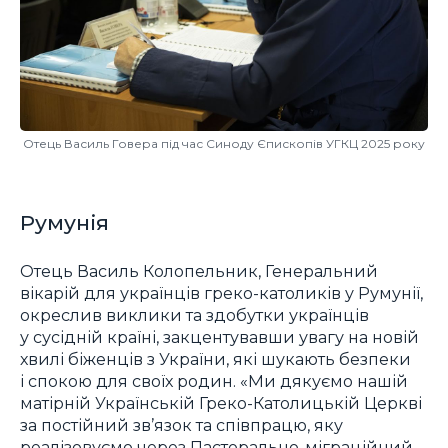
Отець Василь Говера під час Синоду Єпископів УГКЦ 2025 року
Румунія
Отець Василь Колопельник, Генеральний
вікарій для українців греко-католиків у Румунії,
окреслив виклики та здобутки українців
у сусідній країні, закцентувавши увагу на новій
хвилі біженців з України, які шукають безпеки
і спокою для своїх родин. «Ми дякуємо нашій
матірній Українській Греко-Католицькій Церкві
за постійний зв’язок та співпрацю, яку
реалізовуємо через Пасторально-міграційний