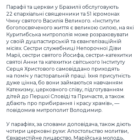
Парафії та церкви у Бразилії обслуговують
22 єпархіальні священники та 51 ієромонах
Чмну святого Василія Великого. «Інститути
богопосвяченого життя є великою силою, на які
Куритибська митрополія може розраховувати
у своїй душпастирській та євангелізаційній
місіях. Сестри служебниці Непорочної Діви
Марії, сестри святого Йосифа, сестри-катехитки
святої Анни та катехитки світського Інституту
Серця Христового самовіддано приходять
на поміч у пасторальній праці. Їхня присутність
дуже цінна, бо вони займаються навчанням
Катехизму, церковного співу, підготуванням
дітей до Першої Сповіді та Причастя, а також
дбають про прибирання і красу храмів», —
повідомив митрополит Володимир.
У парафіях, за словами доповідача, також діють
чотири церковні рухи: Апостольство молитви,
Євхаристійне лицарство, Марійська молодь,