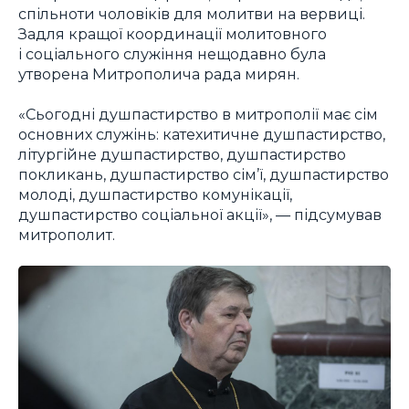
спільноти чоловіків для молитви на вервиці.
Задля кращої координації молитовного
і соціального служіння нещодавно була
утворена Митрополича рада мирян.
«Сьогодні душпастирство в митрополії має сім
основних служінь: катехитичне душпастирство,
літургійне душпастирство, душпастирство
покликань, душпастирство сім’ї, душпастирство
молоді, душпастирство комунікації,
душпастирство соціальної акції», — підсумував
митрополит.