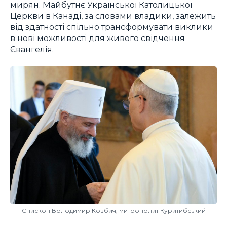
мирян. Майбутнє Української Католицької
Церкви в Канаді, за словами владики, залежить
від здатності спільно трансформувати виклики
в нові можливості для живого свідчення
Євангелія.
Єпископ Володимир Ковбич, митрополит Куритибський