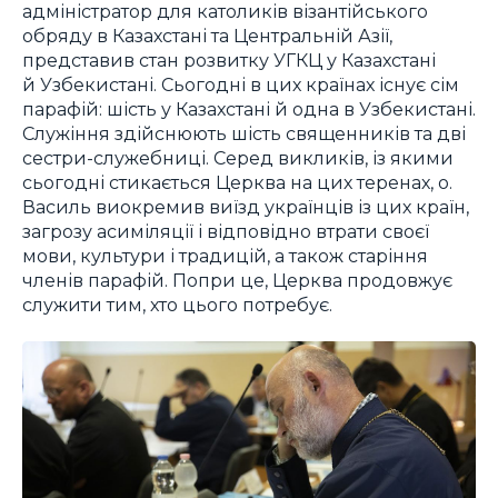
адміністратор для католиків візантійського
обряду в Казахстані та Центральній Азії,
представив стан розвитку УГКЦ у Казахстані
й Узбекистані. Сьогодні в цих країнах існує сім
парафій: шість у Казахстані й одна в Узбекистані.
Служіння здійснюють шість священників та дві
сестри-служебниці. Серед викликів, із якими
сьогодні стикається Церква на цих теренах, о.
Василь виокремив виїзд українців із цих країн,
загрозу асиміляції і відповідно втрати своєї
мови, культури і традицій, а також старіння
членів парафій. Попри це, Церква продовжує
служити тим, хто цього потребує.