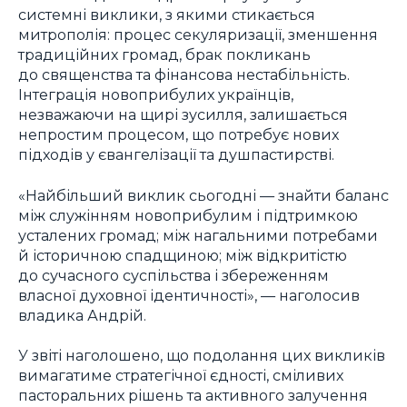
системні виклики, з якими стикається
митрополія: процес секуляризації, зменшення
традиційних громад, брак покликань
до священства та фінансова нестабільність.
Інтеграція новоприбулих українців,
незважаючи на щирі зусилля, залишається
непростим процесом, що потребує нових
підходів у євангелізації та душпастирстві.
«Найбільший виклик сьогодні — знайти баланс
між служінням новоприбулим і підтримкою
усталених громад; між нагальними потребами
й історичною спадщиною; між відкритістю
до сучасного суспільства і збереженням
власної духовної ідентичності», — наголосив
владика Андрій.
У звіті наголошено, що подолання цих викликів
вимагатиме стратегічної єдності, сміливих
пасторальних рішень та активного залучення