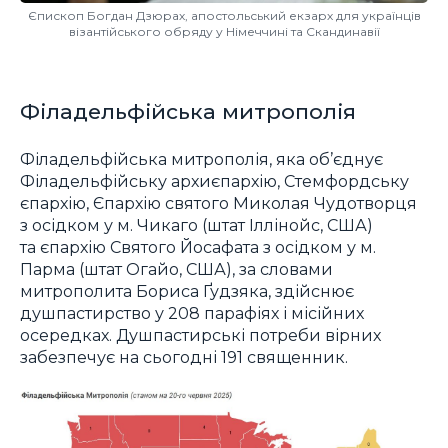
Єпископ Богдан Дзюрах, апостольський екзарх для українців
візантійського обряду у Німеччині та Скандинавії
Філадельфійська митрополія
Філадельфійська митрополія, яка об’єднує
Філадельфійську архиєпархію, Стемфордську
єпархію, Єпархію святого Миколая Чудотворця
з осідком у м. Чикаго (штат Іллінойс, США)
та єпархію Святого Йосафата з осідком у м.
Парма (штат Огайо, США), за словами
митрополита Бориса Ґудзяка, здійснює
душпастирство у 208 парафіях і місійних
осередках. Душпастирські потреби вірних
забезпечує на сьогодні 191 священник.