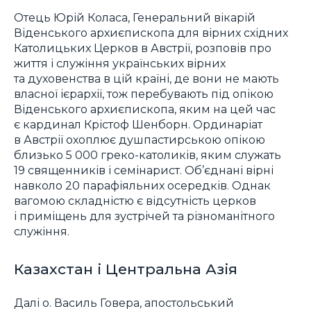
Отець Юрій Коласа, Генеральний вікарій
Віденського архиєпископа для вірних східних
Католицьких Церков в Австрії, розповів про
життя і служіння українських вірних
та духовенства в цій країні, де вони не мають
власної ієрархії, тож перебувають під опікою
Віденського архиєпископа, яким на цей час
є кардинал Крістоф Шенборн. Ординаріат
в Австрії охоплює душпастирською опікою
близько 5 000 греко-католиків, яким служать
19 священників і семінарист. Об’єднані вірні
навколо 20 парафіяльних осередків. Однак
вагомою складністю є відсутність церков
і приміщень для зустрічей та різноманітного
служіння.
Казахстан і Центральна Азія
Далі о. Василь Говера, апостольський