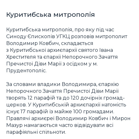
Куритибська митрополія
Куритибська митрополія, про яку під час
Синоду Єпископів УГКЦ розповів митрополит
Володимир Ковбич, складається
з Куритибської архиєпархії святого Івана
Хрестителя та єпархії Непорочного Зачаття
Пречистої Діви Марії з осідком у м.
Прудентополіс.
За словами владики Володимира, єпархію
Непорочного Зачаття Пречистої Діви Марії
творять 12 парафій та до 120 дочірніх громад-
церков. У Куритибській архиєпархії натомість
існує 17 парафій із майже 100 громадами.
Правлячі архиєреї Володимир Ковбич і Мирон
Мазур намагаються часто відвідувати всі
парафіяльні спільноти.