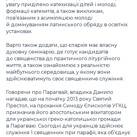
увагу приділено катехизації дітей і молоді,
формації катехитів, а також викликам,
пов’язаним з асиміляцією молоді
й домінуванням латинського обряду в освітніх
установах.
Варто також додати, що єпархія має власну
духовну семінарію, де готує кандидатів
до священства до практичного літургійного
життя, а також ознайомлює з реальністю
майбутнього середовища, у якому вони
здійснюватимуть своє священниче служіння.
Говорячи про Парагвай, владика Данило
нагадав, що на початку 2013 року Святий
Престол, на прохання Синоду Єпископів УГКЦ,
призначив його апостольським візитатором
для української греко-католицької громади
в Парагваю. Сьогодні для українців здійснює
служіння 1 священник при парафії, яка об’єднує