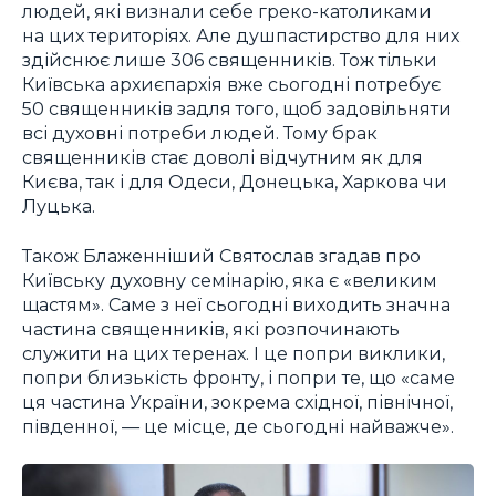
людей, які визнали себе греко-католиками
на цих територіях. Але душпастирство для них
здійснює лише 306 священників. Тож тільки
Київська архиєпархія вже сьогодні потребує
50 священників задля того, щоб задовільняти
всі духовні потреби людей. Тому брак
священників стає доволі відчутним як для
Києва, так і для Одеси, Донецька, Харкова чи
Луцька.
Також Блаженніший Святослав згадав про
Київську духовну семінарію, яка є «великим
щастям». Саме з неї сьогодні виходить значна
частина священників, які розпочинають
служити на цих теренах. І це попри виклики,
попри близькість фронту, і попри те, що «саме
ця частина України, зокрема східної, північної,
південної, — це місце, де сьогодні найважче».