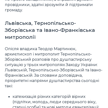
провідники, здатні зрозуміти й підтримати
громаду.
Львівська, Тернопільсько-
Зборівська та Івано-Франківська
митрополії
Опісля владика Теодор Мартинюк,
архиєпископ і митрополит Тернопільсько-
Зборівський розповів про душпастирську
ситуацію у трьох митрополіях Заходу України:
Львівській, Тернопільсько-Зборівській та Івано-
Франківській. За словами доповідача,
пріоритетні напрями душпастирства сьогодні
такі:
катехизація різних категорій вірних
(підлітки, молодь, люди середнього віку,
старші особи) та нові методи євангелізації;