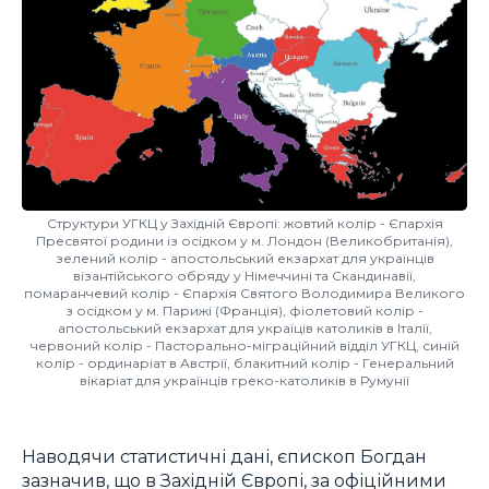
Структури УГКЦ у Західній Європі: жовтий колір - Єпархія
Пресвятої родини із осідком у м. Лондон (Великобританія),
зелений колір - апостольський екзархат для українців
візантійського обряду у Німеччині та Скандинавії,
помаранчевий колір - Єпархія Святого Володимира Великого
з осідком у м. Парижі (Франція), фіолетовий колір -
апостольський екзархат для україців католиків в Італії,
червоний колір - Пасторально-міграційний відділ УГКЦ, синій
колір - ординаріат в Австрії, блакитний колір - Генеральний
вікаріат для українців греко-католиків в Румунії
Наводячи статистичні дані, єпископ Богдан
зазначив, що в Західній Європі, за офіційними