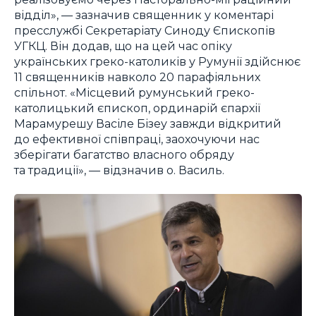
відділ», — зазначив священник у коментарі
пресслужбі Секретаріату Синоду Єпископів
УГКЦ. Він додав, що на цей час опіку
українських греко-католиків у Румунії здійснює
11 священників навколо 20 парафіяльних
спільнот. «Місцевий румунський греко-
католицький єпископ, ординарій єпархії
Марамурешу Васіле Бізеу завжди відкритий
до ефективної співпраці, заохочуючи нас
зберігати багатство власного обряду
та традиції», — відзначив о. Василь.