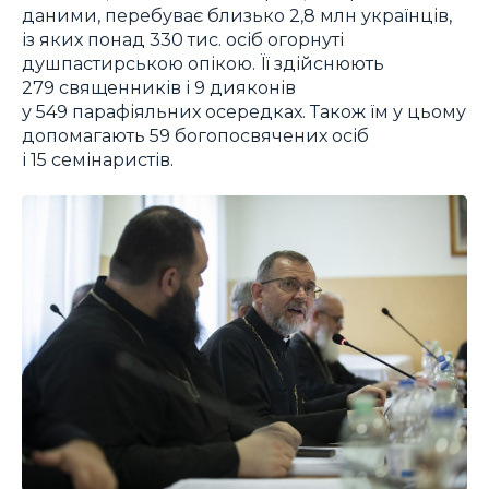
даними, перебуває близько 2,8 млн українців,
із яких понад 330 тис. осіб огорнуті
душпастирською опікою. Її здійснюють
279 священників і 9 дияконів
у 549 парафіяльних осередках. Також їм у цьому
допомагають 59 богопосвячених осіб
і 15 семінаристів.