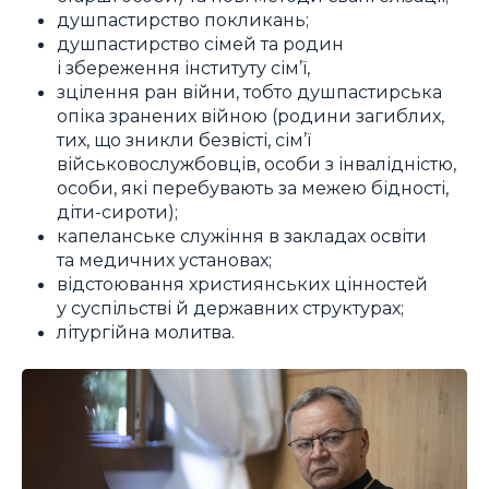
душпастирство покликань;
душпастирство сімей та родин
і збереження інституту сім’ї,
зцілення ран війни, тобто душпастирська
опіка зранених війною (родини загиблих,
тих, що зникли безвісті, сім’ї
військовослужбовців, особи з інвалідністю,
особи, які перебувають за межею бідності,
діти-сироти);
капеланське служіння в закладах освіти
та медичних установах;
відстоювання християнських цінностей
у суспільстві й державних структурах;
літургійна молитва.