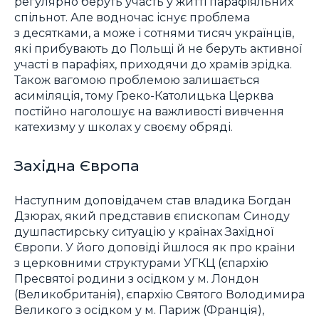
регулярно беруть участь у житті парафіяльних
спільнот. Але водночас існує проблема
з десятками, а може і сотнями тисяч українців,
які прибувають до Польщі й не беруть активної
участі в парафіях, приходячи до храмів зрідка.
Також вагомою проблемою залишається
асиміляція, тому Греко-Католицька Церква
постійно наголошує на важливості вивчення
катехизму у школах у своєму обряді.
Західна Європа
Наступним доповідачем став владика Богдан
Дзюрах, який представив єпископам Синоду
душпастирську ситуацію у країнах Західної
Європи. У його доповіді йшлося як про країни
з церковними структурами УГКЦ (єпархію
Пресвятої родини з осідком у м. Лондон
(Великобританія), єпархію Святого Володимира
Великого з осідком у м. Париж (Франція),