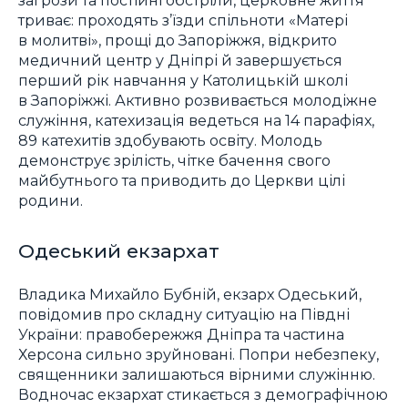
загрози та постійні обстріли, церковне життя
триває: проходять з’їзди спільноти «Матері
в молитві», прощі до Запоріжжя, відкрито
медичний центр у Дніпрі й завершується
перший рік навчання у Католицькій школі
в Запоріжжі. Активно розвивається молодіжне
служіння, катехизація ведеться на 14 парафіях,
89 катехитів здобувають освіту. Молодь
демонструє зрілість, чітке бачення свого
майбутнього та приводить до Церкви цілі
родини.
Одеський екзархат
Владика Михайло Бубній, екзарх Одеський,
повідомив про складну ситуацію на Півдні
України: правобережжя Дніпра та частина
Херсона сильно зруйновані. Попри небезпеку,
священники залишаються вірними служінню.
Водночас екзархат стикається з демографічною