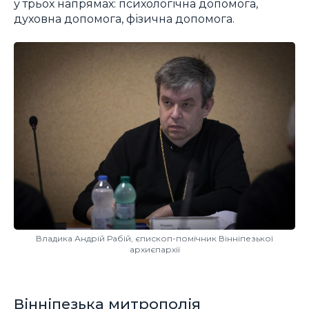
у трьох напрямах: психологічна допомога,
духовна допомога, фізична допомога.
Владика Андрій Рабій, єпископ-помічник Вінніпезької
архиєпархії
Вінніпезька митрополія