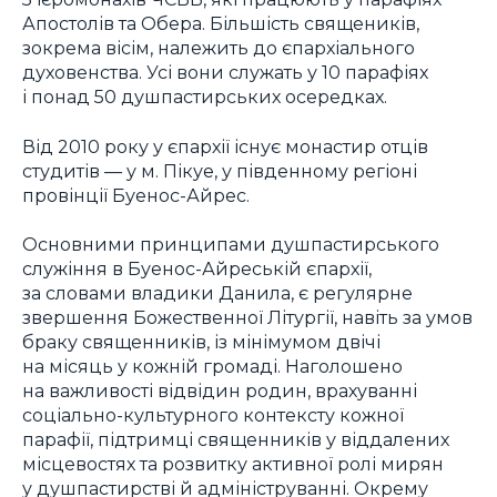
Апостолів та Обера. Більшість священиків,
зокрема вісім, належить до єпархіального
духовенства. Усі вони служать у 10 парафіях
і понад 50 душпастирських осередках.
Від 2010 року у єпархії існує монастир отців
студитів — у м. Пікуе, у південному регіоні
провінції Буенос-Айрес.
Основними принципами душпастирського
служіння в Буенос-Айреській єпархії,
за словами владики Данила, є регулярне
звершення Божественної Літургії, навіть за умов
браку священників, із мінімумом двічі
на місяць у кожній громаді. Наголошено
на важливості відвідин родин, врахуванні
соціально-культурного контексту кожної
парафії, підтримці священників у віддалених
місцевостях та розвитку активної ролі мирян
у душпастирстві й адмініструванні. Окрему