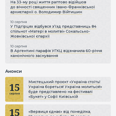
На 33-му році життя раптово відійшов
до вічності священник Івано-Франківської
архиєпархії о. Володимир Війтишин
10 серпня
У Підгірцях відбувся з’їзд представниць 84
спільнот «Матері в молитві» Сокальсько-
Жовківської єпархії
10 серпня
В Аргентині парафія УГКЦ відзначила 60-річчя
канонічного заснування
Анонси
Мистецький проєкт «Україна стоїть!
15
Україна бореться! Україна молиться!»
буде представлено на фестивалі
серпня
«Букет» у Софії Київській
15
«Вервиця єднає» від понеділка,