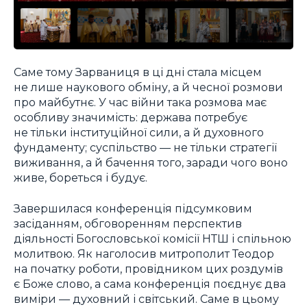
Саме тому Зарваниця в ці дні стала місцем
не лише наукового обміну, а й чесної розмови
про майбутнє. У час війни така розмова має
особливу значимість: держава потребує
не тільки інституційної сили, а й духовного
фундаменту; суспільство — не тільки стратегії
виживання, а й бачення того, заради чого воно
живе, бореться і будує.
Завершилася конференція підсумковим
засіданням, обговоренням перспектив
діяльності Богословської комісії НТШ і спільною
молитвою. Як наголосив митрополит Теодор
на початку роботи, провідником цих роздумів
є Боже слово, а сама конференція поєднує два
виміри — духовний і світський. Саме в цьому