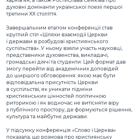
харків’ян, а також Ростислава Семківа про
духовні домінанти української поезії першої
третини ХХ століття.
Завершальним етапом конференції став
круглий стіл «Шляхи взаємодії Церкви
і держави в розбудові християнського
суспільства». У ньому взяли участь науковці,
представники духовенства, викладачі,
громадські діячі та студенти. Цей формат дав
змогу перейти від академічних доповідей
до ширшого обговорення: якою має бути
відповідальна присутність Церкви
в суспільстві, як уникати підміни
християнських цінностей політичною
риторикою і як водночас не витісняти віру
з публічного простору, де формуються рішення,
культура та майбутнє держави.
У підсумку конференція «Слово і Церква»
показала, що розмова про християнську