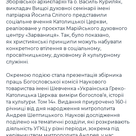
Зборівської архиєпархії та о. Василь Куриляк,
викладач Вищої духовної семінарії імені
патріарха Йосипа Сліпого представили
соціальне вчення Католицької Церкви,
реалізоване у проєктах Марійського духовного
центру «Зарваниця». Так, було показано,
як християнські принципи можуть набувати
конкретного втілення в соціальному,
просвітницькому, духовному й культурному
служінні.
Окремою подією стала презентація збірника
праць Богословської комісії Наукового
товариства імені Шевченка «Українська Греко-
Католицька Церква: виміри богослов’я, історії
та культури. Том 14». Видання приурочено 160-ї
річниці від дня народження митрополита
Андрея Шептицького. Наукові дослідження
поділено на тематичні розділи, які розкривають
діяльність УГКЦ у різні періоди, зокрема під
керівництвом митрополита Андрея, у час