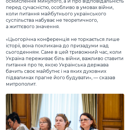
осмислення минулого, а й про відповідальність
перед сучасністю, особливо в умовах війни,
коли питання майбутнього українського
суспільства набуває не теоретичного,
а життєвого значення.
«Цьогорічна конференція не торкається лише
історії, вона покликана до призадуми над
сьогоденням. Саме в цей тривожний час, коли
Україна переживає біль війни, важливо ставити
питання про те, якою Українська держава
бачить своє майбутнє і на яких духовних
підвалинах прагне його будувати», — сказав
митрополит.