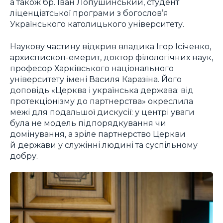
а також бр. Іван Лопушинський, студент
ліценціатської програми з богослов’я
Українського католицького університету.
Наукову частину відкрив владика Ігор Ісіченко,
архиєпископ-емерит, доктор філологічних наук,
професор Харківського національного
університету імені Василя Каразіна. Його
доповідь «Церква і українська держава: від
протекціонізму до партнерства» окреслила
межі для подальшої дискусії: у центрі уваги
була не модель підпорядкування чи
домінування, а зріле партнерство Церкви
й держави у служінні людині та суспільному
добру.