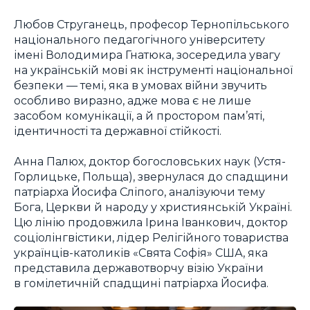
Любов Струганець, професор Тернопільського
національного педагогічного університету
імені Володимира Гнатюка, зосередила увагу
на українській мові як інструменті національної
безпеки — темі, яка в умовах війни звучить
особливо виразно, адже мова є не лише
засобом комунікації, а й простором пам’яті,
ідентичності та державної стійкості.
Анна Палюх, доктор богословських наук (Устя-
Горлицьке, Польща), звернулася до спадщини
патріарха Йосифа Сліпого, аналізуючи тему
Бога, Церкви й народу у християнській Україні.
Цю лінію продовжила Ірина Іванкович, доктор
соціолінгвістики, лідер Релігійного товариства
українців-католиків «Свята Софія» США, яка
представила державотворчу візію України
в гомілетичній спадщині патріарха Йосифа.