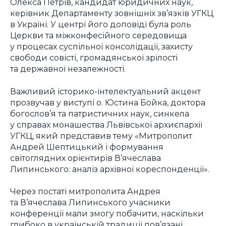
Олекса Петрів, кандидат юридичних наук,
керівник Департаменту зовнішніх зв’язків УГКЦ
в Україні. У центрі його доповіді була роль
Церкви та міжконфесійного середовища
у процесах суспільної консолідації, захисту
свободи совісті, громадянської зрілості
та державної незалежності.
Важливий історико-інтелектуальний акцент
прозвучав у виступі о. Юстина Бойка, доктора
богослов’я та патристичних наук, синкела
у справах монашества Львівської архиєпархії
УГКЦ, який представив тему «Митрополит
Андрей Шептицький і формування
світоглядних орієнтирів В’ячеслава
Липинського: аналіз архівної кореспонденції».
Через постаті митрополита Андрея
та В’ячеслава Липинського учасники
конференції мали змогу побачити, наскільки
глибоко в українській традиції пов’язані