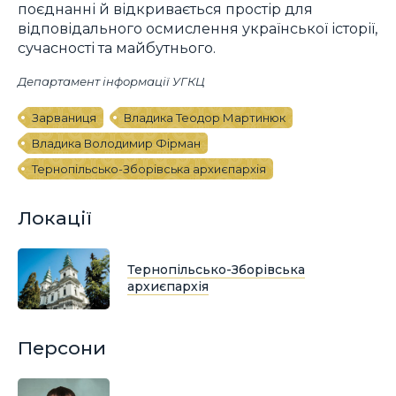
поєднанні й відкривається простір для
відповідального осмислення української історії,
сучасності та майбутнього.
Департамент інформації УГКЦ
Зарваниця
Владика Теодор Мартинюк
Владика Володимир Фірман
Тернопільсько-Зборівська архиєпархія
Локації
Тернопільсько-Зборівська
архиєпархія
Персони