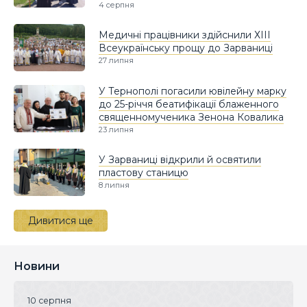
4 серпня
Медичні працівники здійснили ХІІІ
Всеукраїнську прощу до Зарваниці
27 липня
У Тернополі погасили ювілейну марку
до 25-річчя беатифікації блаженного
священномученика Зенона Ковалика
23 липня
У Зарваниці відкрили й освятили
пластову станицю
8 липня
Дивитися ще
Новини
10 серпня