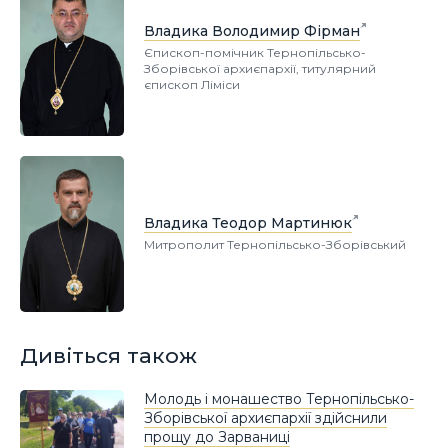
Владика Володимир Фірман
Єпископ-помічник Тернопільсько-
Зборівської архиєпархії, титулярний
єпископ Ліміси
Владика Теодор Мартинюк
Митрополит Тернопільсько-Зборівський
Дивіться також
Молодь і монашество Тернопільсько-
Зборівської архиєпархії здійснили
прощу до Зарваниці