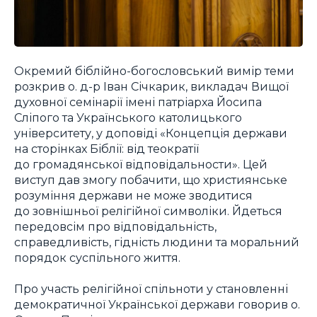
Окремий біблійно-богословський вимір теми
розкрив о. д-р Іван Січкарик, викладач Вищої
духовної семінарії імені патріарха Йосипа
Сліпого та Українського католицького
університету, у доповіді «Концепція держави
на сторінках Біблії: від теократії
до громадянської відповідальности». Цей
виступ дав змогу побачити, що християнське
розуміння держави не може зводитися
до зовнішньої релігійної символіки. Йдеться
передовсім про відповідальність,
справедливість, гідність людини та моральний
порядок суспільного життя.
Про участь релігійної спільноти у становленні
демократичної Української держави говорив о.