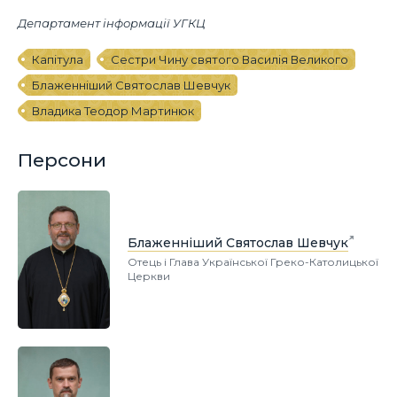
Департамент інформації УГКЦ
Капітула
Сестри Чину святого Василія Великого
Блаженніший Святослав Шевчук
Владика Теодор Мартинюк
Персони
Блаженніший Святослав Шевчук
Отець і Глава Української Греко-Католицької
Церкви