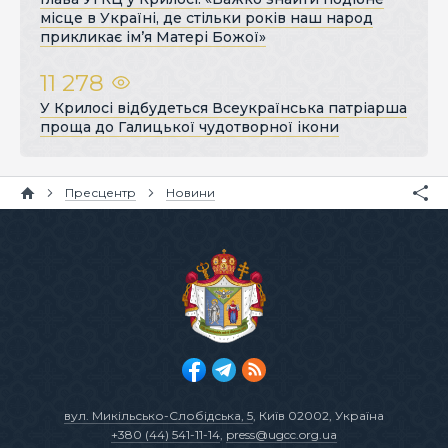
місце в Україні, де стільки років наш народ
прикликає ім’я Матері Божої»
11 278
У Крилосі відбудеться Всеукраїнська патріарша
проща до Галицької чудотворної ікони
Пресцентр
Новини
вул. Микільсько-Слобідська, 5
, Київ 02002, Україна
+380 (44) 541-11-14
,
press@ugcc.org.ua