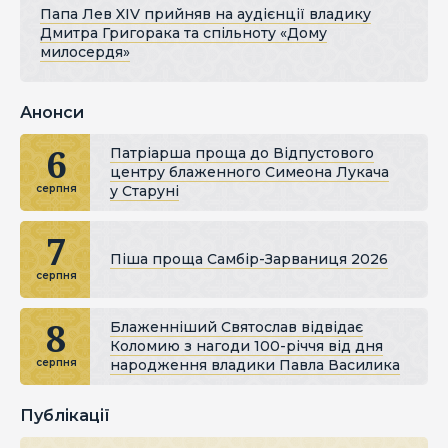
Папа Лев XIV прийняв на аудієнції владику
Дмитра Григорака та спільноту «Дому
милосердя»
Анонси
6
Патріарша проща до Відпустового
центру блаженного Симеона Лукача
у Старуні
серпня
7
Піша проща Самбір-Зарваниця 2026
серпня
8
Блаженніший Святослав відвідає
Коломию з нагоди 100-річчя від дня
народження владики Павла Василика
серпня
Публікації