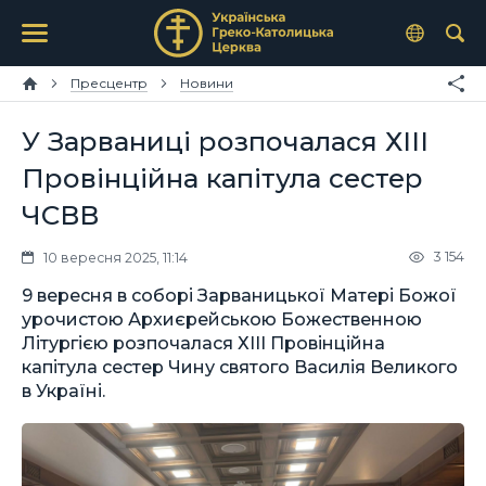
Пресцентр
Новини
У Зарваниці розпочалася ХІІІ
Провінційна капітула сестер
ЧСВВ
3 154
10 вересня 2025, 11:14
9 вересня в соборі Зарваницької Матері Божої
урочистою Архиєрейською Божественною
Літургією розпочалася ХІІІ Провінційна
капітула сестер Чину святого Василія Великого
в Україні.