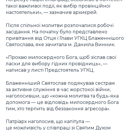
такої важливої події, як вибір провінційної
настоятельки», — зазначив архиєрей.
Після спільної молитви розпочалися робочі
засідання. На початку було представлено
привітання від Отця і Глави УГКЦ Блаженнішого
Святослава, яке зачитала м. Даниїла Винник.
«Прохаю милосердного Бога, щоб зіслав свої
ласки для вибору гідних провідниць», —
написав у листі Предстоятель УГКЦ.
Блаженніший Святослав подякував сестрам
за активне служіння в час жорстокої війни,
наголосивши, що «кожна молитва та будь-яка
допомога — це відповідь милосердного Бога
тим, хто терпить від беззаконня агресора».
Патріарх наголосив, що капітула —
це можливість у співпраці зі Святим Духом