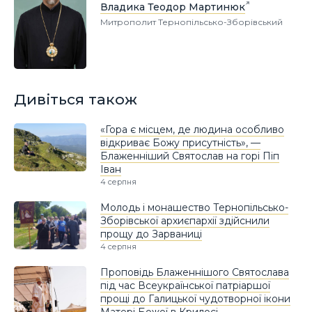
Владика Теодор Мартинюк
Митрополит Тернопільсько-Зборівський
Дивіться також
«Гора є місцем, де людина особливо
відкриває Божу присутність», —
Блаженніший Святослав на горі Піп
Іван
4 серпня
Молодь і монашество Тернопільсько-
Зборівської архиєпархії здійснили
прощу до Зарваниці
4 серпня
Проповідь Блаженнішого Святослава
під час Всеукраїнської патріаршої
прощі до Галицької чудотворної ікони
Матері Божої в Крилосі