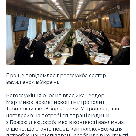
Про це повідомляє пресслужба сестер
василіанок в Україні.
Богослужіння очолив владика Теодор
Мартинюк, архиєпископ і митрополит
Тернопільсько-Зборівський. У проповіді він
наголосив на потребі співпраці людини
з Божою дією, особливо в контексті важливих
рішень, що стоять перед капітулою. «Божа дія
потребує нашої співпраці, особливо в контексті