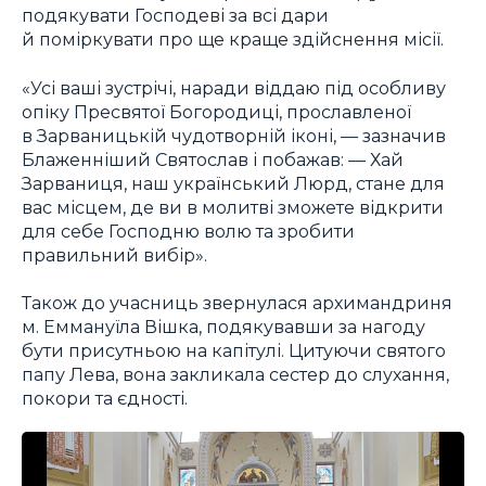
подякувати Господеві за всі дари
й поміркувати про ще краще здійснення місії.
«Усі ваші зустрічі, наради віддаю під особливу
опіку Пресвятої Богородиці, прославленої
в Зарваницькій чудотворній іконі, — зазначив
Блаженніший Святослав і побажав: — Хай
Зарваниця, наш український Люрд, стане для
вас місцем, де ви в молитві зможете відкрити
для себе Господню волю та зробити
правильний вибір».
Також до учасниць звернулася архимандриня
м. Еммануїла Вішка, подякувавши за нагоду
бути присутньою на капітулі. Цитуючи святого
папу Лева, вона закликала сестер до слухання,
покори та єдності.