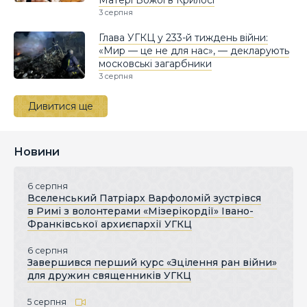
3 серпня
Глава УГКЦ у 233-й тиждень війни:
«Мир — це не для нас», — декларують
московські загарбники
3 серпня
Дивитися ще
Новини
6 серпня
Вселенський Патріарх Варфоломій зустрівся
в Римі з волонтерами «Мізерікордії» Івано-
Франківської архиєпархії УГКЦ
6 серпня
Завершився перший курс «Зцілення ран війни»
для дружин священників УГКЦ
5 серпня