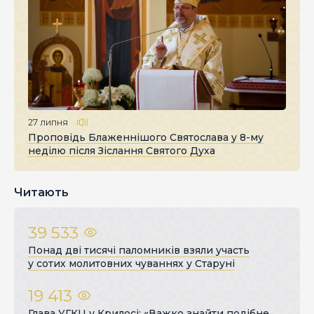
27 липня
Проповідь Блаженнішого Святослава у 8-му
неділю після Зіслання Святого Духа
Читають
39 533
Понад дві тисячі паломників взяли участь
у сотих молитовних чуваннях у Старуні
19 413
Глава УГКЦ у Крилосі: «Важко знайти подібне