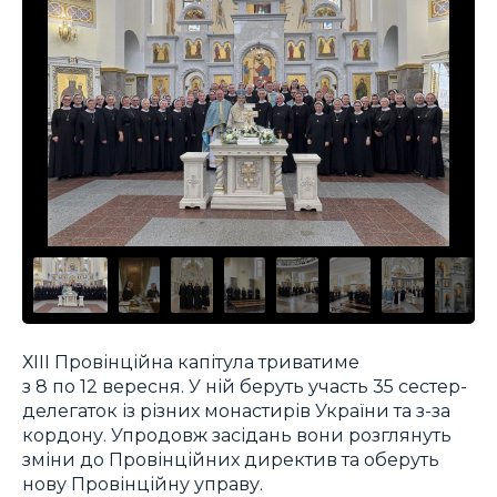
ХІІІ Провінційна капітула триватиме
з 8 по 12 вересня. У ній беруть участь 35 сестер-
делегаток із різних монастирів України та з-за
кордону. Упродовж засідань вони розглянуть
зміни до Провінційних директив та оберуть
нову Провінційну управу.