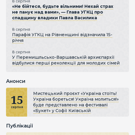
8 серпня
«Не бійтеся, будьте вільними! Нехай страх
не панує над вами», — Глава УГКЦ про
спадщину владики Павла Василика
8 серпня
Парафія УГКЦ на Рівненщині відзначила 15-
річчя
8 серпня
У Перемишльсько-Варшавській архиєпархії
відбулися перші реколекції для молодих сімей
Анонси
Мистецький проєкт «Україна стоїть!
15
Україна бореться! Україна молиться!»
буде представлено на фестивалі
серпня
«Букет» у Софії Київській
Публікації