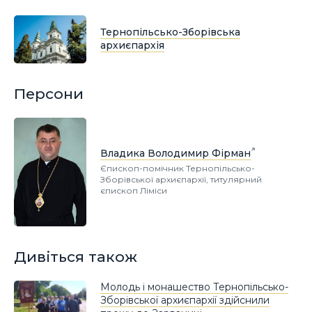
Тернопільсько-Зборівська
архиєпархія
Персони
Владика Володимир Фірман
Єпископ-помічник Тернопільсько-
Зборівської архиєпархії, титулярний
єпископ Ліміси
Дивіться також
Молодь і монашество Тернопільсько-
Зборівської архиєпархії здійснили