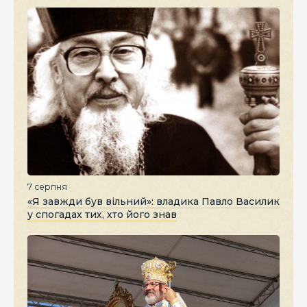
7 серпня
«Я завжди був вільний»: владика Павло Василик
у спогадах тих, хто його знав