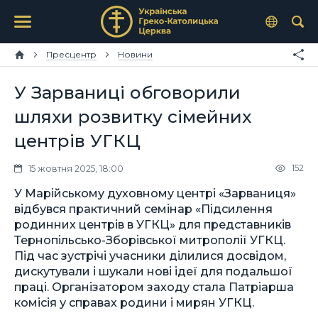
Пресцентр
Новини
У Зарваниці обговорили
шляхи розвитку сімейних
центрів УГКЦ
152
15 жовтня 2025, 18:00
У Марійському духовному центрі «Зарваниця»
відбувся практичний семінар «Підсилення
родинних центрів в УГКЦ» для представників
Тернопільсько-Зборівської митрополії УГКЦ.
Під час зустрічі учасники ділилися досвідом,
дискутували і шукали нові ідеї для подальшої
праці. Організатором заходу стала Патріарша
комісія у справах родини і мирян УГКЦ.