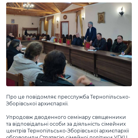
Про це повідомляє пресслужба Тернопільсько-
Зборівської архиєпархії.
Упродовж дводенного семінару священники
та відповідальні особи за діяльність сімейних
центрів Тернопільсько-Зборівської архиєпархії
обговорили Стратегію сімейної політики УГКЦ,