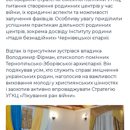
питання створення родинних центрів у час
війни, їх юридичні аспекти та можливості
залучення фахівців. Особливу увагу приділили
успішним практикам діяльності родинних
центрів, зокрема досвіду Інституту родини
«Надія безнадійних» Чернівецької єпархії.
Відтак із присутніми зустрівся владика
Володимир Фірман, єпископоп-помічник
Тернопільсько-Зборівської архиєпархії. Він
подякував усім, хто служить справі зміцнення
українських родин, наголосив на важливості
виховання молоді у християнських цінностях
і заохотив активно впроваджувати Стратегію
УГКЦ «Лікування ран війни».