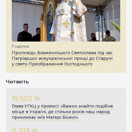
7 серпня
Проповідь Блаженнішого Святослава під час
Патріаршої всеукраїнської прощі до Старуні
у свято Преображення Господнього
Читають
19 503
Глава УГКЦ у Крилосі: «Важко знайти подібне
місце в Україні, де стільки років наш народ
прикликає ім’я Матері Божої»
11 323