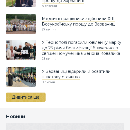
прощу до Зарваниці
4 серпня
Медичні працівники здійснили ХІІІ
Всеукраїнську прощу до Зарваниці
27 липня
У Тернополі погасили ювілейну марку
до 25-річчя беатифікації блаженного
священномученика Зенона Ковалика
23 липня
У Зарваниці відкрили й освятили
пластову станицю
8 липня
Дивитися ще
Новини