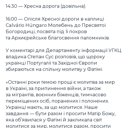
14:30 — Хресна дорога (довільна).
16:00 — Опісля Хресної дороги в каплиці
Calvário Húngaro Молебень до Пресвятої
Богородиці, посвята під Її покров
та Архиєрейське благосвення паломників.
У коментарі для Департаменту інформації УГКЦ
владика Степан Сус розповів, що щороку
українці Португалії та Західної Європи
збираються на спільну молитву у Фатімі.
«Останні роки темою прощі є молитва за мир
в Україні, за припинення війни, а також
за мігрантів, воєнних біженців, тимчасово
переміщених осіб, поранених і полонених.
Українці мають, за що молитися. Наше
завдання — бути разом і просити Матір Божу,
яка об’явилася у Фатімі й закликала світ
молитися за мир, молитися разом, просити