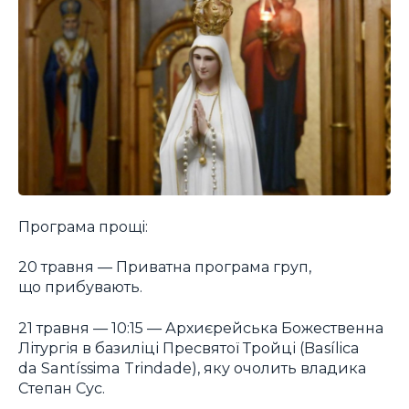
Програма прощі:
20 травня — Приватна програма груп,
що прибувають.
21 травня — 10:15 — Архиєрейська Божественна
Літургія в базиліці Пресвятої Тройці (Basílica
da Santíssima Trindade), яку очолить владика
Степан Сус.