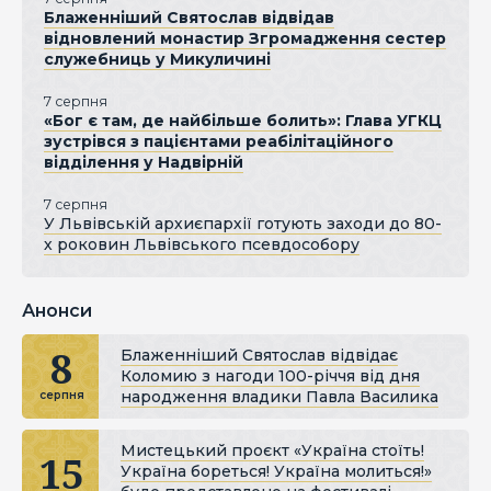
Блаженніший Святослав відвідав
відновлений монастир Згромадження сестер
служебниць у Микуличині
7 серпня
«Бог є там, де найбільше болить»: Глава УГКЦ
зустрівся з пацієнтами реабілітаційного
відділення у Надвірній
7 серпня
У Львівській архиєпархії готують заходи до 80-
х роковин Львівського псевдособору
Анонси
8
Блаженніший Святослав відвідає
Коломию з нагоди 100-річчя від дня
народження владики Павла Василика
серпня
Мистецький проєкт «Україна стоїть!
15
Україна бореться! Україна молиться!»