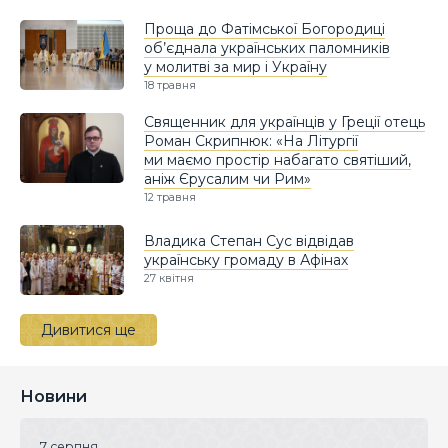
Проща до Фатімської Богородиці
об’єднала українських паломників
у молитві за мир і Україну
18 травня
Священник для українців у Греції отець
Роман Скрипнюк: «На Літургії
ми маємо простір набагато святіший,
аніж Єрусалим чи Рим»
12 травня
Владика Степан Сус відвідав
українську громаду в Афінах
27 квітня
Дивитися ще
Новини
7 серпня