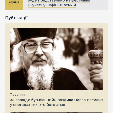
буде представлено на фестивалі
серпня
«Букет» у Софії Київській
Публікації
7 серпня
«Я завжди був вільний»: владика Павло Василик
у спогадах тих, хто його знав