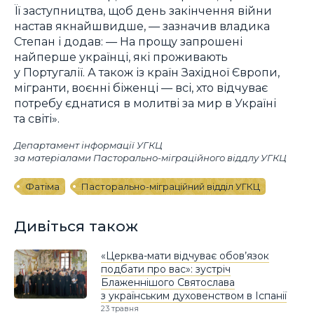
Її заступництва, щоб день закінчення війни
настав якнайшвидше, — зазначив владика
Степан і додав: — На прощу запрошені
найперше українці, які проживають
у Португалії. А також із країн Західної Європи,
мігранти, воєнні біженці — всі, хто відчуває
потребу єднатися в молитві за мир в Україні
та світі».
Департамент інформації УГКЦ
за матеріалами Пасторально-міграційного віддлу УГКЦ
Фатіма
Пасторально-міграційний відділ УГКЦ
Дивіться також
«Церква-мати відчуває обов’язок
подбати про вас»: зустріч
Блаженнішого Святослава
з українським духовенством в Іспанії
23 травня