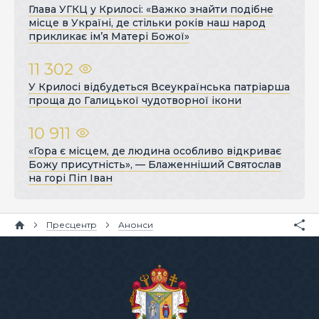
Глава УГКЦ у Крилосі: «Важко знайти подібне
місце в Україні, де стільки років наш народ
прикликає ім’я Матері Божої»
11 302
У Крилосі відбудеться Всеукраїнська патріарша
проща до Галицької чудотворної ікони
10 911
«Гора є місцем, де людина особливо відкриває
Божу присутність», — Блаженніший Святослав
на горі Піп Іван
Пресцентр
Анонси