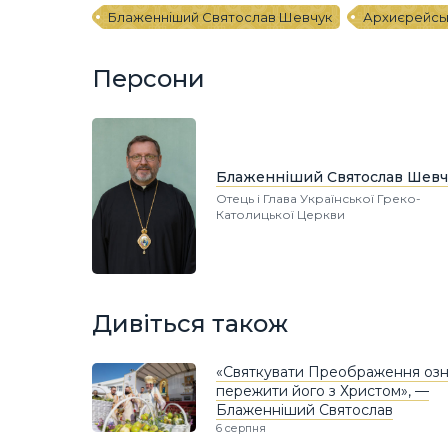
Блаженніший Святослав Шевчук
Архиєрейськ
Персони
Блаженніший Святослав Шевч
Отець і Глава Української Греко-
Католицької Церкви
Дивіться також
«Святкувати Преображення озн
пережити його з Христом», —
Блаженніший Святослав
6 серпня