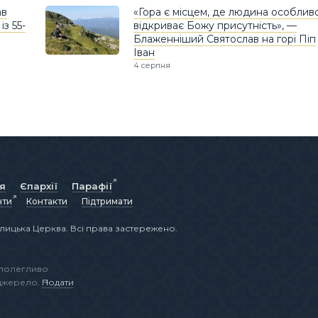
ав
«Гора є місцем, де людина особлив
з 55-
відкриває Божу присутність», —
Блаженніший Святослав на горі Піп
Іван
4 серпня
ія
Єпархії
Парафії
нти
Контакти
Підтримати
лицька Церква. Всі права застережено.
аполегливо
 джерело.
Подати