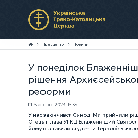
Пресцентр
Новини
У понеділок Блаженні
рішення Архиєрейсько
реформи
5 лютого 2023, 15:35
У нас закінчився Синод. Ми прийняли ріше
Отець і Глава УГКЦ Блаженніший Святос
йому поставили студенти Тернопільського 