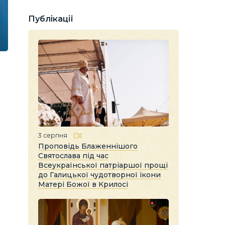
Публікації
3 серпня
Проповідь Блаженнішого
Святослава під час
Всеукраїнської патріаршої прощі
до Галицької чудотворної ікони
Матері Божої в Крилосі