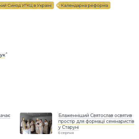
ий Синод УГКЦ в Україні
Календарна реформа
ук
ачає
Блаженніший Святослав освятив
простір для формації семінаристів
у Старуні
6 серпня