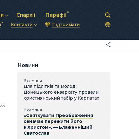
ія
Єпархії
Парафії
и
Контакти
Підтримати
астирська рада
нод
нсово-господарська діяльність
Загальна інформація
ди
ки та комунікації
Глава УГКЦ
ністративні питання
Синоди Єпископів
підрозділи
Трибунал
Патріарша курія
Новини
Єпархії та екзархати
6 серпня
Для підлітків та молоді
Донецького екзархату провели
християнський табір у Карпатах
023
6 серпня
«Святкувати Преображення
означає пережити його
з Христом», — Блаженніший
Святослав