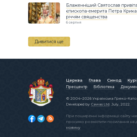
Блаженніший Святослав привіт
єпископа-емерита Петра Крика і
річчям священства
6 серпня
Дивитися ще
Церква
Глава
Синод
Кур
Пресцентр
Бібліотека
Докуме
© 2004–2026 Українська Греко-Като
Developed by
Cawas Ltd
. July, 2022.
При поширенні інформації сайту н
просимо розмістити посилання на
новину