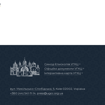
о
Синод Єпископів УГКЦ
Офіційні документи УГКЦ
Інтерактивна карта УГКЦ
вул. Микільсько-Слобідська, 5
, Київ 02002, Україна
+380 (44) 541-11-14
,
press@ugcc.org.ua