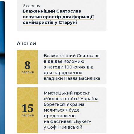
6 серпня
Блаженніший Святослав
освятив простір для формації
семінаристів у Старуні
Анонси
Блаженніший Святослав
8
відвідає Коломию
з нагоди 100-річчя від
дня народження
серпня
владики Павла Василика
Мистецький проєкт
«Україна стоїть! Україна
15
бореться! Україна
молиться!» буде
представлено
серпня
на фестивалі «Букет»
у Софії Київській