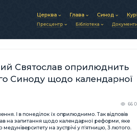
Церква
Глава
Синод
Кур
Пресцентр
Бібліотека
Документ
Про УГКЦ
Блаженніший Святослав
Синод Єпископів
Душп
Історія УГКЦ
Біографія
Архиєрейський Си
Фіна
Новини
Святе Письмо
Структура УГКЦ
Фотографії
Митрополичі Сино
Зв’яз
Анонси
Богослужіння
Майбутнє УГКЦ
Щоденні відеозвернення
Єпископи
Адмі
Публікації
Молитви
Інші 
Історії
Подкасти
ший Святослав оприлюднить
Фото та відео
Архів новин (2013–2022)
го Синоду щодо календарної
66 
ння. І в понеділок їх оприлюднимо. Так відповів
лав на запитання щодо календарної реформи, яке
медуніверситету на зустрічі у п’ятницю, 3 лютого.