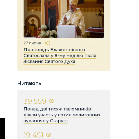
27 липня
Проповідь Блаженнішого
Святослава у 8-му неділю після
Зіслання Святого Духа
Читають
39 559
Понад дві тисячі паломників
взяли участь у сотих молитовних
чуваннях у Старуні
19 451