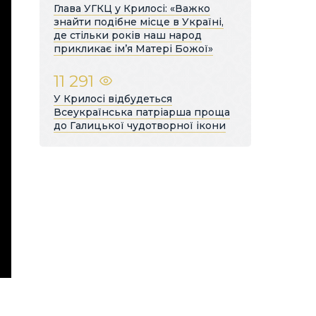
Глава УГКЦ у Крилосі: «Важко
знайти подібне місце в Україні,
де стільки років наш народ
прикликає ім’я Матері Божої»
11 291
У Крилосі відбудеться
Всеукраїнська патріарша проща
до Галицької чудотворної ікони