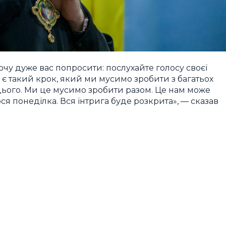
очу дуже вас попросити: послухайте голосу своєї
 є такий крок, який ми мусимо зробити з багатьох
ього. Ми це мусимо зробити разом. Це нам може
я понеділка. Вся інтрига буде розкрита», — сказав