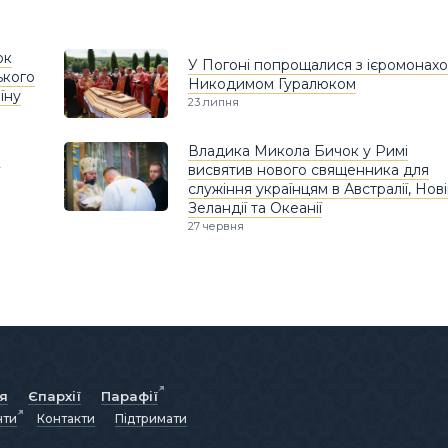
ок
У Погоні попрощалися з ієромонах
ького
Никодимом Гуралюком
їну
23 липня
Владика Микола Бичок у Римі
в
висвятив нового священника для
служіння українцям в Австралії, Нов
Зеландії та Океанії
27 червня
ія
Єпархії
Парафії
нти
Контакти
Підтримати