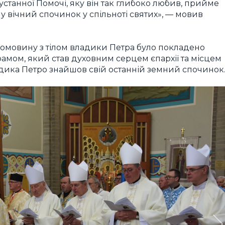
станної Помочі, яку він так глибоко любив, прийме
му вічний спочинок у спільноті святих», — мовив
домовину з тілом владики Петра було покладено
амом, який став духовним серцем єпархії та місцем
ладика Петро знайшов свій останній земний спочинок