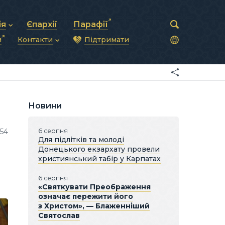
ія
Єпархії
Парафії
и
Контакти
Підтримати
астирська рада
нод
нсово-господарська діяльність
Загальна інформація
ди
ки та комунікації
Глава УГКЦ
ністративні питання
Синоди Єпископів
підрозділи
Трибунал
Патріарша курія
Новини
Єпархії та екзархати
54
6 серпня
Для підлітків та молоді
Донецького екзархату провели
християнський табір у Карпатах
6 серпня
«Святкувати Преображення
означає пережити його
з Христом», — Блаженніший
Святослав