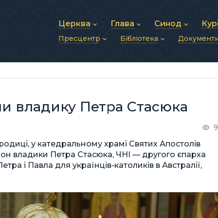
Церква
Глава
Синод
Кур
Пресцентр
Бібліотека
Документ
Про УГКЦ
Блаженніший Святослав
Синод Єпископів
Душп
Історія УГКЦ
Біографія
Архиєрейський Си
Фіна
Новини
Святе Письмо
Структура УГКЦ
Фотографії
Митрополичі Сино
Зв’яз
Анонси
Богослужіння
Майбутнє УГКЦ
Щоденні відеозвернення
Єпископи
Адмі
Публікації
Молитви
Інші 
Історії
Подкасти
и владику Петра Стасюка
Фото та відео
Архів новин (2013–2022)
9
ородиці, у катедральному храмі Святих Апостолів
рон владики Петра Стасюка, ЧНІ — другого єпарха
тра і Павла для українців-католиків в Австралії,