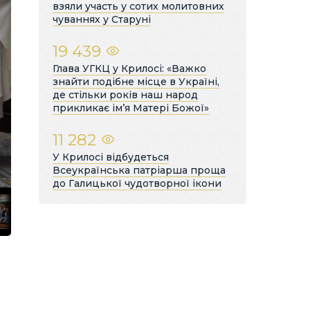
взяли участь у сотих молитовних
чуваннях у Старуні
19 439
Глава УГКЦ у Крилосі: «Важко
знайти подібне місце в Україні,
де стільки років наш народ
прикликає ім’я Матері Божої»
11 282
У Крилосі відбудеться
Всеукраїнська патріарша проща
до Галицької чудотворної ікони