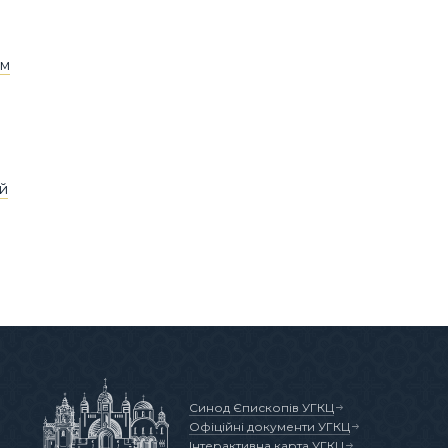
ом
ій
Синод Єпископів УГКЦ
Офіційні документи УГКЦ
Інтерактивна карта УГКЦ