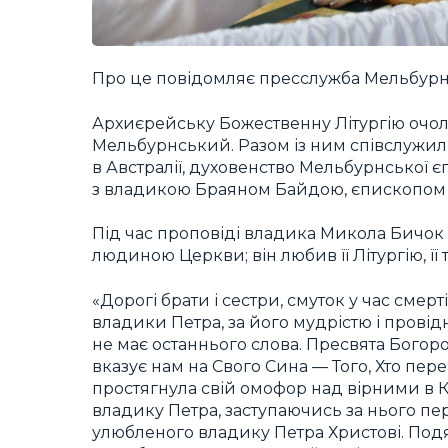
Про це повідомляє пресслужба Мельбурнсь
Архиєрейську Божественну Літургію очо
Мельбурнський. Разом із ним співслужи
в Австралії, духовенство Мельбурнської єп
з владикою Браяном Байдою, єпископом Т
Під час проповіді владика Микола Бичок
людиною Церкви; він любив її Літургію, її т
«Дорогі брати і сестри, смуток у час сме
владики Петра, за його мудрістю і провід
не має останнього слова. Пресвята Богор
вказує нам на Свого Сина — Того, Хто пере
простягнула свій омофор над вірними в К
владику Петра, заступаючись за нього п
улюбленого владику Петра Христові. Подя