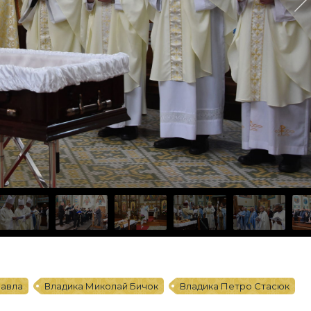
Павла
Владика Миколай Бичок
Владика Петро Стасюк