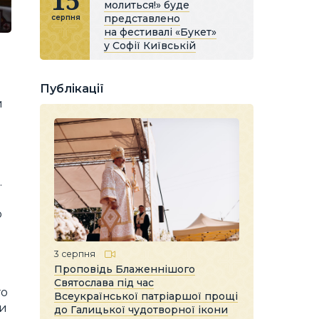
15
молиться!» буде
представлено
серпня
на фестивалі «Букет»
у Софії Київській
Публікації
и
.
ю
3 серпня
Проповідь Блаженнішого
Святослава під час
го
Всеукраїнської патріаршої прощі
ри
до Галицької чудотворної ікони