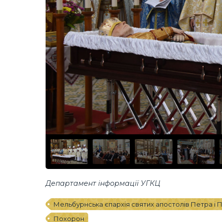
Департамент інформації УГКЦ
Мельбурнська єпархія святих апостолів Петра і 
Похорон