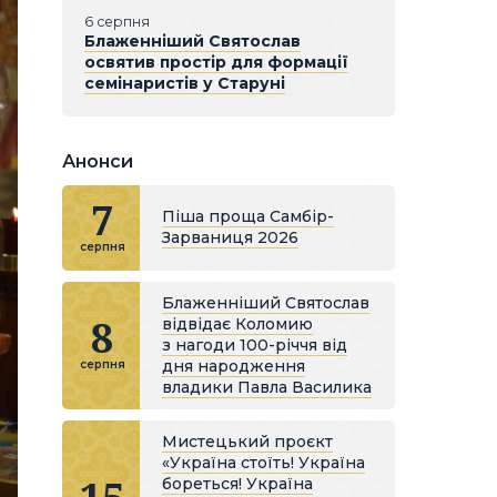
6 серпня
Блаженніший Святослав
освятив простір для формації
семінаристів у Старуні
Анонси
7
Піша проща Самбір-
Зарваниця 2026
серпня
Блаженніший Святослав
8
відвідає Коломию
з нагоди 100-річчя від
дня народження
серпня
владики Павла Василика
Мистецький проєкт
«Україна стоїть! Україна
бореться! Україна