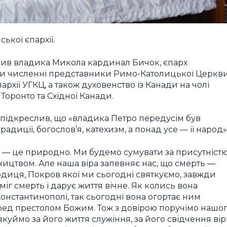
кої єпархії.
лив владика Микола кардинал Бичок, єпарх
ли численні представники Римо-Католицької Церкв
архії УГКЦ, а також духовенство із Канади на чолі
оронто та Східної Канади.
 підкреслив, що «владика Петро передусім був
радиції, богослов’я, катехизм, а понад усе — її народ»
рті — це природно. Ми будемо сумувати за присутніст
ництвом. Але наша віра запевняє нас, що смерть —
одиця, Покров якої ми сьогодні святкуємо, завжди
міг смерть і дарує життя вічне. Як колись вона
онстантинополі, так сьогодні вона огортає ним
еред престолом Божим. Тож з довірою поручімо нашо
куймо за його життя служіння, за його свідчення ві