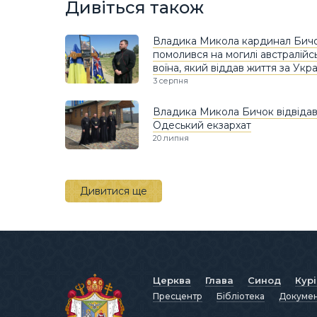
Дивіться також
Владика Микола кардинал Бич
помолився на могилі австралійс
воїна, який віддав життя за Укра
3 серпня
Владика Микола Бичок відвіда
Одеський екзархат
20 липня
Дивитися ще
Церква
Глава
Синод
Кур
Пресцентр
Бібліотека
Докуме