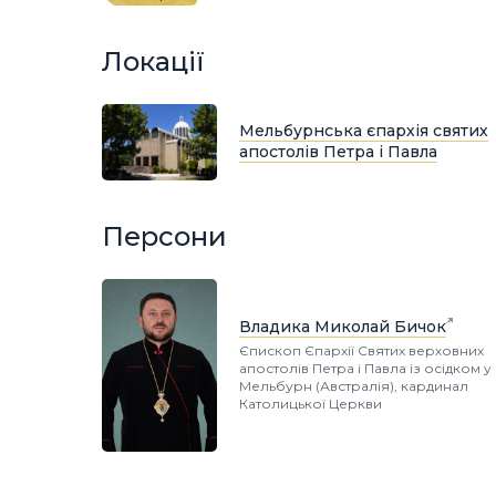
Локації
Мельбурнська єпархія святих
апостолів Петра і Павла
Персони
Владика Миколай Бичок
Єпископ Єпархії Святих верховних
апостолів Петра і Павла із осідком у 
Мельбурн (Австралія), кардинал
Католицької Церкви