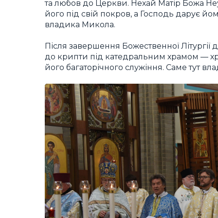
та любов до Церкви. Нехай Матір Божа Неу
його під свій покров, а Господь дарує йо
владика Микола.
Після завершення Божественної Літургії 
до крипти під катедральним храмом — хр
його багаторічного служіння. Саме тут в