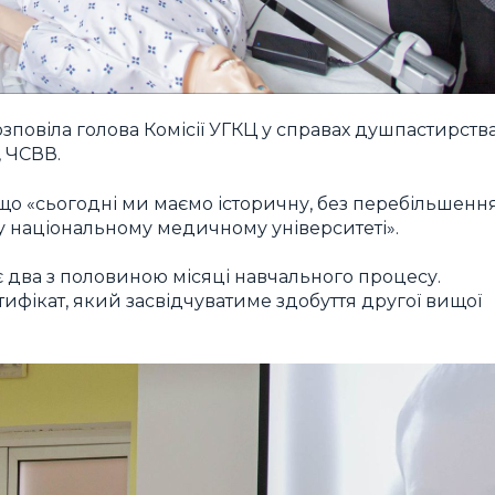
зповіла голова Комісії УГКЦ у справах душпастирств
, ЧСВВ.
що «сьогодні ми маємо історичну, без перебільшення
му національному медичному університеті».
 два з половиною місяці навчального процесу.
фікат, який засвідчуватиме здобуття другої вищої