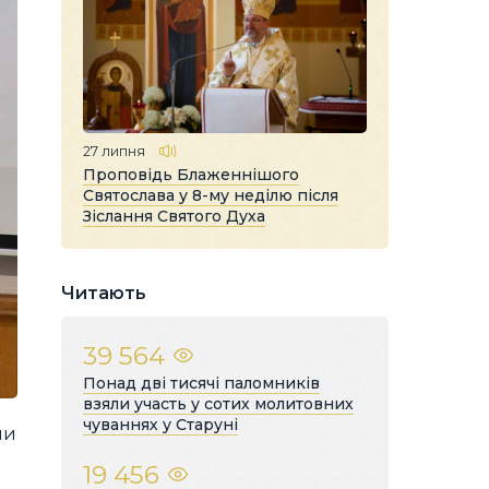
27 липня
Проповідь Блаженнішого
Святослава у 8-му неділю після
Зіслання Святого Духа
Читають
39 564
Понад дві тисячі паломників
взяли участь у сотих молитовних
чуваннях у Старуні
ни
19 456