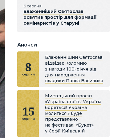
6 серпня
Блаженніший Святослав
освятив простір для формації
семінаристів у Старуні
Анонси
Блаженніший Святослав
8
відвідає Коломию
з нагоди 100-річчя від
дня народження
серпня
владики Павла Василика
Мистецький проєкт
«Україна стоїть! Україна
15
бореться! Україна
молиться!» буде
представлено
серпня
на фестивалі «Букет»
у Софії Київській