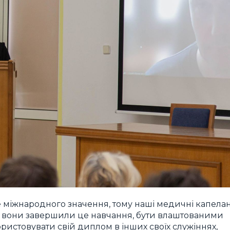
е міжнародного значення, тому наші медичні капела
що вони завершили це навчання, бути влаштованими
ористовувати свій диплом в інших своїх служіннях,