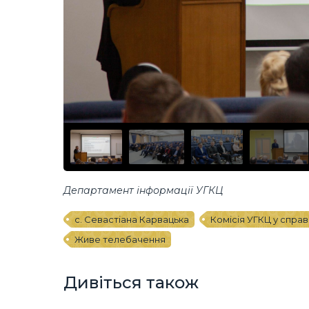
Департамент інформації УГКЦ
с. Севастіана Карвацька
Комісія УГКЦ у спра
Живе телебачення
Дивіться також