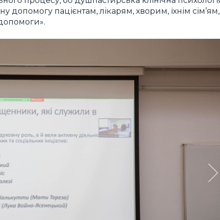
ьного процесу, бо душпастирська клінічна психологі
у допомогу пацієнтам, лікарям, хворим, їхнім сім’ям,
 допомоги».