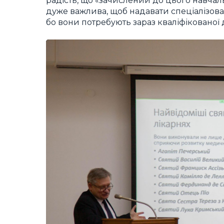
радість, що «зачислений до цього навчал
дуже важлива, щоб надавати спеціалізован
бо вони потребують зараз кваліфікованої