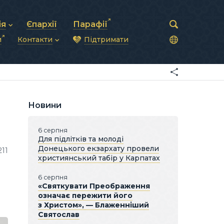
ія
Єпархії
Парафії
и
Контакти
Підтримати
астирська рада
нод
нсово-господарська діяльність
Загальна інформація
ди
ки та комунікації
Глава УГКЦ
ністративні питання
Синоди Єпископів
підрозділи
Трибунал
Патріарша курія
Новини
Єпархії та екзархати
6 серпня
Для підлітків та молоді
Донецького екзархату провели
211
християнський табір у Карпатах
6 серпня
«Святкувати Преображення
означає пережити його
з Христом», — Блаженніший
Святослав