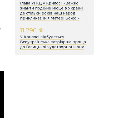
Глава УГКЦ у Крилосі: «Важко
знайти подібне місце в Україні,
де стільки років наш народ
прикликає ім’я Матері Божої»
,
11 296
У Крилосі відбудеться
Всеукраїнська патріарша проща
до Галицької чудотворної ікони