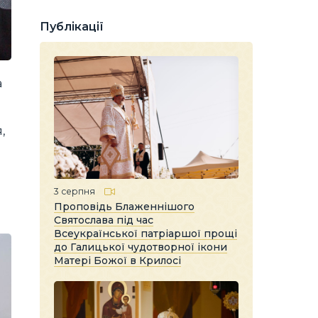
Публікації
а
,
3 серпня
Проповідь Блаженнішого
Святослава під час
Всеукраїнської патріаршої прощі
до Галицької чудотворної ікони
Матері Божої в Крилосі