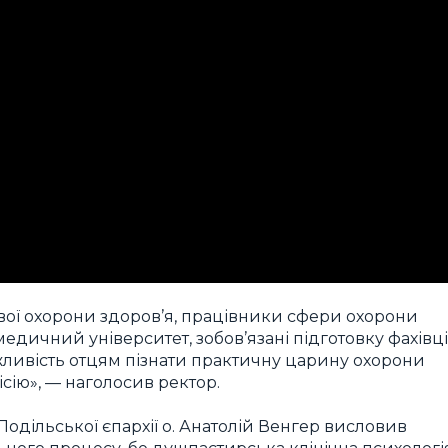
вої охорони здоров’я, працівники сфери охорони
к медичний університет, зобов’язані підготовку фахівц
жливість отцям пізнати практичну царину охорони
сію», — наголосив ректор.
дільської єпархії о. Анатолій Венгер висловив