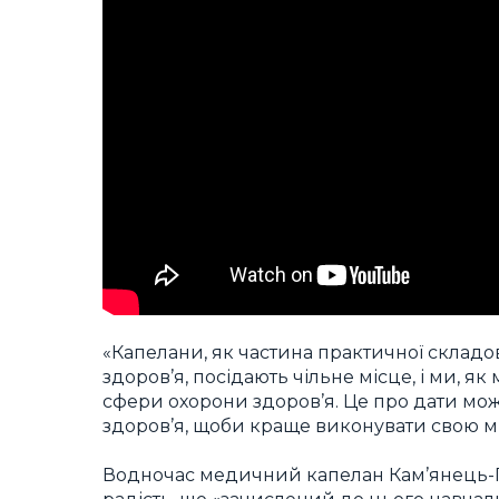
«Капелани, як частина практичної складо
здоров’я, посідають чільне місце, і ми, я
сфери охорони здоров’я. Це про дати мо
здоров’я, щоби краще виконувати свою мі
Водночас медичний капелан Кам’янець-По