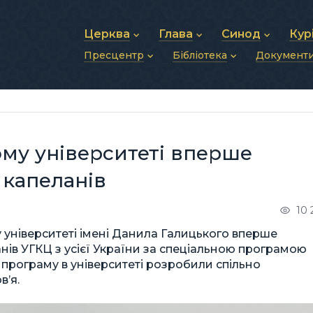
Церква
Глава
Синод
Кур
Пресцентр
Бібліотека
Документ
Про УГКЦ
Блаженніший Святослав
Синод Єпископів
Душп
Історія УГКЦ
Біографія
Архиєрейський Си
Фіна
Новини
Святе Письмо
Структура УГКЦ
Фотографії
Митрополичі Сино
Зв’яз
Анонси
Богослужіння
Майбутнє УГКЦ
Щоденні відеозвернення
Єпископи
Адмі
Публікації
Молитви
Інші 
Історії
Подкасти
му університеті вперше
Фото та відео
Архів новин (2013–2022)
капеланів
10 
університеті імені Данила Галицького вперше
ів УГКЦ з усієї України за спеціальною програмою
 програму в університеті розробили спільно
в’я.