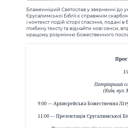
Блаженніший Святослав у зверненні до ук
Єрусалимської Біблії є справжнім скарбо
і контекст подій історії спасіння, подані
глибину тексту та віднайти нові сенси, в
кращому розумінню Божественного посла
Прог
15
Патріарший со
(Київ, вул.
9:00 — Архиєрейська Божественна Літ
11:00 — Презентація Єрусалимської Бі