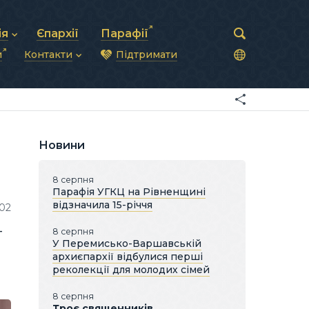
ія
Єпархії
Парафії
и
Контакти
Підтримати
астирська рада
нод
нсово-господарська діяльність
Загальна інформація
ди
ки та комунікації
Глава УГКЦ
ністративні питання
Синоди Єпископів
підрозділи
Трибунал
Патріарша курія
Новини
Єпархії та екзархати
8 серпня
Парафія УГКЦ на Рівненщині
відзначила 15-річчя
102
-
8 серпня
У Перемисько-Варшавській
архиєпархії відбулися перші
а
реколекції для молодих сімей
8 серпня
Троє священників