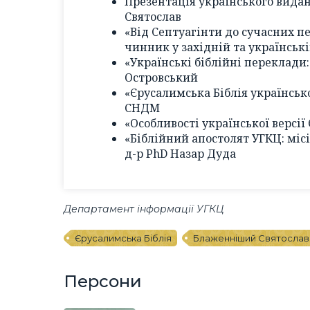
Презентація українського вида
Святослав
«Від Септуагінти до сучасних п
чинник у західній та українськ
«Українські біблійні переклади
Островський
«Єрусалимська Біблія українськ
СНДМ
«Особливості української версії
«Біблійний апостолят УГКЦ: міс
д-р PhD Назар Дуда
Департамент інформації УГКЦ
Єрусалимська Біблія
Блаженніший Святослав
Персони