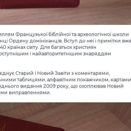
иллям Французької біблійної та археологічної школи
нці Ордену домініканців. Вступ до неї і примітки вж
0 країнах світу. Для багатьох християн
йдоступнішим і найавторитетнішим знаряддям
оєднує Старий і Новий Завіти з коментарями,
ічними таблицями, алфавітним покажчиком, картам
реднього видання 2009 року, що охоплював Новий
ними виправленнями.