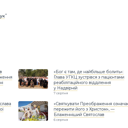
ук
в
«Бог є там, де найбільше болить»:
дження
Глава УГКЦ зустрівся з пацієнтами
ні
реабілітаційного відділення
у Надвірній
7 серпня
слава
«Святкувати Преображення означа
ої
пережити його з Христом», —
Блаженніший Святослав
6 серпня