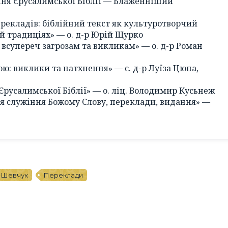
ння Єрусалимської Біблії — Блаженніший
ерекладів: біблійний текст як культуротворчий
ій традиціях» — о. д-р Юрій Щурко
: всупереч загрозам та викликам» — о. д-р Роман
ою: виклики та натхнення» — с. д-р Луїза Цюпа,
 Єрусалимської Біблії» — о. ліц. Володимир Кусьнеж
ія служіння Божому Слову, переклади, видання» —
 Шевчук
Переклади