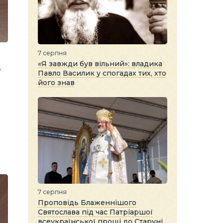
7 серпня
«Я завжди був вільний»: владика
е
Павло Василик у спогадах тих, хто
його знав
и
7 серпня
Проповідь Блаженнішого
Святослава під час Патріаршої
всеукраїнської прощі до Старуні