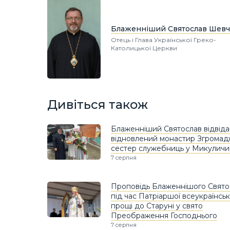
Блаженніший Святослав Шевч
Отець і Глава Української Греко-
Католицької Церкви
Дивіться також
Блаженніший Святослав відвіда
відновлений монастир Згрома
сестер служебниць у Микуличи
7 серпня
Проповідь Блаженнішого Свято
під час Патріаршої всеукраїнськ
прощі до Старуні у свято
Преображення Господнього
7 серпня