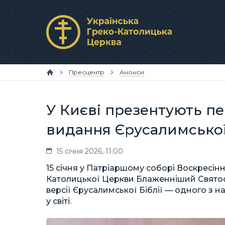
Пресцентр
Анонси
У Києві презентують п
видання Єрусалимської 
15 січня 2026, 11:00
15 січня у Патріаршому соборі Воскресінн
Католицької Церкви Блаженніший Святос
версії Єрусалимської Біблії — одного з
у світі.