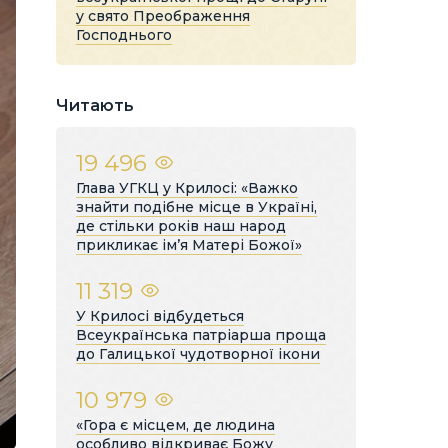
у свято Преображення
Господнього
Читають
19 496
Глава УГКЦ у Крилосі: «Важко
знайти подібне місце в Україні,
де стільки років наш народ
прикликає ім’я Матері Божої»
11 319
У Крилосі відбудеться
Всеукраїнська патріарша проща
до Галицької чудотворної ікони
10 979
«Гора є місцем, де людина
особливо відкриває Божу