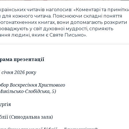
раїнських читачів наголосив: «Коментарі та примітк
м для кожного читача. Пояснюючи складні поняття
 в богонатхненних книгах, вони допомагають розкрити
проваджують у світ духовної мудрості, сприяють
ння людині, яким є Святе Письмо».
рама презентації
 січня 2026 року
бор Воскресіння Христового
 Микільсько-Слобідська, 5)
ургія
блії (Синодальна зала)