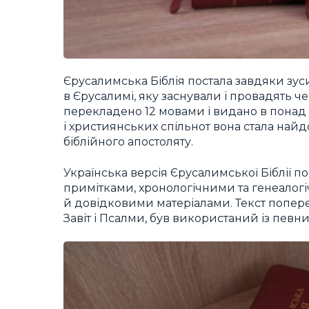
Єрусалимська Біблія постала завдяки зус
в Єрусалимі, яку заснували і провадять че
перекладено 12 мовами і видано в понад 4
і християнських спільнот вона стала на
біблійного апостоляту.
Українська версія Єрусалимської Біблії п
примітками, хронологічними та генеалог
й довідковими матеріалами. Текст попе
Завіт і Псалми, був використаний із пев