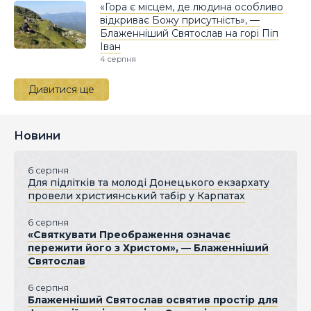
«Гора є місцем, де людина особливо
відкриває Божу присутність», —
Блаженніший Святослав на горі Піп
Іван
4 серпня
Дивитися ще
Новини
6 серпня
Для підлітків та молоді Донецького екзархату
провели християнський табір у Карпатах
6 серпня
«Святкувати Преображення означає
пережити його з Христом», — Блаженніший
Святослав
6 серпня
Блаженніший Святослав освятив простір для