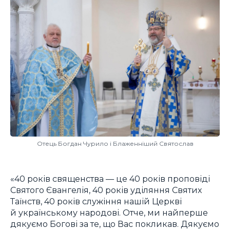
Отець Богдан Чурило і Блаженніший Святослав
«40 років священства — це 40 років проповіді
Святого Євангелія, 40 років уділяння Святих
Таїнств, 40 років служіння нашій Церкві
й українському народові. Отче, ми найперше
дякуємо Богові за те, що Вас покликав. Дякуємо