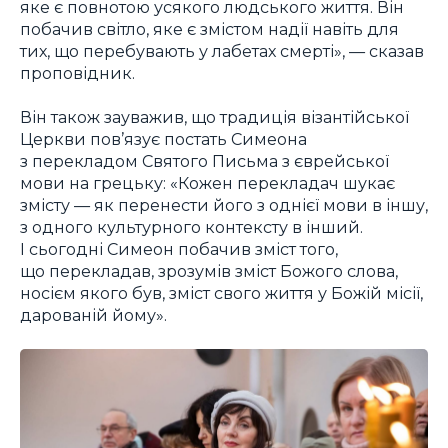
яке є повнотою усякого людського життя. Він
побачив світло, яке є змістом надії навіть для
тих, що перебувають у лабетах смерті», — сказав
проповідник.
Він також зауважив, що традиція візантійської
Церкви пов’язує постать Симеона
з перекладом Святого Письма з єврейської
мови на грецьку: «Кожен перекладач шукає
змісту — як перенести його з однієї мови в іншу,
з одного культурного контексту в інший.
І сьогодні Симеон побачив зміст того,
що перекладав, зрозумів зміст Божого слова,
носієм якого був, зміст свого життя у Божій місії,
дарованій йому».