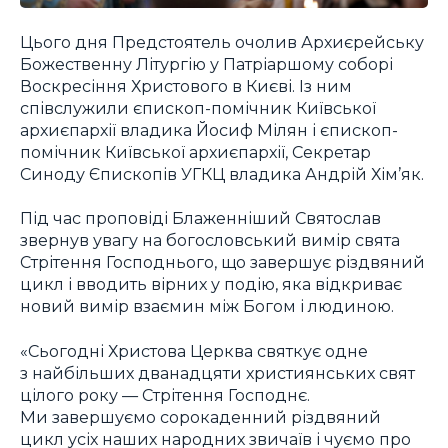
Цього дня Предстоятель очолив Архиєрейську
Божественну Літургію у Патріаршому соборі
Воскресіння Христового в Києві. Із ним
співслужили єпископ-помічник Київської
архиєпархії владика Йосиф Мілян і єпископ-
помічник Київської архиєпархії, Секретар
Синоду Єпископів УГКЦ владика Андрій Хім’як.
Під час проповіді Блаженніший Святослав
звернув увагу на богословський вимір свята
Стрітення Господнього, що завершує різдвяний
цикл і вводить вірних у подію, яка відкриває
новий вимір взаємин між Богом і людиною.
«Сьогодні Христова Церква святкує одне
з найбільших дванадцяти християнських свят
цілого року — Стрітення Господнє.
Ми завершуємо сорокаденний різдвяний
цикл усіх наших народних звичаїв і чуємо про