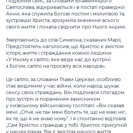
Подібний сенс, за словами Блаженнішого
Святослава, відкривається і в постаті праведної
Анни, яка служила Богові постом і молитвою та,
зустрівши Христа, зрозуміла значення всього
свого життя і почала свідчити про Нього іншим.
Звертаючись до слів Симеона, сказаних Марії,
Предстоятель наголосив, що Христос є змістом
історії, життя і страждання кожної людини.
«У Ньому є світло, яке веде нас до зустрічі
з Богом, світло на просвіту всіх народів».
Це світло, за словами Глави Церкви, особливо
стає видимим у час війни, коли народ шукає
сенсу своїх страждань. Він поділився спогадом
про зустріч із пораненим захисником
у київському військовому госпіталі: «Він сказав
мені: „Отче, не так мені болить те, що не маю ніг,
як те, що я не знаю чому“. І я спонтанно відповів:
„Сам Христос страждає у тобі. Христос присутній
у наших ранах, Він є змістом нашого життя