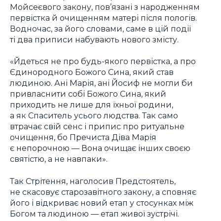
Мойсеєвого закону, пов’язані з народженням
первістка й очищенням матері після пологів.
Водночас, за його словами, саме в цій події
ті два приписи набувають нового змісту.
«Йдеться не про будь-якого первістка, а про
Єдинородного Божого Сина, який став
людиною. Ані Марія, ані Йосиф не могли би
привласнити собі Божого Сина, який
приходить не лише для їхньої родини,
а як Спаситель усього людства. Так само
втрачає свій сенс і припис про ритуальне
очищення, бо Пречиста Діва Марія
є непорочною — Вона очищає інших своєю
святістю, а не навпаки».
Так Стрітення, наголосив Предстоятель,
не скасовує старозавітного закону, а сповняє
його і відкриває новий етап у стосунках між
Богом та людиною — етап живої зустрічі.