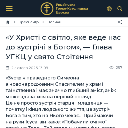
Пресцентр
Новини
«У Христі є світло, яке веде нас
до зустрічі з Богом», — Глава
УГКЦ у свято Стрітення
297
2 лютого 2026, 13:09
«Зустріч праведного Симеона
з новонародженим Спасителем у храмі
таїнственна і має значно глибший зміст, аніж
може здаватися на перший погляд.
Це не просто зустріч старця і младенця —
початку і кінця людського життя, це зустріч
Бога з тим, хто на Нього чекає… Приймаючи
на руки Ісуса, він каже: «Побачили очі мої
спасіння Твоє». Той старець наприкінці свого