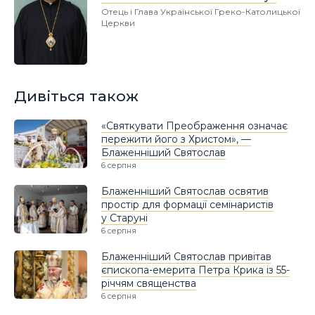
Отець і Глава Української Греко-Католицької
Церкви
Дивіться також
«Святкувати Преображення означає
пережити його з Христом», —
Блаженніший Святослав
6 серпня
Блаженніший Святослав освятив
простір для формації семінаристів
у Старуні
6 серпня
Блаженніший Святослав привітав
єпископа-емерита Петра Крика із 55-
річчям священства
6 серпня