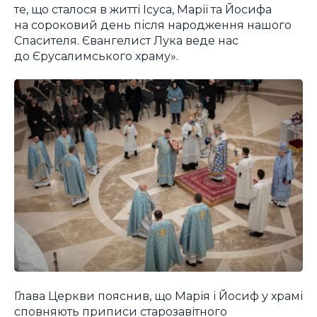
те, що сталося в житті Ісуса, Марії та Йосифа
на сороковий день після народження нашого
Спасителя. Євангелист Лука веде нас
до Єрусалимського храму».
Глава Церкви пояснив, що Марія і Йосиф у храмі
сповняють приписи старозавітного