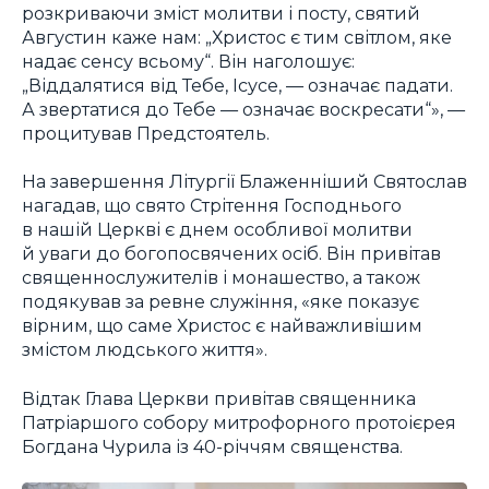
розкриваючи зміст молитви і посту, святий
Августин каже нам: „Христос є тим світлом, яке
надає сенсу всьому“. Він наголошує:
„Віддалятися від Тебе, Ісусе, — означає падати.
А звертатися до Тебе — означає воскресати“», —
процитував Предстоятель.
На завершення Літургії Блаженніший Святослав
нагадав, що свято Стрітення Господнього
в нашій Церкві є днем особливої молитви
й уваги до богопосвячених осіб. Він привітав
священнослужителів і монашество, а також
подякував за ревне служіння, «яке показує
вірним, що саме Христос є найважливішим
змістом людського життя».
Відтак Глава Церкви привітав священника
Патріаршого собору митрофорного протоієрея
Богдана Чурила із 40-річчям священства.