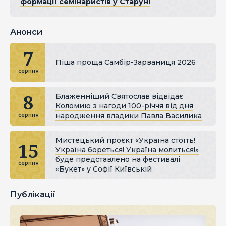
формації семінаристів у Старуні
Анонси
7
Піша проща Самбір-Зарваниця 2026
серпня
8
Блаженніший Святослав відвідає
Коломию з нагоди 100-річчя від дня
народження владики Павла Василика
серпня
Мистецький проєкт «Україна стоїть!
15
Україна бореться! Україна молиться!»
буде представлено на фестивалі
серпня
«Букет» у Софії Київській
Публікації