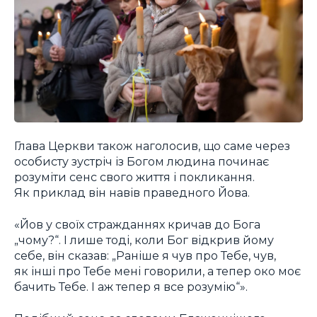
Глава Церкви також наголосив, що саме через
особисту зустріч із Богом людина починає
розуміти сенс свого життя і покликання.
Як приклад він навів праведного Йова.
«Йов у своїх стражданнях кричав до Бога
„чому?“. І лише тоді, коли Бог відкрив йому
себе, він сказав: „Раніше я чув про Тебе, чув,
як інші про Тебе мені говорили, а тепер око моє
бачить Тебе. І аж тепер я все розумію“».