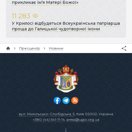
прикликає ім’я Матері Божої»
11 283
У Крилосі відбудеться Всеукраїнська патріарша
проща до Галицької чудотворної ікони
Пресцентр
Новини
вул. Микільсько-Слобідська, 5
, Київ 02002, Україна
+380 (44) 541-11-14
,
press@ugcc.org.ua