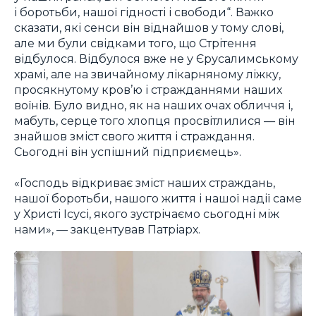
і боротьби, нашої гідності і свободи“. Важко
сказати, які сенси він віднайшов у тому слові,
але ми були свідками того, що Стрітення
відбулося. Відбулося вже не у Єрусалимському
храмі, але на звичайному лікарняному ліжку,
просякнутому кров’ю і стражданнями наших
воїнів. Було видно, як на наших очах обличчя і,
мабуть, серце того хлопця просвітлилися — він
знайшов зміст свого життя і страждання.
Сьогодні він успішний підприємець».
«Господь відкриває зміст наших страждань,
нашої боротьби, нашого життя і нашої надії саме
у Христі Ісусі, якого зустрічаємо сьогодні між
нами», — закцентував Патріарх.