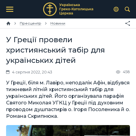
Пресцентр
Новини
У Греції провели
християнський табір для
українських дітей
458
4 серпня 2022, 20:43
У Греції, біля м. Лавіро, неподалік Афін, відбувся
тижневий літній християнський табір для
українських дітей. Його організувала парафія
Святого Миколая УГКЦ у Греції під духовним
проводом душпастирів о. Ігоря Посоленика й о.
Романа Скрипнюка.