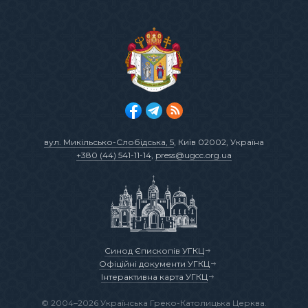
вул. Микільсько-Слобідська, 5
, Київ 02002, Україна
+380 (44) 541-11-14
,
press@ugcc.org.ua
Синод Єпископів УГКЦ
Офіційні документи УГКЦ
Інтерактивна карта УГКЦ
© 2004–2026 Українська Греко-Католицька Церква.