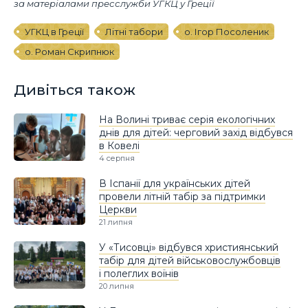
за матеріалами пресслужби УГКЦ у Греції
УГКЦ в Греції
Літні табори
о. Ігор Посоленик
о. Роман Скрипнюк
Дивіться також
На Волині триває серія екологічних
днів для дітей: черговий захід відбувся
в Ковелі
4 серпня
В Іспанії для українських дітей
провели літній табір за підтримки
Церкви
21 липня
У «Тисовці» відбувся християнський
табір для дітей військовослужбовців
і полеглих воїнів
20 липня