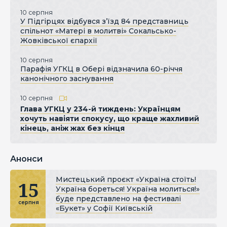
10 серпня
У Підгірцях відбувся з’їзд 84 представниць
спільнот «Матері в молитві» Сокальсько-
Жовківської єпархії
10 серпня
Парафія УГКЦ в Обері відзначила 60-річчя
канонічного заснування
10 серпня
Глава УГКЦ у 234-й тиждень: Українцям
хочуть навіяти спокусу, що краще жахливий
кінець, аніж жах без кінця
Анонси
Мистецький проєкт «Україна стоїть!
15
Україна бореться! Україна молиться!»
буде представлено на фестивалі
серпня
«Букет» у Софії Київській