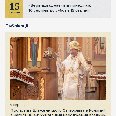
15
«Вервиця єднає» від понеділка,
10 серпня, до суботи, 15 серпня
серпня
Публікації
9 серпня
Проповідь Блаженнішого Святослава в Коломиї
з нагоди 100-річчя від дня народження владики