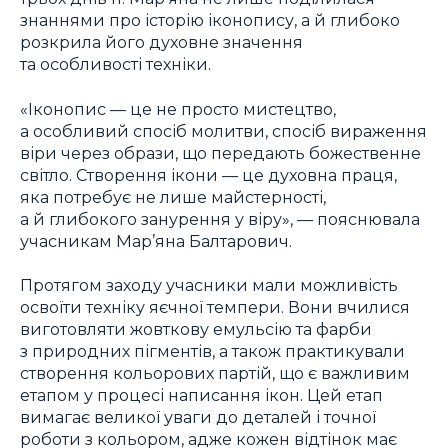
знаннями про історію іконопису, а й глибоко
розкрила його духовне значення
та особливості техніки.
«Іконопис — це не просто мистецтво,
а особливий спосіб молитви, спосіб вираження
віри через образи, що передають божественне
світло. Створення ікони — це духовна праця,
яка потребує не лише майстерності,
а й глибокого занурення у віру», — пояснювала
учасникам Мар’яна Балтарович.
Протягом заходу учасники мали можливість
освоїти техніку яєчної темпери. Вони вчилися
виготовляти жовткову емульсію та фарби
з природних пігментів, а також практикували
створення кольорових партій, що є важливим
етапом у процесі написання ікон. Цей етап
вимагає великої уваги до деталей і точної
роботи з кольором, адже кожен відтінок має