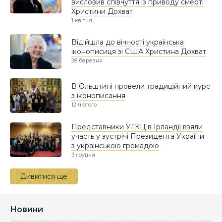
висловив співчуття із приводу смерті
Христини Дохват
1 квітня
Відійшла до вічності українська
іконописиця зі США Христина Дохват
28 березня
В Ольштині провели традиційний курс
з іконописання
12 лютого
Представники УГКЦ в Ірландії взяли
участь у зустрічі Президента України
з українською громадою
3 грудня
Дивитися ще
Новини