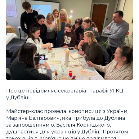
Про це повідомляє секретаріат парафії УГКЦ
у Дубліні.
Майстер-клас провела іконописиця з України
Мар’яна Балтарович, яка прибула до Дубліна
за запрошенням о. Василя Корніцького,
душпастиря для українців у Дубліні. Протягом
трьох днів п. Мар’яна не лише поділилася