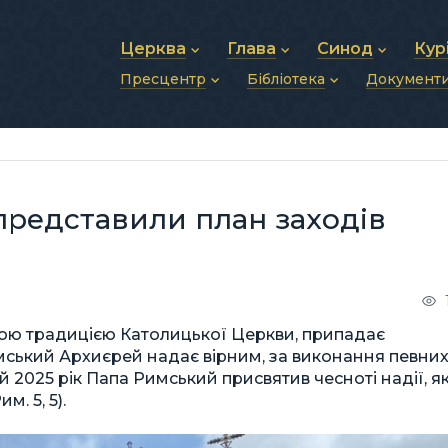
Церква
Глава
Синод
Кур
Пресцентр
Бібліотека
Документ
Про УГКЦ
Блаженніший Святослав
Синод Єпископів
Душп
Історія УГКЦ
Біографія
Архиєрейський Си
Фіна
Новини
Святе Письмо
Структура УГКЦ
Фотографії
Митрополичі Сино
Зв’яз
Анонси
Богослужіння
Майбутнє УГКЦ
Щоденні відеозвернення
Єпископи
Адмі
Публікації
Молитви
Інші 
Історії
Подкасти
 представили план заходів
Фото та відео
Архів новин (2013–2022)
чною традицією Католицької Церкви, припадає
имський Архиєрей надає вірним, за виконання певни
й 2025 рік Папа Римський присвятив чесноті надії, як
. 5, 5).