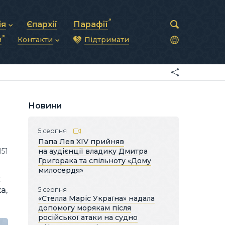
ія
Єпархії
Парафії
и
Контакти
Підтримати
астирська рада
нод
нсово-господарська діяльність
Загальна інформація
ди
ки та комунікації
Глава УГКЦ
ністративні питання
Синоди Єпископів
підрозділи
Трибунал
Патріарша курія
Новини
Єпархії та екзархати
5 серпня
Папа Лев XIV прийняв
151
на аудієнції владику Дмитра
Григорака та спільноту «Дому
милосердя»
х
а,
5 серпня
«Стелла Маріс Україна» надала
допомогу морякам після
російської атаки на судно