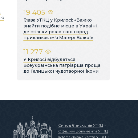
19 405
,
ню
Глава УГКЦ у Крилосі: «Важко
знайти подібне місце в Україні,
де стільки років наш народ
прикликає ім’я Матері Божої»
11 277
У Крилосі відбудеться
Всеукраїнська патріарша проща
до Галицької чудотворної ікони
Синод Єпископів УГКЦ
Офіційні документи УГКЦ
Інтерактивна карта УГКЦ