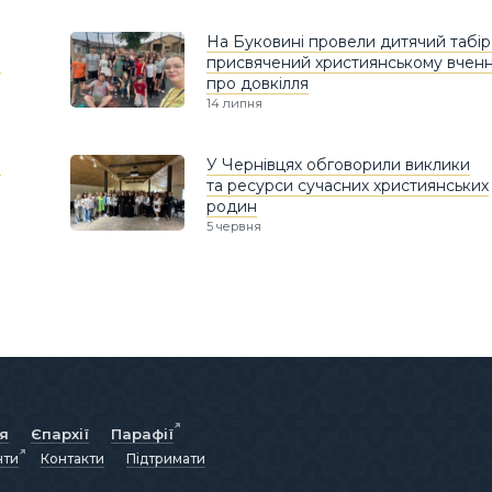
На Буковині провели дитячий табір
а
присвячений християнському вчен
про довкілля
14 липня
й
У Чернівцях обговорили виклики
та ресурси сучасних християнських
родин
5 червня
ія
Єпархії
Парафії
нти
Контакти
Підтримати