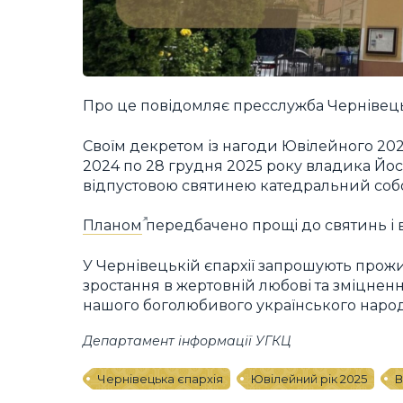
Про це повідомляє пресслужба Чернівецьк
Своїм декретом із нагоди Ювілейного 202
2024 по 28 грудня 2025 року владика Йо
відпустовою святинею катедральний собор
Планом
передбачено прощі до святинь і в
У Чернівецькій єпархії запрошують прожив
зростання в жертовній любові та зміцненн
нашого боголюбивого українського народ
Департамент інформації УГКЦ
Чернівецька єпархія
Ювілейний рік 2025
В