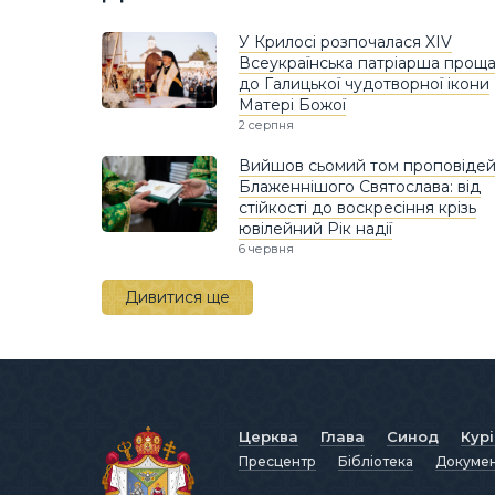
У Крилосі розпочалася XIV
Всеукраїнська патріарша прощ
до Галицької чудотворної ікони
Матері Божої
2 серпня
Вийшов сьомий том проповіде
Блаженнішого Святослава: від
стійкості до воскресіння крізь
ювілейний Рік надії
6 червня
Дивитися ще
Церква
Глава
Синод
Кур
Пресцентр
Бібліотека
Докуме