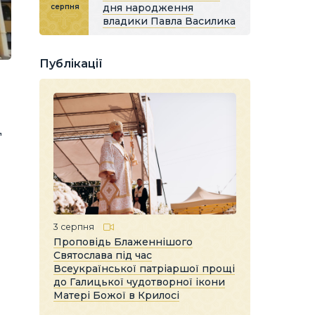
дня народження
серпня
владики Павла Василика
Публікації
Ц
3 серпня
Проповідь Блаженнішого
Святослава під час
Всеукраїнської патріаршої прощі
до Галицької чудотворної ікони
Матері Божої в Крилосі