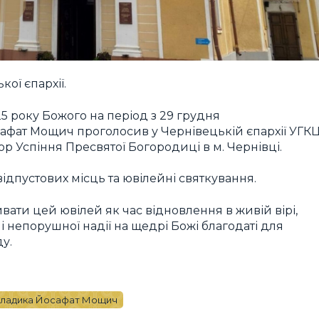
ої єпархії.
5 року Божого на період з 29 грудня
сафат Мощич проголосив у Чернівецькій єпархії УГК
 Успіння Пресвятої Богородиці в м. Чернівці.
ідпустових місць та ювілейні святкування.
ати цей ювілей як час відновлення в живій вірі,
і непорушної надії на щедрі Божі благодаті для
у.
ладика Йосафат Мощич