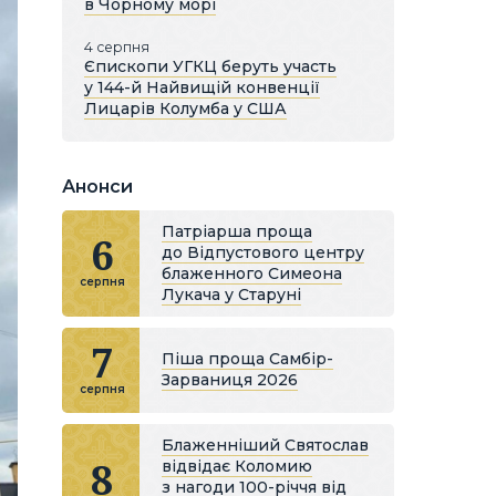
в Чорному морі
4 серпня
Єпископи УГКЦ беруть участь
у 144-й Найвищій конвенції
Лицарів Колумба у США
Анонси
Патріарша проща
6
до Відпустового центру
блаженного Симеона
серпня
Лукача у Старуні
7
Піша проща Самбір-
Зарваниця 2026
серпня
Блаженніший Святослав
8
відвідає Коломию
з нагоди 100-річчя від