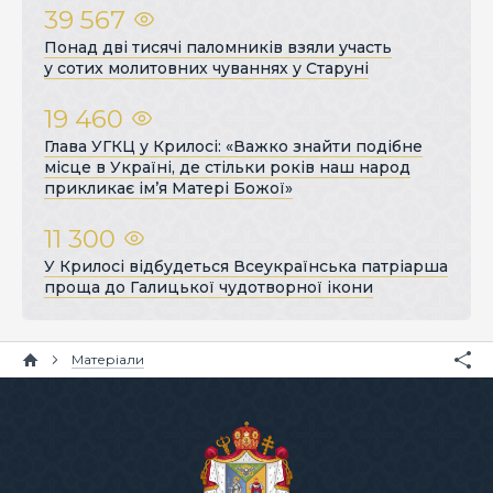
39 567
Понад дві тисячі паломників взяли участь
у сотих молитовних чуваннях у Старуні
19 460
Глава УГКЦ у Крилосі: «Важко знайти подібне
місце в Україні, де стільки років наш народ
прикликає ім’я Матері Божої»
11 300
У Крилосі відбудеться Всеукраїнська патріарша
проща до Галицької чудотворної ікони
Матеріали