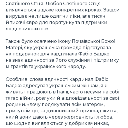
Святішого Отця. Любов Святішого Отця
виявляється в дуже конкретних кроках. Звідси
вирушає не лише одяг чи ліки, але тисячі
й тисячі євро для порятунку та підтримки
людських життів».
Також було освячено ікону Почаївської Божої
Матері, яку українська громада підготувала
як подарунок для кардинала Фабіо Баджо
на знак вдячності за його служіння і підтримку
мігрантів та українського народу.
Особливі слова вдячності кардинал Фабіо
Баджо адресував українським жінкам, які
живуть і працюють в Італії, часто несучи на собі
тягар війни, розлуки й відповідальності за свої
родини. «Хочу подякувати всім матерям,
присутнім тут, за дивовижний приклад життя,
який вони дають через жертовність і любов,
що щодня виявляються у добрих вчинках,