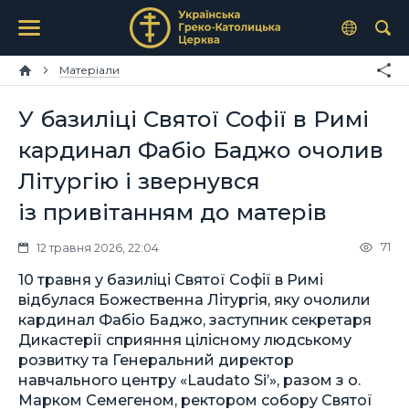
Матеріали
У базиліці Святої Софії в Римі
кардинал Фабіо Баджо очолив
Літургію і звернувся
із привітанням до матерів
71
12 травня 2026, 22:04
10 травня у базиліці Святої Софії в Римі
відбулася Божественна Літургія, яку очолили
кардинал Фабіо Баджо, заступник секретаря
Дикастерії сприяння цілісному людському
розвитку та Генеральний директор
навчального центру «Laudato Si’», разом з о.
Марком Семегеном, ректором собору Святої