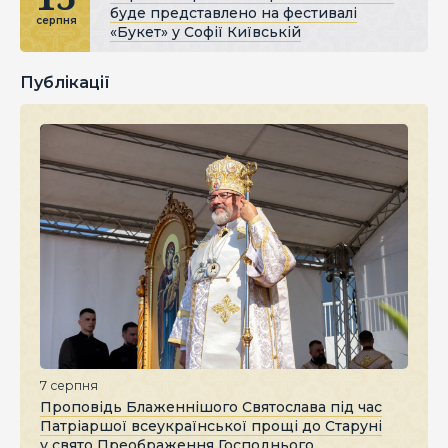
буде представлено на фестивалі
серпня
«Букет» у Софії Київській
Публікації
7 серпня
Проповідь Блаженнішого Святослава під час
Патріаршої всеукраїнської прощі до Старуні
у свято Преображення Господнього