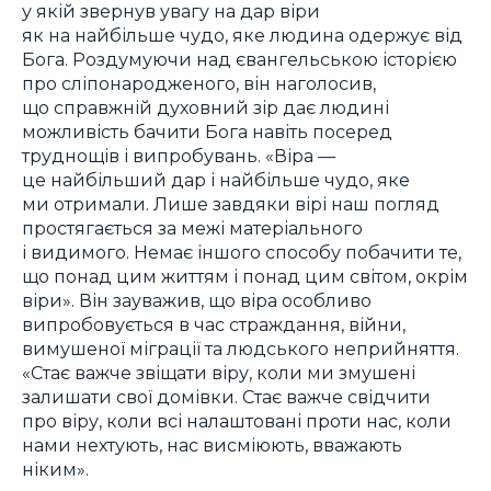
у якій звернув увагу на дар віри
як на найбільше чудо, яке людина одержує від
Бога. Роздумуючи над євангельською історією
про сліпонародженого, він наголосив,
що справжній духовний зір дає людині
можливість бачити Бога навіть посеред
труднощів і випробувань. «Віра —
це найбільший дар і найбільше чудо, яке
ми отримали. Лише завдяки вірі наш погляд
простягається за межі матеріального
і видимого. Немає іншого способу побачити те,
що понад цим життям і понад цим світом, окрім
віри». Він зауважив, що віра особливо
випробовується в час страждання, війни,
вимушеної міграції та людського неприйняття.
«Стає важче звіщати віру, коли ми змушені
залишати свої домівки. Стає важче свідчити
про віру, коли всі налаштовані проти нас, коли
нами нехтують, нас висміюють, вважають
ніким».