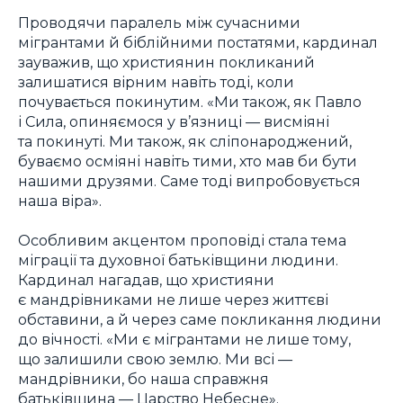
Проводячи паралель між сучасними
мігрантами й біблійними постатями, кардинал
зауважив, що християнин покликаний
залишатися вірним навіть тоді, коли
почувається покинутим. «Ми також, як Павло
і Сила, опиняємося у в’язниці — висміяні
та покинуті. Ми також, як сліпонароджений,
буваємо осміяні навіть тими, хто мав би бути
нашими друзями. Саме тоді випробовується
наша віра».
Особливим акцентом проповіді стала тема
міграції та духовної батьківщини людини.
Кардинал нагадав, що християни
є мандрівниками не лише через життєві
обставини, а й через саме покликання людини
до вічності. «Ми є мігрантами не лише тому,
що залишили свою землю. Ми всі —
мандрівники, бо наша справжня
батьківщина — Царство Небесне».