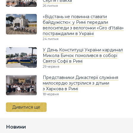
Сергія і Вакха
26 липня
«Відстань не повинна ставати
байдужістю»: у Римі передали
велосипеди з велогонки «Giro d’Italia»
постраждалим в Україні
24 липня
У День Конституції України кардинал
Микола Бичок помолився в соборі
Святої Софії в Римі
29 червня
Представники Дикастерії служіння
милосердю зустрілися з дітьми
з Харкова в Римі
18 червня
Дивитися ще
Новини