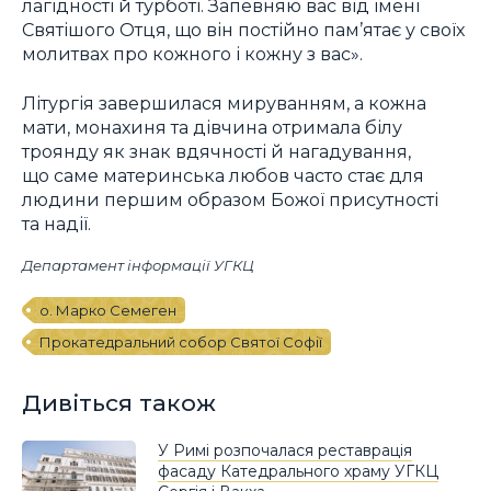
лагідності й турботі. Запевняю вас від імені
Святішого Отця, що він постійно пам’ятає у своїх
молитвах про кожного і кожну з вас».
Літургія завершилася мируванням, а кожна
мати, монахиня та дівчина отримала білу
троянду як знак вдячності й нагадування,
що саме материнська любов часто стає для
людини першим образом Божої присутності
та надії.
Департамент інформації УГКЦ
о. Марко Семеген
Прокатедральний собор Святої Софії
Дивіться також
У Римі розпочалася реставрація
фасаду Катедрального храму УГКЦ