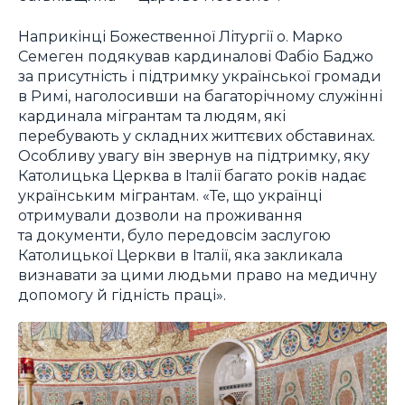
Наприкінці Божественної Літургії о. Марко
Семеген подякував кардиналові Фабіо Баджо
за присутність і підтримку української громади
в Римі, наголосивши на багаторічному служінні
кардинала мігрантам та людям, які
перебувають у складних життєвих обставинах.
Особливу увагу він звернув на підтримку, яку
Католицька Церква в Італії багато років надає
українським мігрантам. «Те, що українці
отримували дозволи на проживання
та документи, було передовсім заслугою
Католицької Церкви в Італії, яка закликала
визнавати за цими людьми право на медичну
допомогу й гідність праці».