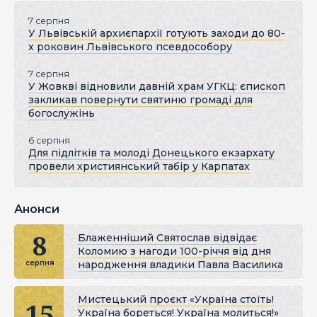
7 серпня
У Львівській архиєпархії готують заходи до 80-
х роковин Львівського псевдособору
7 серпня
У Жовкві відновили давній храм УГКЦ: єпископ
закликав повернути святиню громаді для
богослужінь
6 серпня
Для підлітків та молоді Донецького екзархату
провели християнський табір у Карпатах
Анонси
8
Блаженніший Святослав відвідає
Коломию з нагоди 100-річчя від дня
народження владики Павла Василика
серпня
Мистецький проєкт «Україна стоїть!
15
Україна бореться! Україна молиться!»