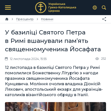
Пресцентр
Новини
У базиліці Святого Петра
в Римі вшанували пам’ять
священномученика Йосафата
252
12 листопада 2024, 15:55
12 листопада в базиліці Святого Петра у Римі
помолилися Божественну Літургію з нагоди
празника священномученика Йосафата
Кунцевича. Моління очолив владика Діонісій
Ляхович, апостольський екзарх для українців-
католиків візантійського обряду в Італії.