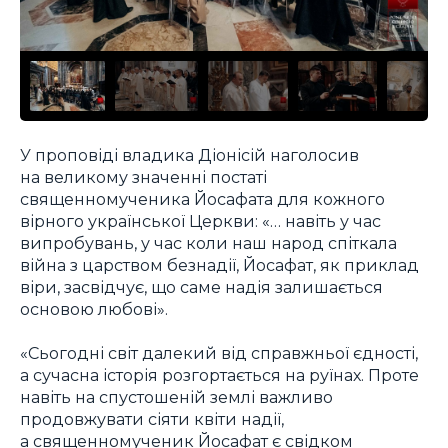
У проповіді владика Діонісій наголосив
на великому значенні постаті
священномученика Йосафата для кожного
вірного української Церкви: «… навіть у час
випробувань, у час коли наш народ спіткала
війна з царством безнадії, Йосафат, як приклад
віри, засвідчує, що саме надія залишається
основою любові».
«Сьогодні світ далекий від справжньої єдності,
а сучасна історія розгортається на руїнах. Проте
навіть на спустошеній землі важливо
продовжувати сіяти квіти надії,
а священномученик Йосафат є свідком