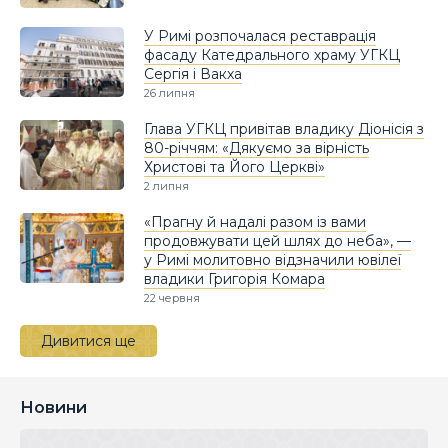
У Римі розпочалася реставрація
фасаду Катедрального храму УГКЦ
Сергія і Вакха
26 липня
Глава УГКЦ привітав владику Діонісія з
80-річчям: «Дякуємо за вірність
Христові та Його Церкві»
2 липня
«Прагну й надалі разом із вами
продовжувати цей шлях до неба», —
у Римі молитовно відзначили ювілеї
владики Григорія Комара
22 червня
Дивитися ще
Новини