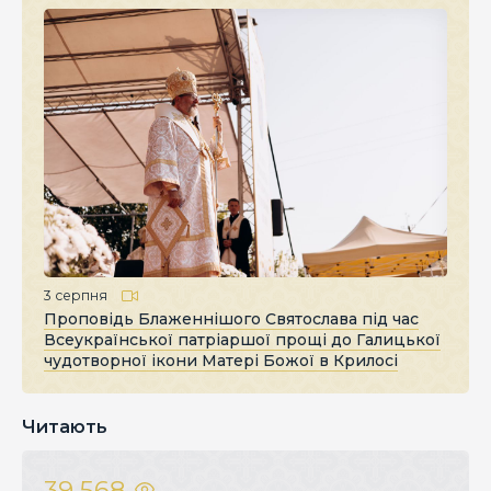
3 серпня
Проповідь Блаженнішого Святослава під час
Всеукраїнської патріаршої прощі до Галицької
чудотворної ікони Матері Божої в Крилосі
Читають
39 568