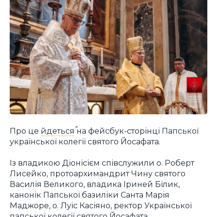
Про це
йдеться
на фейсбук-сторінці Папської
української колегії святого Йосафата.
Із владикою Діонісієм співслужили о. Роберт
Лисейко, протоархимандрит Чину святого
Василія Великого, владика Іриней Білик,
канонік Папської базиліки Санта Марія
Маджоре, о. Луїс Касіяно, ректор Української
папської колегії святого Йосафата,