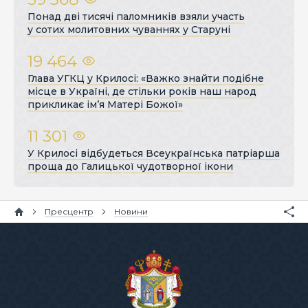
Понад дві тисячі паломників взяли участь
у сотих молитовних чуваннях у Старуні
19 464
Глава УГКЦ у Крилосі: «Важко знайти подібне
місце в Україні, де стільки років наш народ
прикликає ім’я Матері Божої»
11 301
У Крилосі відбудеться Всеукраїнська патріарша
проща до Галицької чудотворної ікони
Пресцентр
Новини