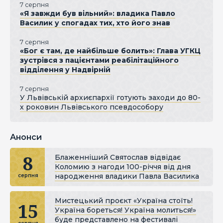
7 серпня
«Я завжди був вільний»: владика Павло
Василик у спогадах тих, хто його знав
7 серпня
«Бог є там, де найбільше болить»: Глава УГКЦ
зустрівся з пацієнтами реабілітаційного
відділення у Надвірній
7 серпня
У Львівській архиєпархії готують заходи до 80-
х роковин Львівського псевдособору
Анонси
8
Блаженніший Святослав відвідає
Коломию з нагоди 100-річчя від дня
народження владики Павла Василика
серпня
Мистецький проєкт «Україна стоїть!
15
Україна бореться! Україна молиться!»
буде представлено на фестивалі