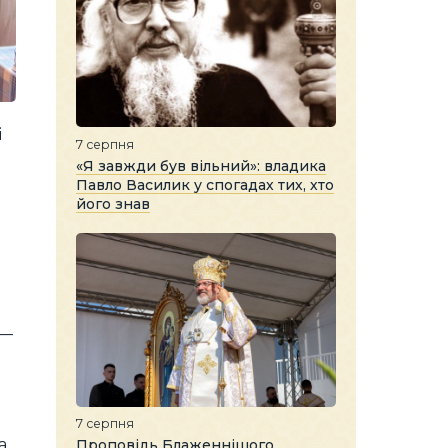
і
7 серпня
«Я завжди був вільний»: владика
Павло Василик у спогадах тих, хто
його знав
 —
7 серпня
а.
Проповідь Блаженнішого