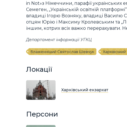
in Not»з Німеччини, парафії українських ем
Семеген, „Українській освітній платформі“
владиці Ігорю Возняку, владиці Василю 
отцям Юрію і Максиму Кролевським та „Ли
іншим, котрих всіх важко перерахувати. 
Департамент інформації УГКЦ
Блаженніший Святослав Шевчук
Харківський
Локації
Харківський екзархат
Персони