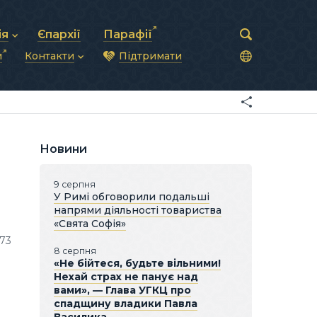
ія
Єпархії
Парафії
и
Контакти
Підтримати
астирська рада
нод
нсово-господарська діяльність
Загальна інформація
ди
ки та комунікації
Глава УГКЦ
ністративні питання
Синоди Єпископів
підрозділи
Трибунал
Патріарша курія
Новини
Єпархії та екзархати
9 серпня
У Римі обговорили подальші
напрями діяльності товариства
«Свята Софія»
273
8 серпня
«Не бійтеся, будьте вільними!
Нехай страх не панує над
вами», — Глава УГКЦ про
спадщину владики Павла