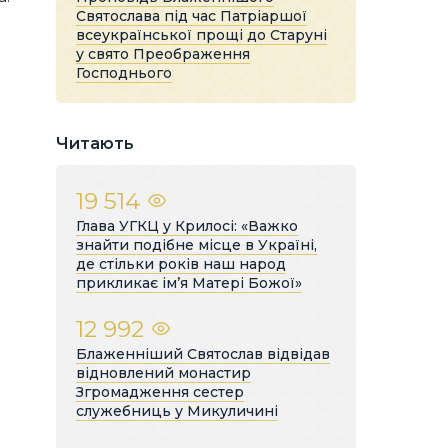
Святослава під час Патріаршої
всеукраїнської прощі до Старуні
у свято Преображення
Господнього
Читають
19 514
Глава УГКЦ у Крилосі: «Важко
знайти подібне місце в Україні,
де стільки років наш народ
прикликає ім’я Матері Божої»
12 992
Блаженніший Святослав відвідав
відновлений монастир
Згромадження сестер
служебниць у Микуличині