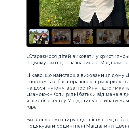
«Стараємося дітей виховати у християнсь
в цьому житті», — зазначила с. Магдалина.
Цікаво, що найстарша вихованиця дому «М
спортом та є багаторазовою призеркою з 
на досягнутому, а за постійну підтримку т
«мамою»: «Коли рідні батьки від мене відм
я захотіла сестру Магдалину називати мам
Кіра.
Висловлюємо щиру вдячність всім добро
подякувати родині пані Магдалини Цвенар