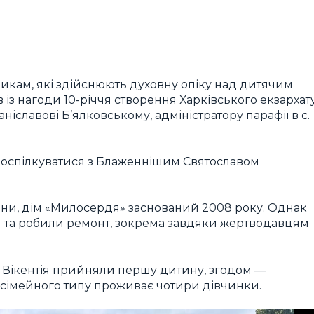
кам, які здійснюють духовну опіку над дитячим
із нагоди 10-річчя створення Харківського екзархат
аніславові Б’ялковському, адміністратору парафії в с.
у поспілкуватися з Блаженнішим Святославом
ни, дім «Милосердя» заснований 2008 року. Однак
и та робили ремонт, зокрема завдяки жертводавцям
о Вікентія прийняли першу дитину, згодом —
 сімейного типу проживає чотири дівчинки.