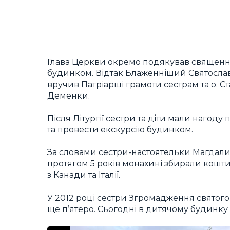
Глава Церкви окремо подякував священни
будинком. Відтак Блаженніший Святослав 
вручив Патріарші грамоти сестрам та о. Ст
Деменки.
Після Літургії сестри та діти мали нагод
та провести екскурсію будинком.
За словами сестри-настоятельки Магдали
протягом 5 років монахині збирали кошт
з Канади та Італії.
У 2012 році сестри Згромадження святог
ще п’ятеро. Сьогодні в дитячому будинку