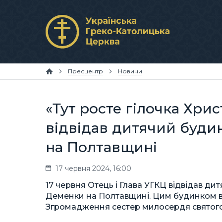
Пресцентр
Новини
«Тут росте гілочка Хрис
відвідав дитячий буди
на Полтавщині
17 червня 2024, 16:00
17 червня Отець і Глава УГКЦ відвідав ди
Деменки на Полтавщині. Цим будинком вж
Згромадження сестер милосердя святого 