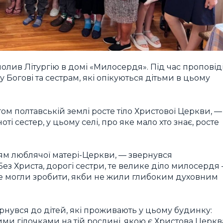
олив Літургію в домі «Милосердя». Під час проповід
Богові та сестрам, які опікуються дітьми в цьому
ом полтавській землі росте тіло Христової Церкви, —
оті сестер, у цьому селі, про яке мало хто знає, росте
ням люблячої матері-Церкви, — звернувся
з Христа, дорогі сестри, те велике діло милосердя
не могли зробити, якби не жили глибоким духовним
нувся до дітей, які проживають у цьому будинку:
еними гілочками на тій рослині, якою є Христова Церкв