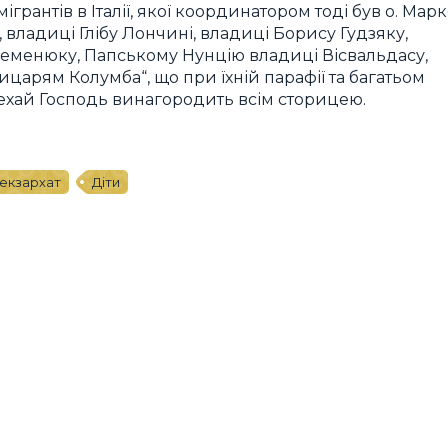
ігрантів в Італії, якої координатором тоді був о. Мар
, владиці Глібу Лончині, владиці Борису Гудзяку,
Семенюку, Папському Нунцію владиці Вісвальдасу,
царям Колумба“, що при їхній парафії та багатьом
Нехай Господь винагородить всім сторицею.
 екзархат
Діти