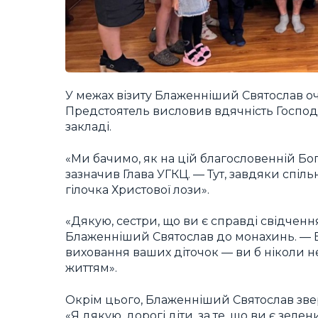
У межах візиту Блаженніший Святослав оч
Предстоятель висловив вдячність Господу 
закладі.
«Ми бачимо, як на цій благословенній Бог
зазначив Глава УГКЦ. — Тут, завдяки спільн
гілочка Христової лози».
«Дякую, сестри, що ви є справді свідчен
Блаженніший Святослав до монахинь. — Бе
виховання ваших діточок — ви б ніколи 
життям».
Окрім цього, Блаженніший Святослав звер
«Я дякую, дорогі діти, за те, що ви є зел