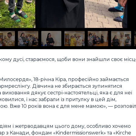
кому дусі, стараємося, щоби вони знайшли своє місц
илосердя», 18-річна Кіра, професійно займається
армреслінгу. Дівчина не збирається зупинятися
а виховання дякує сестрі-настоятельці, яка є для неї
овилися, і нас забрали із притулку в цей дім,
ою. Вже 10 років вона є для мене мамою», — розпові
діям і жетрводавцям цього дому, особливо хочемо
 з Канади, фондам «Kindermissionswerk» та «Kirche