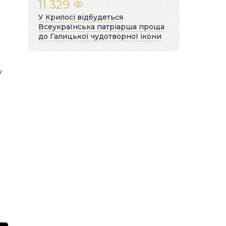
11 329
У Крилосі відбудеться
Всеукраїнська патріарша проща
до Галицької чудотворної ікони
у