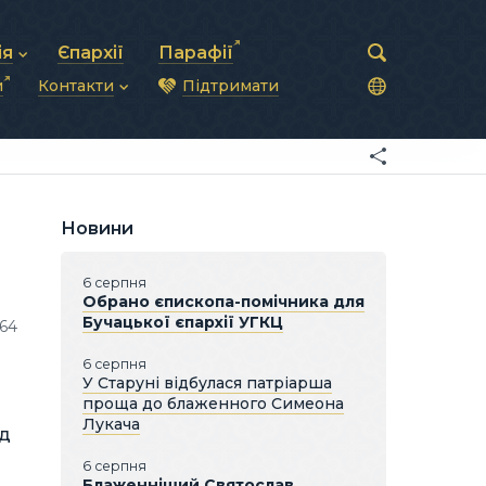
ія
Єпархії
Парафії
и
Контакти
Підтримати
астирська рада
нод
нсово-господарська діяльність
Загальна інформація
ди
ки та комунікації
Глава УГКЦ
ністративні питання
Синоди Єпископів
підрозділи
Трибунал
Патріарша курія
Новини
Єпархії та екзархати
6 серпня
Обрано єпископа-помічника для
Бучацької єпархії УГКЦ
164
6 серпня
У Старуні відбулася патріарша
проща до блаженного Симеона
Лукача
ід
6 серпня
Блаженніший Святослав