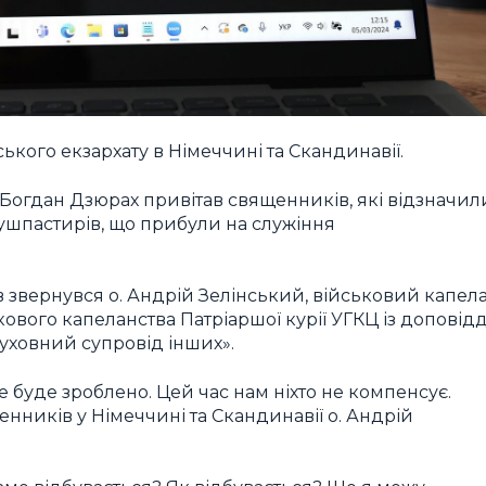
кого екзархату в Німеччині та Скандинавії.
х Богдан Дзюрах привітав священників, які відзначил
душпастирів, що прибули на служіння
 звернувся о. Андрій Зелінський, військовий капела
ового капеланства Патріаршої курії УГКЦ із доповід
духовний супровід інших».
е буде зроблено. Цей час нам ніхто не компенсує.
енників у Німеччині та Скандинавії о. Андрій