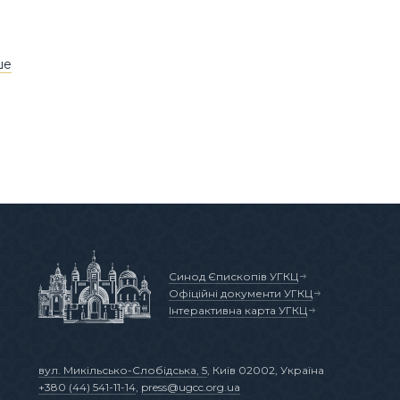
ше
Синод Єпископів УГКЦ
Офіційні документи УГКЦ
Інтерактивна карта УГКЦ
вул. Микільсько-Слобідська, 5
, Київ 02002, Україна
+380 (44) 541-11-14
,
press@ugcc.org.ua