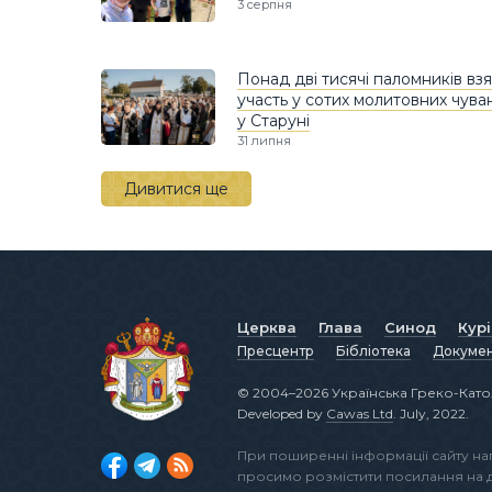
3 серпня
Понад дві тисячі паломників вз
участь у сотих молитовних чува
у Старуні
31 липня
Дивитися ще
Церква
Глава
Синод
Кур
Пресцентр
Бібліотека
Докуме
© 2004–2026 Українська Греко-Като
Developed by
Cawas Ltd
. July, 2022.
При поширенні інформації сайту н
просимо розмістити посилання на