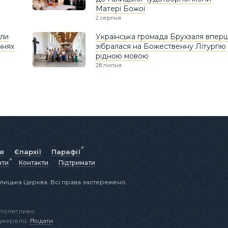
Матері Божої
2 серпня
яли
Українська громада Брухзаля впер
ннях
зібралася на Божественну Літургію
рідною мовою
28 липня
ія
Єпархії
Парафії
нти
Контакти
Підтримати
лицька Церква. Всі права застережено.
аполегливо
 джерело.
Подати