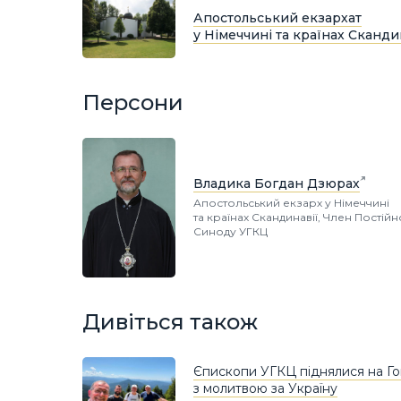
Апостольський екзархат
у Німеччині та країнах Сканди
Персони
Владика Богдан Дзюрах
Апостольський екзарх у Німеччині
та країнах Скандинавії, Член Постій
Синоду УГКЦ
Дивіться також
Єпископи УГКЦ піднялися на Г
з молитвою за Україну