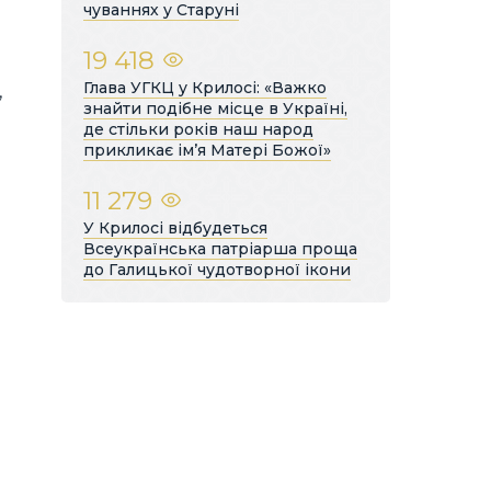
чуваннях у Старуні
19 418
Глава УГКЦ у Крилосі: «Важко
,
знайти подібне місце в Україні,
де стільки років наш народ
прикликає ім’я Матері Божої»
11 279
У Крилосі відбудеться
Всеукраїнська патріарша проща
до Галицької чудотворної ікони