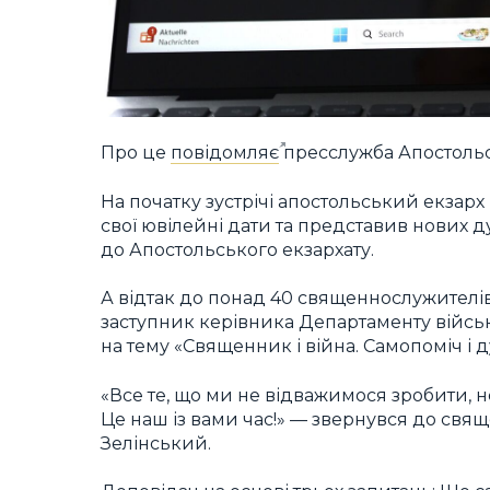
Про це
повідомляє
пресслужба Апостольсь
На початку зустрічі апостольський екзар
свої ювілейні дати та представив нових 
до Апостольського екзархату.
А відтак до понад 40 священнослужителів
заступник керівника Департаменту військ
на тему «Священник і війна. Самопоміч і 
«Все те, що ми не відважимося зробити, н
Це наш із вами час!» — звернувся до свящ
Зелінський.