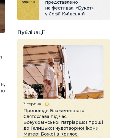
представлено
серпня
на фестивалі «Букет»
у Софії Київській
Публікації
и
н,
дю
3 серпня
Проповідь Блаженнішого
Святослава під час
Всеукраїнської патріаршої прощі
до Галицької чудотворної ікони
Матері Божої в Крилосі