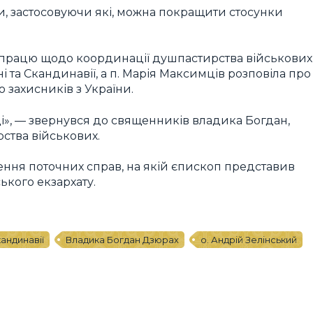
и, застосовуючи які, можна покращити стосунки
 працю щодо координації душпастирства військових
ні та Скандинавії, а п. Марія Максимців розповіла про
єю захисників з України.
ці», — звернувся до священників владика Богдан,
ства військових.
ення поточних справ, на якій єпископ представив
ького екзархату.
андинавії
Владика Богдан Дзюрах
о. Андрій Зелінський