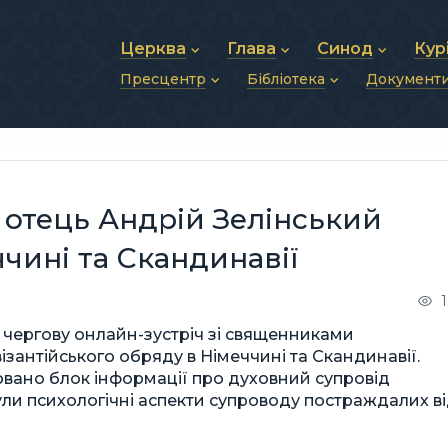
Церква
Глава
Синод
Кур
Пресцентр
Бібліотека
Документ
Про УГКЦ
Блаженніший Святослав
Синод Єпископів
Душп
Історія УГКЦ
Біографія
Архиєрейський Си
Фіна
Новини
Святе Письмо
Структура УГКЦ
Фотографії
Митрополичі Сино
Зв’яз
Анонси
Богослужіння
Майбутнє УГКЦ
Щоденні відеозвернення
Єпископи
Адмі
Публікації
Молитви
Інші 
Історії
Подкасти
— отець Андрій Зелінський
Фото та відео
Архів новин (2013–2022)
чині та Скандинавії
 чергову онлайн-зустріч зі священниками
ізантійського обряду в Німеччині та Скандинавії.
вано блок інформації про духовний супровід
нули психологічні аспекти супроводу постраждалих в