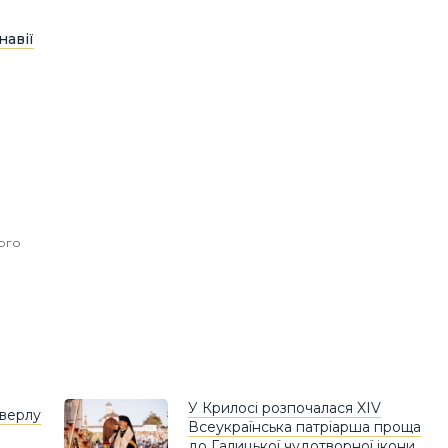
навії
ного
У Крилосі розпочалася XIV
оверлу
Всеукраїнська патріарша проща
до Галицької чудотворної ікони