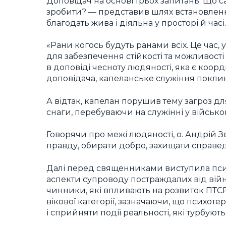
Доповідач на основі трьох запитань: Що 
зробити? — представив шлях встановлення
благодать жива і діяльна у просторі й часі.
«Рани когось будуть ранами всіх. Це час,
для забезпечення стійкості та можливост
в доповіді чесноту людяності, яка є коор
доповідача, капеланське служіння покли
А відтак, капелан порушив тему загроз дл
снаги, перебуваючи на служінні у військо
Говорячи про межі людяності, о. Андрій З
правду, обирати добро, захищати справедл
Далі перед священниками виступила псих
аспекти супроводу постраждалих від війни
чинники, які впливають на розвиток ПТС
вікової категорії, зазначаючи, що психо
і сприйняти події реальності, які турбуют