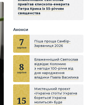
привітав єпископа-емерита
Петра Крика із 55-річчям
священства
Анонси
7
Піша проща Самбір-
Зарваниця 2026
серпня
Блаженніший Святослав
8
відвідає Коломию
з нагоди 100-річчя від
дня народження
серпня
владики Павла Василика
Мистецький проєкт
«Україна стоїть! Україна
15
бореться! Україна
молиться!» буде