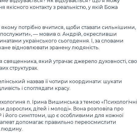
саме відбувається? Як відбувається? Що я можу
 якісного контакту з реальністю, у якій Божа
 у якому потрібно вчитися, щоби ставати сильнішими,
і послужити», — мовив о. Андрій, окресливши
динатами українського сьогодення. І, за словами
кане відновлювати зранену людяність.
я священника, який утрачає джерело духовності, сво
вих структурах.
елінський назвав її чотири координати: шукати
ивість і споглядати красу.
ологиня п. Ірина Вишинська з темою «Психологічні
 дорослих, дітей і молоді». Вона розповіла про
Р і його симптоми, що є особливими для кожної
терапевт допомагає правильно переосмислити
ь людину.