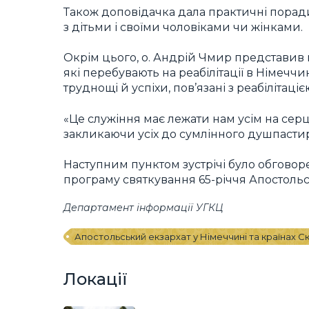
Також доповідачка дала практичні порад
з дітьми і своїми чоловіками чи жінками.
Окрім цього, о. Андрій Чмир представив
які перебувають на реабілітації в Німеччи
труднощі й успіхи, пов’язані з реабілітаці
«Це служіння має лежати нам усім на сер
закликаючи усіх до сумлінного душпастир
Наступним пунктом зустрічі було обговор
програму святкування 65-річчя Апостольс
Департамент інформації УГКЦ
Апостольський екзархат у Німеччині та країнах Ск
Локації