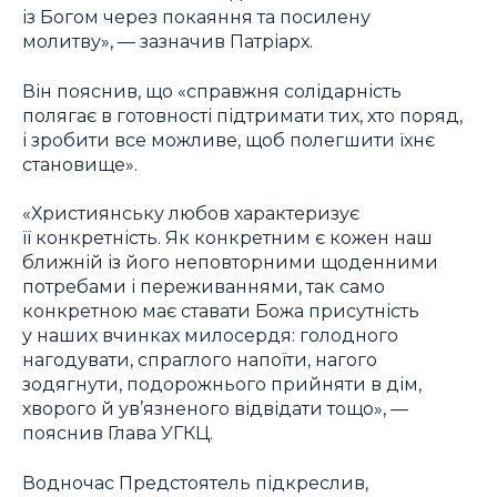
із Богом через покаяння та посилену
молитву», — зазначив Патріарх.
Він пояснив, що «справжня солідарність
полягає в готовності підтримати тих, хто поряд,
і зробити все можливе, щоб полегшити їхнє
становище».
«Християнську любов характеризує
її конкретність. Як конкретним є кожен наш
ближній із його неповторними щоденними
потребами і переживаннями, так само
конкретною має ставати Божа присутність
у наших вчинках милосердя: голодного
нагодувати, спраглого напоїти, нагого
зодягнути, подорожнього прийняти в дім,
хворого й ув’язненого відвідати тощо», —
пояснив Глава УГКЦ.
Водночас Предстоятель підкреслив,