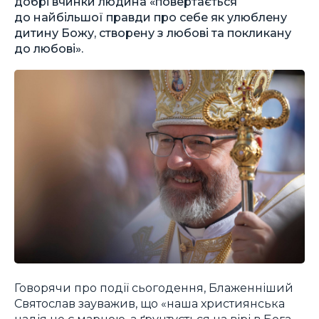
добрі вчинки людина «повертається
до найбільшої правди про себе як улюблену
дитину Божу, створену з любові та покликану
до любові».
Говорячи про події сьогодення, Блаженніший
Святослав зауважив, що «наша християнська
надія не є марною, а ґрунтується на вірі в Бога,