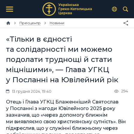
Пресцентр
Новини
«Тільки в єдності
та солідарності ми можемо
подолати труднощі й стати
міцнішими», — Глава УГКЦ
у Посланні на Ювілейний рік
294
13 грудня 2024, 19:40
Отець і Глава УГКЦ Блаженніший Святослав
у Посланні з нагоди Ювілейного 2025 року
зазначив, що «через допомогу ближнім
ми виявляємо свою християнську сутність». Він
підкреслив, що у служінні ближньому через