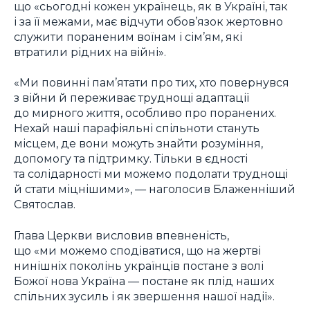
що «сьогодні кожен українець, як в Україні, так
і за її межами, має відчути обов’язок жертовно
служити пораненим воїнам і сім’ям, які
втратили рідних на війні».
«Ми повинні пам’ятати про тих, хто повернувся
з війни й переживає труднощі адаптації
до мирного життя, особливо про поранених.
Нехай наші парафіяльні спільноти стануть
місцем, де вони можуть знайти розуміння,
допомогу та підтримку. Тільки в єдності
та солідарності ми можемо подолати труднощі
й стати міцнішими», — наголосив Блаженніший
Святослав.
Глава Церкви висловив впевненість,
що «ми можемо сподіватися, що на жертві
нинішніх поколінь українців постане з волі
Божої нова Україна — постане як плід наших
спільних зусиль і як звершення нашої надії».