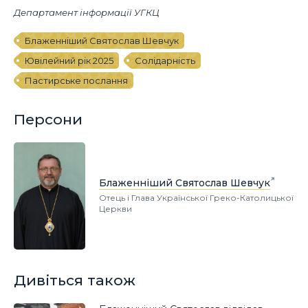
Департамент інформації УГКЦ
Блаженніший Святослав Шевчук
Ювілейний рік 2025
Солідарність
Пастирське послання
Персони
Блаженніший Святослав Шевчук
Отець і Глава Української Греко-Католицької
Церкви
Дивіться також