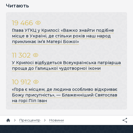
Читають
19 466
Глава УГКЦ у Крилосі: «Важко знайти подібне
місце в Україні, де стільки років наш народ
прикликає ім’я Матері Божої»
11 302
У Крилосі відбудеться Всеукраїнська патріарша
проща до Галицької чудотворної ікони
10 912
«Гора є місцем, де людина особливо відкриває
Божу присутність», — Блаженніший Святослав
на горі Піп Іван
Пресцентр
Новини