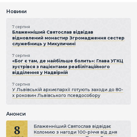
Новини
7 серпня
Блаженніший Святослав відвідав
відновлений монастир Згромадження сестер
служебниць у Микуличині
7 серпня
«Бог є там, де найбільше болить»: Глава УГКЦ
зустрівся з пацієнтами реабілітаційного
відділення у Надвірній
7 серпня
У Львівській архиєпархії готують заходи до 80-
х роковин Львівського псевдособору
Анонси
8
Блаженніший Святослав відвідає
Коломию з нагоди 100-річчя від дня