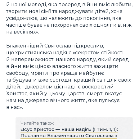
й нашої молоді, яка посеред війни вміє любити,
творити нові сім’ї та народжувати дітей, хоча
усвідомлює, що належить до покоління, яке
частіше буває на похоронах своїх однолітків, ніж
на весіллях».
Блаженніший Святослав підкреслив,
що християнська надія є «секретом стійкості
й непереможності нашого народу, який серед
війни вміє ціною власного життя захищати
свободу, мріяти про краще майбутнє
та будувати вже сьогодні кращий світ для своїх
дітей. І джерелом цієї надії є воскреслий
Христос, який у цьому царстві смерті вказує
нам на джерело вічного життя, яке пульсує
в нас».
Читайте також:
«Ісус Христос — наша надія» (І Тим. 1, 1):
Послання Блаженнішого Святослава з