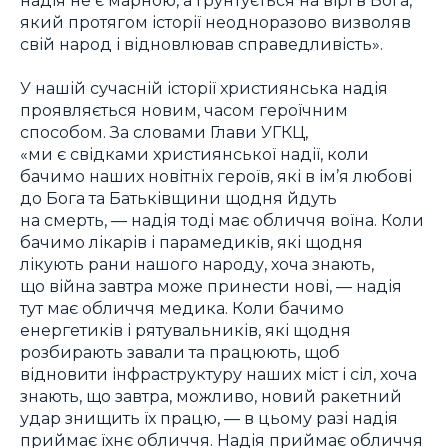
який протягом історії неодноразово визволяв
свій народ і відновлював справедливість».
У нашій сучасній історії християнська надія
проявляється новим, часом героїчним
способом. За словами Глави УГКЦ,
«ми є свідками християнської надії, коли
бачимо наших новітніх героїв, які в ім’я любові
до Бога та Батьківщини щодня йдуть
на смерть, — надія тоді має обличчя воїна. Коли
бачимо лікарів і парамедиків, які щодня
лікують рани нашого народу, хоча знають,
що війна завтра може принести нові, — надія
тут має обличчя медика. Коли бачимо
енергетиків і рятувальників, які щодня
розбирають завали та працюють, щоб
відновити інфраструктуру наших міст і сіл, хоча
знають, що завтра, можливо, новий ракетний
удар знищить їх працю, — в цьому разі надія
приймає їхнє обличчя. Надія приймає обличчя