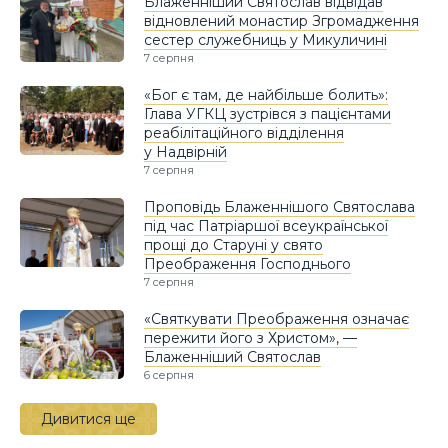
Блаженніший Святослав відвідав
відновлений монастир Згромадження
сестер служебниць у Микуличині
7 серпня
«Бог є там, де найбільше болить»:
Глава УГКЦ зустрівся з пацієнтами
реабілітаційного відділення
у Надвірній
7 серпня
Проповідь Блаженнішого Святослава
під час Патріаршої всеукраїнської
прощі до Старуні у свято
Преображення Господнього
7 серпня
«Святкувати Преображення означає
пережити його з Христом», —
Блаженніший Святослав
6 серпня
Дивитися ще