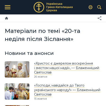
Матеріали по темі «20-та
неділя після Зіслання»
Новини та анонси
«Христос є джерелом воскресіння
і змістом нашої надії», — Блаженніший
Святослав
26 жовтня
«Господи, навідайся до Твого
українського народу!» — Блаженніший
Святослав
15 жовтня