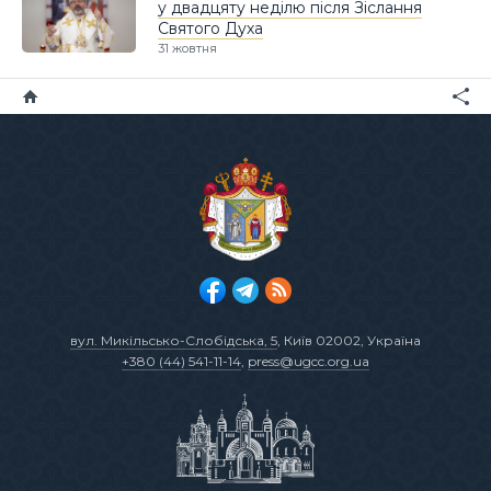
у двадцяту неділю після Зіслання
Святого Духа
31 жовтня
вул. Микільсько-Слобідська, 5
, Київ 02002, Україна
+380 (44) 541-11-14
,
press@ugcc.org.ua