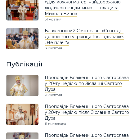
«Для кожної матері найдорожчою
людиною є її дитина», — владика
Микола Бичок
31 жовтня
Блаженніший Святослав: «Сьогодні
до кожного українця Господь каже:
„Не плач!“»
30 жовтня
Публікації
Проповідь Блаженнішого Святослава
у 20-ту неділю по Зісланні Святого
Духа
26 жовтня
Проповідь Блаженнішого Святослава
у 20-ту неділю після Зіслання Святого
Духа
11 листопада
Проповідь Блаженнішого Святослава