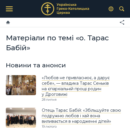
Матеріали по темі «о. Тарас
Бабій»
Новини та анонси
«Любов не привласнює, а дарує
себе», — владика Тарас Сеньків
на єпархіальній прощі родин
у Дроговижі
28 липня
Отець Тарас Бабій: «Збільшуйте свою
подружню любов і хай вона
виливається в народженні дітей»
19 лютого