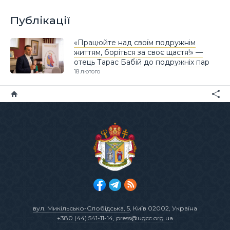
Публікації
«Працюйте над своїм подружнім
життям, боріться за своє щастя!» —
отець Тарас Бабій до подружніх пар
18 лютого
вул. Микільсько-Слобідська, 5
, Київ 02002, Україна
+380 (44) 541-11-14
,
press@ugcc.org.ua